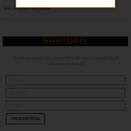
Text: Johanna Henriksson
NYHETSBREV
Ta del av recept och nyheter före alla andra, anmäl dig till
nyhetsbrevet nedan!
PRENUMERERA