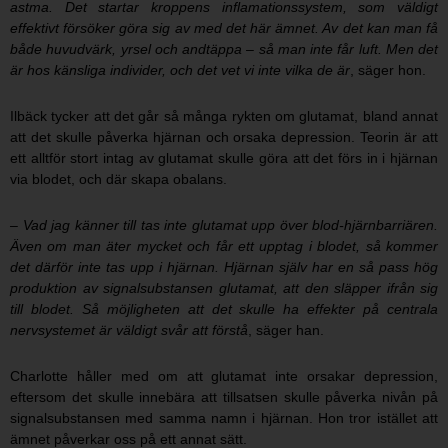
astma. Det startar kroppens inflamationssystem, som väldigt
effektivt försöker göra sig av med det här ämnet. Av det kan man få
både huvudvärk, yrsel och andtäppa – så man inte får luft. Men det
är hos känsliga individer, och det vet vi inte vilka de är
, säger hon.
Ilbäck tycker att det går så många rykten om glutamat, bland annat
att det skulle påverka hjärnan och orsaka depression. Teorin är att
ett alltför stort intag av glutamat skulle göra att det förs in i hjärnan
via blodet, och där skapa obalans.
– Vad jag känner till tas inte glutamat upp över blod-hjärnbarriären.
Även om man äter mycket och får ett upptag i blodet, så kommer
det därför inte tas upp i hjärnan. Hjärnan själv har en så pass hög
produktion av signalsubstansen glutamat, att den släpper ifrån sig
till blodet. Så möjligheten att det skulle ha effekter på centrala
nervsystemet är väldigt svår att förstå
, säger han.
Charlotte håller med om att glutamat inte orsakar depression,
eftersom det skulle innebära att tillsatsen skulle påverka nivån på
signalsubstansen med samma namn i hjärnan. Hon tror istället att
ämnet påverkar oss på ett annat sätt.