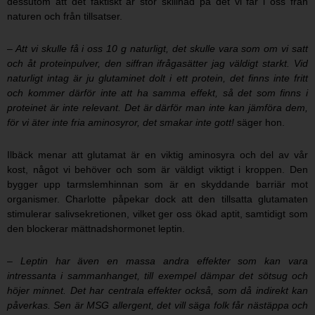
dessutom att det faktiskt är stor skillnad på det vi får i oss från
naturen och från tillsatser.
– Att vi skulle få i oss 10 g naturligt, det skulle vara som om vi satt
och åt proteinpulver, den siffran ifrågasätter jag väldigt starkt. Vid
naturligt intag är ju glutaminet dolt i ett protein, det finns inte fritt
och kommer därför inte att ha samma effekt, så det som finns i
proteinet är inte relevant. Det är därför man inte kan jämföra dem,
för vi äter inte fria aminosyror, det smakar inte gott!
säger hon.
Ilbäck menar att glutamat är en viktig aminosyra och del av vår
kost, något vi behöver och som är väldigt viktigt i kroppen. Den
bygger upp tarmslemhinnan som är en skyddande barriär mot
organismer. Charlotte påpekar dock att den tillsatta glutamaten
stimulerar salivsekretionen, vilket ger oss ökad aptit, samtidigt som
den blockerar mättnadshormonet leptin.
– Leptin har även en massa andra effekter som kan vara
intressanta i sammanhanget, till exempel dämpar det sötsug och
höjer minnet. Det har centrala effekter också, som då indirekt kan
påverkas. Sen är MSG allergent, det vill säga folk får nästäppa och