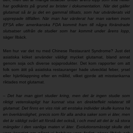
har godkänts på grund av brister i dokumentation. När det gäller
glutamat så är ju det en gammal tillsats, som har utvärderats vid
upprepade tillfällen. När man har värderat har man varken inom
EFSA eller amerikanska FDA kommit fram till några förändrade
slutsatser utifrån de studier som har kommit under årens lopp
,
säger Ilbäck.
Men hur var det nu med Chinese Restaurant Syndrome? Just det
asiatiska köket använder väldigt mycket glutamat, bland annat
genom soja och diverse sojaprodukter. Det kom rapporter om att
folk som ätit på asiatiska restauranger hade utvecklat feber, yrsel
eller hjärtklappning efter en måltid, vilket gjorde att misstankarna
riktades mot glutamat.
– Det har man gjort studier kring, men det är ingen studie som
riktigt vetenskapligt har kunnat visa en direkteffekt relaterat till
glutamat. Det finns en viss risk att enstaka individer skulle kunna ha
en överkänslighet, precis som för alla andra saker som vi äter, men
det är väldigt svårt att förstå det också, i och med att det är så stora
mängder i den vanliga maten vi äter. Evolutionsmässigt skulle det