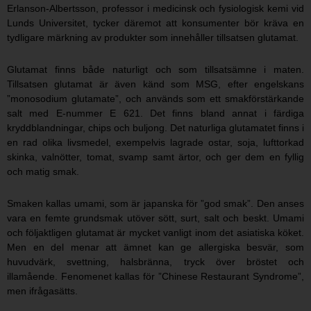
Erlanson-Albertsson, professor i medicinsk och fysiologisk kemi vid
Lunds Universitet, tycker däremot att konsumenter bör kräva en
tydligare märkning av produkter som innehåller tillsatsen glutamat.
Glutamat finns både naturligt och som tillsatsämne i maten.
Tillsatsen glutamat är även känd som MSG, efter engelskans
”monosodium glutamate”, och används som ett smakförstärkande
salt med E-nummer E 621. Det finns bland annat i färdiga
kryddblandningar, chips och buljong. Det naturliga glutamatet finns i
en rad olika livsmedel, exempelvis lagrade ostar, soja, lufttorkad
skinka, valnötter, tomat, svamp samt ärtor, och ger dem en fyllig
och matig smak.
Smaken kallas umami, som är japanska för ”god smak”. Den anses
vara en femte grundsmak utöver sött, surt, salt och beskt. Umami
och följaktligen glutamat är mycket vanligt inom det asiatiska köket.
Men en del menar att ämnet kan ge allergiska besvär, som
huvudvärk, svettning, halsbränna, tryck över bröstet och
illamående. Fenomenet kallas för ”Chinese Restaurant Syndrome”,
men ifrågasätts.