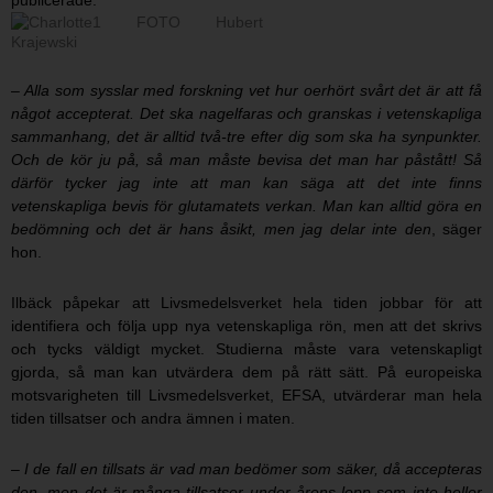
publicerade.
– Alla som sysslar med forskning vet hur oerhört svårt det är att få
något accepterat. Det ska nagelfaras och granskas i vetenskapliga
sammanhang, det är alltid två-tre efter dig som ska ha synpunkter.
Och de kör ju på, så man måste bevisa det man har påstått! Så
därför tycker jag inte att man kan säga att det inte finns
vetenskapliga bevis för glutamatets verkan. Man kan alltid göra en
bedömning och det är hans åsikt, men jag delar inte den
, säger
hon.
Ilbäck påpekar att Livsmedelsverket hela tiden jobbar för att
identifiera och följa upp nya vetenskapliga rön, men att det skrivs
och tycks väldigt mycket. Studierna måste vara vetenskapligt
gjorda, så man kan utvärdera dem på rätt sätt. På europeiska
motsvarigheten till Livsmedelsverket, EFSA, utvärderar man hela
tiden tillsatser och andra ämnen i maten.
– I de fall en tillsats är vad man bedömer som säker, då accepteras
den, men det är många tillsatser under årens lopp som inte heller