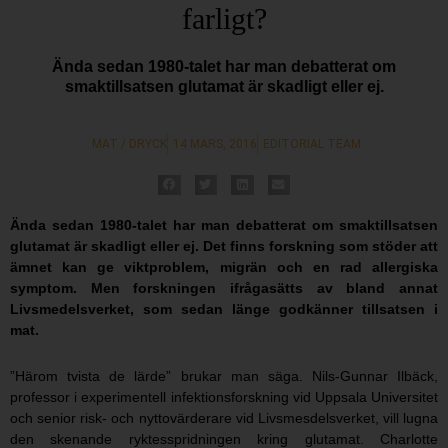
farligt?
Ända sedan 1980-talet har man debatterat om
smaktillsatsen glutamat är skadligt eller ej.
MAT / DRYCK
14 MARS, 2016
EDITORIAL TEAM
Ända sedan 1980-talet har man debatterat om smaktillsatsen
glutamat är skadligt eller ej. Det finns forskning som stöder att
ämnet kan ge viktproblem, migrän och en rad allergiska
symptom. Men forskningen ifrågasätts av bland annat
Livsmedelsverket, som sedan länge godkänner tillsatsen i
mat.
”Härom tvista de lärde” brukar man säga. Nils-Gunnar Ilbäck,
professor i experimentell infektionsforskning vid Uppsala Universitet
och senior risk- och nyttovärderare vid Livsmesdelsverket, vill lugna
den skenande ryktesspridningen kring glutamat. Charlotte