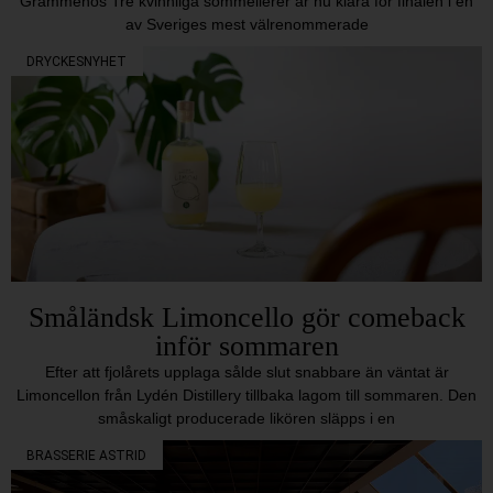
Grammenos Tre kvinnliga sommelierer är nu klara för finalen i en
av Sveriges mest välrenommerade
DRYCKESNYHET
Småländsk Limoncello gör comeback
inför sommaren
Efter att fjolårets upplaga sålde slut snabbare än väntat är
Limoncellon från Lydén Distillery tillbaka lagom till sommaren. Den
småskaligt producerade likören släpps i en
BRASSERIE ASTRID