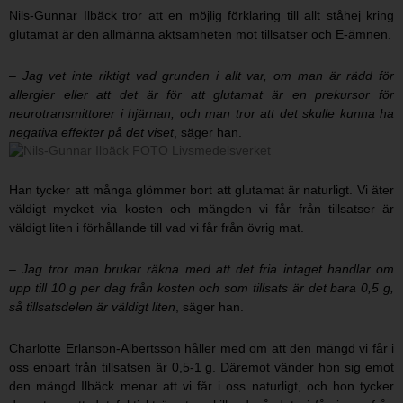
Nils-Gunnar Ilbäck tror att en möjlig förklaring till allt ståhej kring
glutamat är den allmänna aktsamheten mot tillsatser och E-ämnen.
– Jag vet inte riktigt vad grunden i allt var, om man är rädd för
allergier eller att det är för att glutamat är en prekursor för
neurotransmittorer i hjärnan, och man tror att det skulle kunna ha
negativa effekter på det viset
, säger han.
Han tycker att många glömmer bort att glutamat är naturligt. Vi äter
väldigt mycket via kosten och mängden vi får från tillsatser är
väldigt liten i förhållande till vad vi får från övrig mat.
– Jag tror man brukar räkna med att det fria intaget handlar om
upp till 10 g per dag från kosten och som tillsats är det bara 0,5 g,
så tillsatsdelen är väldigt liten
, säger han.
Charlotte Erlanson-Albertsson håller med om att den mängd vi får i
oss enbart från tillsatsen är 0,5-1 g. Däremot vänder hon sig emot
den mängd Ilbäck menar att vi får i oss naturligt, och hon tycker