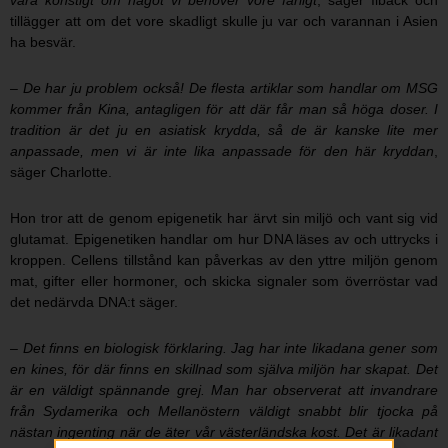
vara konstigt om något vi behöver vore farligt
, säger Ilbäck och
tillägger att om det vore skadligt skulle ju var och varannan i Asien
ha besvär.
– De har ju problem också! De flesta artiklar som handlar om MSG
kommer från Kina, antagligen för att där får man så höga doser. I
tradition är det ju en asiatisk krydda, så de är kanske lite mer
anpassade, men vi är inte lika anpassade för den här kryddan
,
säger Charlotte.
Hon tror att de genom epigenetik har ärvt sin miljö och vant sig vid
glutamat. Epigenetiken handlar om hur DNA läses av och uttrycks i
kroppen. Cellens tillstånd kan påverkas av den yttre miljön genom
mat, gifter eller hormoner, och skicka signaler som överröstar vad
det nedärvda DNA:t säger.
– Det finns en biologisk förklaring. Jag har inte likadana gener som
en kines, för där finns en skillnad som själva miljön har skapat. Det
är en väldigt spännande grej. Man har observerat att invandrare
från Sydamerika och Mellanöstern väldigt snabbt blir tjocka på
nästan ingenting när de äter vår västerländska kost. Det är likadant