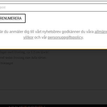
 häll i mjölken. Värm till max 37° och häll det över jästen
Arbeta degen smidig. Låt jäsa övertäckt ca 40 min.
RENUMERERA
tta, ca 1 cm tjock.
 litet hål i mitten. Låt jäsa övertäckta ca 30 min.
l att ha ett lock till hands om det skulle börja brinna, och var noga med att kastr
är du anmäler dig till vårt nyhetsbrev godkänner du våra
allmän
villkor
och vår
personuppgiftspolicy
.
 dem med en hålslev och låt rinna av på hushållspapper.
lager med frosting, ca 1/2 cm tjockt.
ed sedan frosting runt hela tårtan.
 maränger.