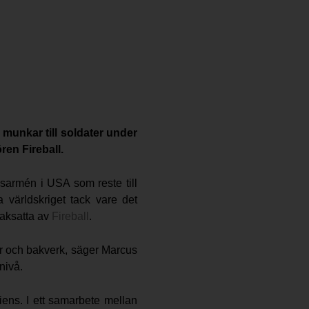
 munkar till soldater under
ren Fireball.
sarmén i USA som reste till
 världskriget tack vare det
maksatta av
Fireball
.
er och bakverk, säger Marcus
 nivå.
ens. I ett samarbete mellan