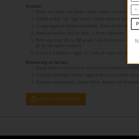
Donuts
:
Smula ner jästen i en bunke. Smält smöret i en kastrull och
Tillsätt socker, salt, ägg, citron och det mesta av mjölet. 
P
Ta upp degen på mjölad arbetsbänk. Kavla ut den till en pla
Stansa ut rundlar med ett mått, ca 8 cm i diameter. Ta ut ett
Hetta upp oljan till ca 180 grader i en stor kastrull. (Se til
N
att du inte spiller vatten i).
Fritera 2-3 munkar i taget, ca 1 min på varje sida. Ta upp
Montering av tårtan:
Pensla bottnen med Fireball och bred på hallonsylt och ett 
Upprepa med nästa botten, lägg på den sista bottnen och br
Dekorera med munkar, färska hallon, kolasås och krossade
SKRIV UT RECEPTET