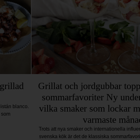
grillad
Grillat och jordgubbar top
sommarfavoriter Ny under
vilka smaker som lockar m
listán blanco.
n som
varmaste måna
Trots att nya smaker och internationella influens
svenska kök är det de klassiska sommarfavor