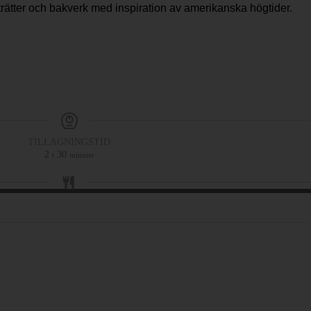
rätter och bakverk med inspiration av amerikanska högtider.
TILLAGNINGSTID
2
30
t
minuter