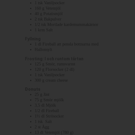
1
tsk
Vaniljsocker
160
g
Vetemjöl
40
g
Potatismjöl
2
tsk
Bakpulver
1/2
tsk
Mortlade kardemummakärnor
1
krm
Salt
Fyllning
1
dl
Fireball att pensla bottnarna med
Hallonsylt
Frosting: I och runtom tårtan
125
g
Smör, rumsvarmt
120
g
Florsocker (2 dl)
1
tsk
Vaniljsocker
300
g
cream cheese
Donuts
25
g
Jäst
75
g
Smör mjölk
3,5
dl
Mjölk
1/2
dl
Fireball
1½
dl
Strösocker
1
tsk
Salt
2
st
Ägg
13
dl
Vetemjöl (780 g)