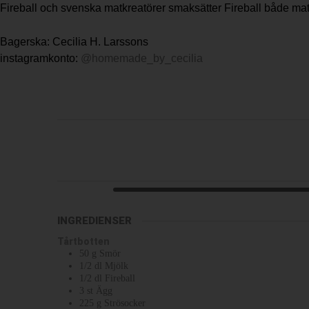
Fireball och svenska matkreatörer smaksätter Fireball både mat
Bagerska: Cecilia H. Larssons
instagramkonto:
@homemade_by_cecilia
INGREDIENSER
Tårtbotten
50
g
Smör
1/2
dl
Mjölk
1/2
dl
Fireball
3
st
Ägg
225
g
Strösocker