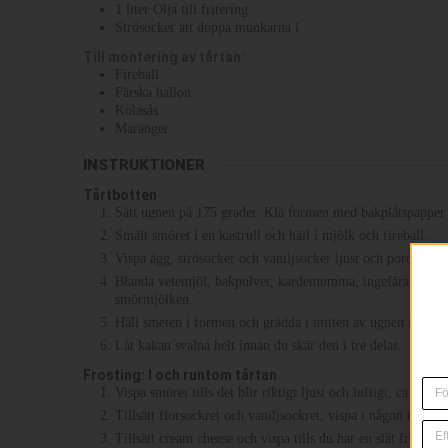
1
liter
Olja till fritering
Strösocker att doppa munkarna i
Till montering av tårtan:
Fireball
Färska hallon
Kolasås
Maränger
INSTRUKTIONER
Tårtbotten
Sätt ugnen på 175 grader. Klä formen med bakplåtspapper i
Smält smöret i en kastrull och häll i mjölk och fireball.
Vispa ägg, strösocker och vaniljsocker ljust och poröst.
Blanda vetemjöl, bakpulver, kardemumma, ingefära och sal
smörmjölken.
Häll smeten i formen och grädda i mitten av ugnen i 35-40 m
Låt kakan svalna helt innan du skär den i tre delar.
Frosting: I och runtom tårtan
Vispa smöret tills det blir riktigt ljust och luftigt, ca 5 mi
Tillsätt florsockret och vaniljsockret, vispa i någon minut ti
Tillsätt cream cheese och vispa tills du har en slät frosting.