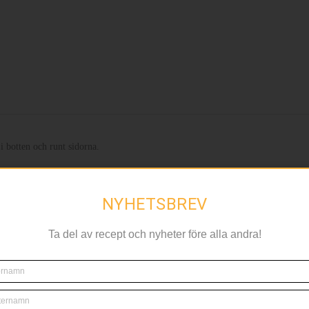
 botten och runt sidorna.
t. Sikta ner lite i tageti äggsmeten och vänd samman med en slickepott, omvä
NYHETSBREV
inuter. Kontrollera att kakan är klar med en provsticka, stickan skall precis v
Ta del av recept och nyheter före alla andra!
nuter. (Jag vispade med vingen till assistenten)
ll.