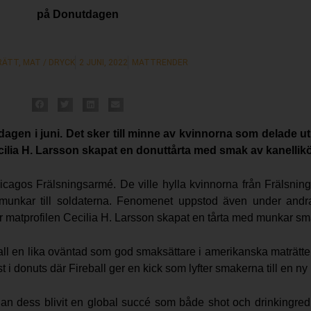
på Donutdagen
RÄTT
,
MAT / DRYCK
2 JUNI, 2022
MATTRENDER
dagen i juni. Det sker till minne av kvinnorna som delade ut
Cecilia H. Larsson skapat en donuttårta med smak av kanellikö
agos Frälsningsarmé. De ville hylla kvinnorna från Frälsning
 munkar till soldaterna. Fenomenet uppstod även under andra
r matprofilen Cecilia H. Larsson skapat en tårta med munkar s
ball en lika oväntad som god smaksättare i amerikanska maträtt
st i donuts där Fireball ger en kick som lyfter smakerna till en ny
an dess blivit en global succé som både shot och drinkingredi