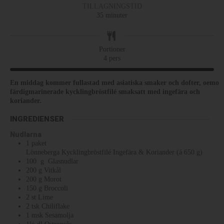
TILLAGNINGSTID
35
minuter
Portioner
4
pers
En middag kommer fullastad med asiatiska smaker och dofter, oemotst
färdigmarinerade kycklingbröstfilé smaksatt med ingefära och
koriander.
INGREDIENSER
Nudlarna
1
paket
Lönneberga Kycklingbröstfilé Ingefära & Koriander (á 650 g)
100
g
Glasnudlar
200
g
Vitkål
200
g
Morot
150
g
Broccoli
2
st
Lime
2
tsk
Chiliflake
1
msk
Sesamolja