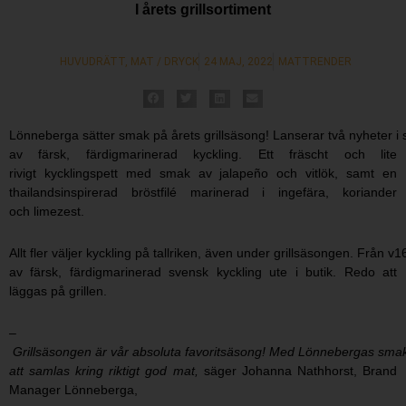
I årets grillsortiment
HUVUDRÄTT
,
MAT / DRYCK
24 MAJ, 2022
MATTRENDER
Lönneberga sätter smak på årets grillsäsong! Lanserar två nyheter i si
av färsk, färdigmarinerad kyckling. Ett fräscht och lite
rivigt kycklingspett med smak av jalapeño och vitlök, samt en
thailandsinspirerad bröstfilé marinerad i ingefära, koriander
och limezest.
Allt fler väljer kyckling på tallriken, även under grillsäsongen. Från v
av färsk, färdigmarinerad svensk kyckling ute i butik. Redo att
läggas på grillen.
–
Grillsäsongen är vår absoluta favoritsäsong! Med Lönnebergas smakrik
att samlas kring riktigt god mat,
säger Johanna Nathhorst, Brand
Manager Lönneberga,