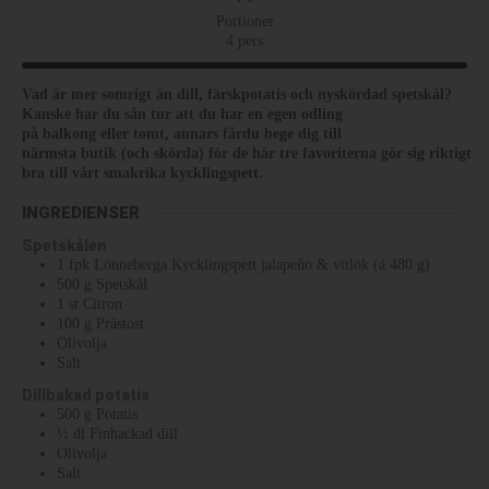
Portioner
4
pers
Vad är mer somrigt än dill, färskpotatis och nyskördad spetskål?
Kanske har du sån tur att du har en egen odling
på balkong eller tomt, annars fårdu bege dig till
närmsta butik (och skörda) för de här tre favoriterna gör sig riktigt
bra till vårt smakrika kycklingspett.
INGREDIENSER
Spetskålen
1
fpk
Lönneberga Kycklingspett jalapeño & vitlök (á 480 g)
500
g
Spetskål
1
st
Citron
100
g
Prästost
Olivolja
Salt
Dillbakad potatis
500
g
Potatis
½
dl
Finhackad dill
Olivolja
Salt