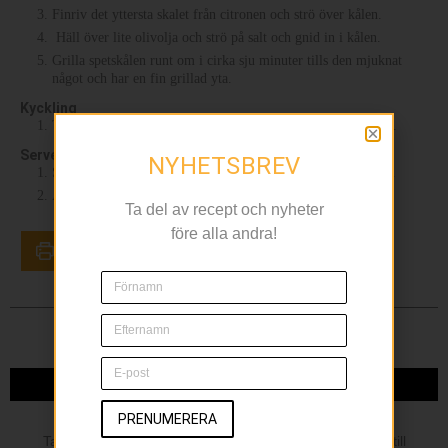
Finriv det yttersta skalet från citronen och strö över kålen.
Häll över lite olivolja och strö på salt och gnid in i kålen.
Grilla spetskålen runt om i cirka sju minuter tills den mjuknat
något och har en fin grillad yta.
Kyckling
Tillaga kycklingspetten enligt anvisningen på förpackningen.
Servering
NYHETSBREV
Servera kycklingspett med dillpotatis, kryddyoghurt och kål.
Avsluta med att riva över prästosten på spetskålen.
Ta del av recept och nyheter
före alla andra!
SKRIV UT RECEPTET
NYHETSBREV
PRENUMERERA
Ta del av recept och nyheter före alla andra, anmäl dig till