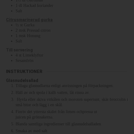
1½
dl
Ostronsås
1
dl
Hackad koriander
Salt
Citrusmarinerad gurka
½
st
Gurka
2
msk
Pressad citron
1
msk
Honung
Salt
Till servering
4
st
Limeklyftor
Sesamfrön
INSTRUKTIONER
Glasnudelsallad
Tillaga glasnudlarna enligt anvisningen på förpackningen.
Häll av och spola i kallt vatten, låt rinna av.
Hyvla eller skiva vitkålen och moroten supertunt, skär broccolin i
små bitar och lägg i en skål.
Finriv det yttersta skalet från limen ochpressa ut
juicen på grönsakerna.
Blanda samtliga ingredienser till glasnudelsalladen.
Smaka av med salt.