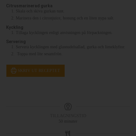
Citrusmarinerad gurka
Skala och skiva gurkan tunt.
Marinera den i citronjuice, honung och en liten nypa salt.
Kyckling
Tillaga kycklingen enligt anvisningen på förpackningen.
Servering
Servera kycklingen med glasnudelsallad, gurka och limeklyftor.
Toppa med lite sesamfrön.
SKRIV UT RECEPTET
TILLAGNINGSTID
50
minuter