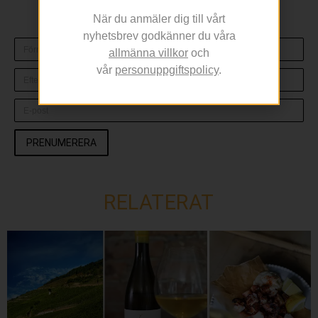
nyhetsbrevet nedan!
När du anmäler dig till vårt
nyhetsbrev godkänner du våra
allmänna villkor
och
vår
personuppgiftspolicy
.
PRENUMERERA
RELATERAT