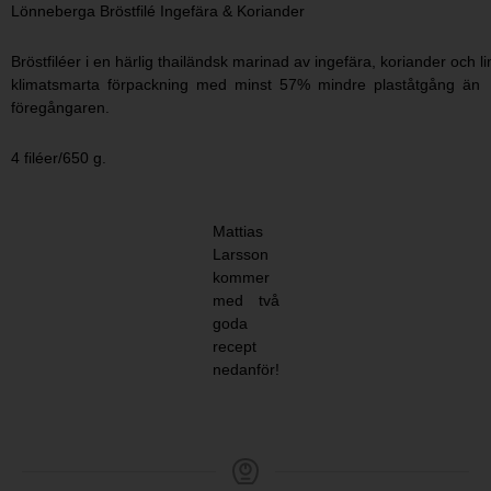
Lönneberga Bröstfilé Ingefära & Koriander
Bröstfiléer i en härlig thailändsk marinad av ingefära, koriander och
klimatsmarta förpackning med minst 57% mindre plaståtgång än
föregångaren.
4 filéer/650 g.
Mattias
Larsson
kommer
med två
goda
recept
nedanför!