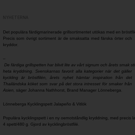
NYHETERNA
Det populära färdigmarinerade grillsortimentet utökas med en bröstfil
Precis som övrigt sortiment är de smaksatta med färska örter och
kryddor.
–
De färdiga grillspetten har blivit lite av vårt signum och årets smak st
heta kryddning. Svenskarnas favorit alla kategorier när det gäller
kyckling är bröstfilén, årets nyhet hämtar inspiration från det
Thailändska köket som svar på det stora intresset för smaker från
Asien,
säger Johanna Nathhorst, Brand Manager Lönneberga.
Lönneberga Kycklingspett Jalapeño & Vitlök
Populära kycklingspett i en ny oemotståndlig kryddning, med precis la
4 spett/480 g. Gjord av kycklingbröstfilé.