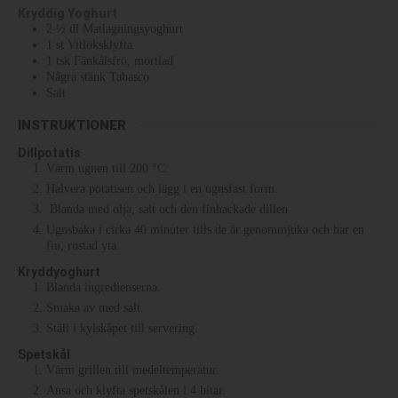
Kryddig Yoghurt
2 ½
dl
Matlagningsyoghurt
1
st
Vitlöksklyfta
1
tsk
Fänkålsfrö, mortlad
Några stänk Tabasco
Salt
INSTRUKTIONER
Dillpotatis
Värm ugnen till 200 °C.
Halvera potatisen och lägg i en ugnsfast form.
Blanda med olja, salt och den finhackade dillen
Ugnsbaka i cirka 40 minuter tills de är genommjuka och har en
fin, rostad yta.
Kryddyoghurt
Blanda ingredienserna.
Smaka av med salt.
Ställ i kylskåpet till servering.
Spetskål
Värm grillen till medeltemperatur.
Ansa och klyfta spetskålen i 4 bitar.