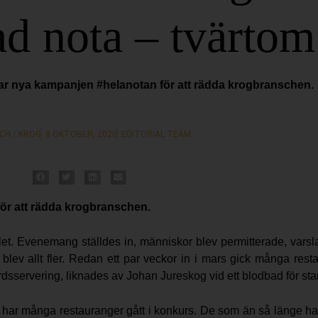
ad nota – tvärtom
r nya kampanjen #helanotan för att rädda krogbranschen.
CH / KROG
8 OKTOBER, 2020
EDITORIAL TEAM
ör att rädda krogbranschen.
let. Evenemang ställdes in, människor blev permitterade, varsla
d blev allt fler. Redan ett par veckor in i mars gick många res
dsservering, liknades av Johan Jureskog vid ett blodbad för sta
id har många restauranger gått i konkurs. De som än så länge ha