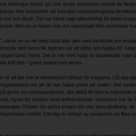
ativa lösningar lyckas gå runt. Innan sommaren erbjöd de flesta
tkassar. När sommaren väl kom blev uteserveringarna ett efterlä
god mat och dryck. Det var minst sagt välbehövligt för stans krog
 turism. Men nu är hösten här och uppsvinget från sommaren har 
”, varav en av de mest lästa blev den som handlade om restau
t enda som fanns för ögonen var att stötta och hjälpa till. I da
e längre hand i hand. Det är inte med hjälp av rabatterade notor 
la fullt pris – gärna toppat med dricks.
 är att det inte är ekonomiskt hållbart för krogarna. Låt oss sä
ringskampanj om att de har halva priset på maten. Det innebär
 på grund av coronapandemin, ska alltså för denna halverade n
nal, hyran för lokalen samt driftskostnader. Dessutom har de fö
rangen. Vinsten för själva krogen blir inte bara obefintlig, de
amheten istället. Det såg vi i början av pandemin när flera resta