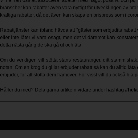
Vi har lärt oss att associera rabatter med något positivt, och ja, 
branscher kan rabatter även vara nyttigt för utvecklingen av bra
kraftiga rabatter, då det även kan skapa en prispress som i cor
Rabattjänster kan ibland hävda att ”gäster som erbjudits rabatt vi
eller inte låter vi vara osagt, men det vi däremot kan konstater
detta nästa gång de ska gå ut och äta.
Om du verkligen vill stötta stans restauranger, ditt stammishak,
notan. Om en krog du gillar erbjuder rabatt så kan du alltid låta 
erbjuder, för att stötta dem framöver. För visst vill du också hjäl
Håller du med? Dela gärna artikeln vidare under hashtag
#hel