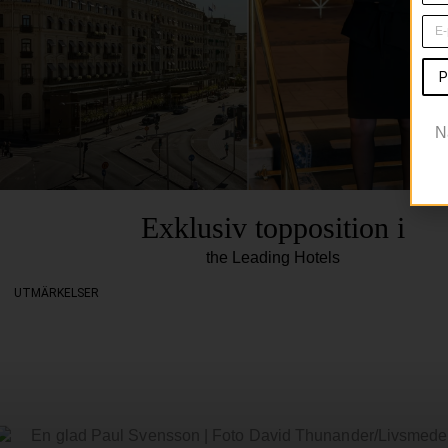
P
N
Exklusiv topposition i
the Leading Hotels
UTMÄRKELSER