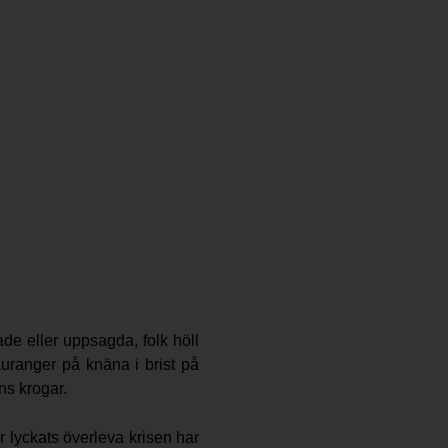
de eller uppsagda, folk höll
tauranger på knäna i brist på
ns krogar.
r lyckats överleva krisen har