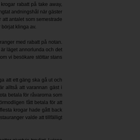
 krogar rabatt på take away,
ngtat andningshål när gäster
ar att antalet som semestrade
börjat klinga av.
ranger med rabatt på notan.
g är läget annorlunda och det
som vi besökare stöttar stans
ga att ett gäng ska gå ut och
 alltså att varannan gäst i
ota betala för råvarorna som
rmodligen fått betala för att
 flesta krogar hade gått back
uranger valde att tillfälligt