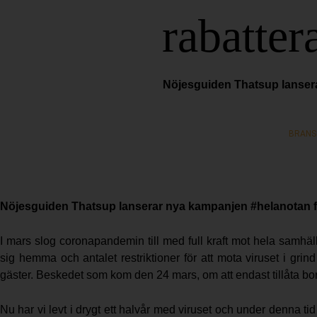
rabatter
Nöjesguiden Thatsup lansera
BRANS
Nöjesguiden Thatsup lanserar nya kampanjen #helanotan f
I mars slog coronapandemin till med full kraft mot hela samhäl
sig hemma och antalet restriktioner för att mota viruset i grin
gäster. Beskedet som kom den 24 mars, om att endast tillåta bor
Nu har vi levt i drygt ett halvår med viruset och under denna t