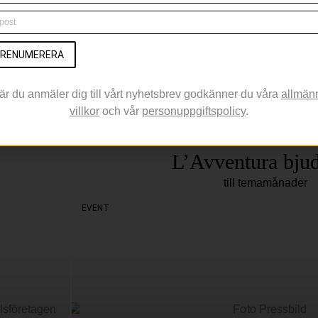
RENUMERERA
är du anmäler dig till vårt nyhetsbrev godkänner du våra
allmän
villkor
och vår
personuppgiftspolicy
.
L’Avventura bjud
till temamånader
EVENT