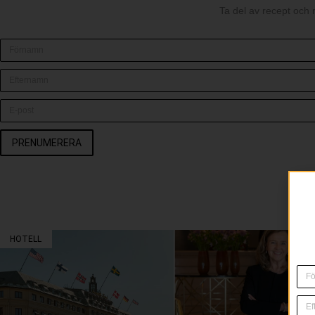
Ta del av recept och 
PRENUMERERA
HOTELL