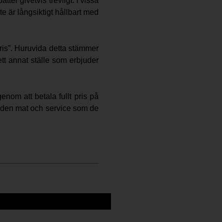
tter givetvis trevligt. I vissa
e är långsiktigt hållbart med
 pris”. Huruvida detta stämmer
ett annat ställe som erbjuder
enom att betala fullt pris på
för den mat och service som de