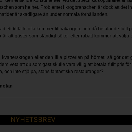
för den enskilda konsumenten vid det specifika köptillfället är raba
nschen som helhet. Problemet i krogbranschen är dock att det int
onatider är skadligare än under normala förhållanden.
d ett tillfälle ofta kommer tillbaka igen, och då betalar de fullt
a är att gäster som ständigt söker efter rabatt kommer att välja 
 kvarterskrogen eller den lilla pizzerian på hörnet, så gör det g
dem veta att du som gäst skulle vara villig att betala fullt pris 
pa, och inte stjälpa, stans fantastiska restauranger?
anotan
NYHETSBREV