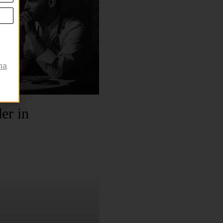
na
er in