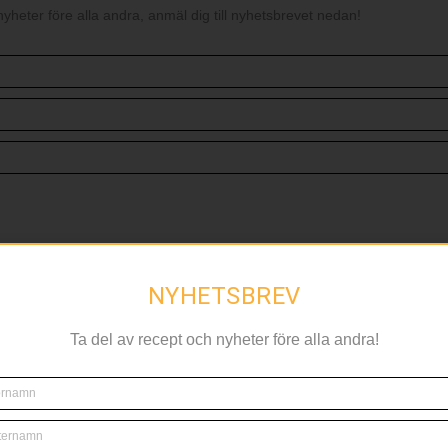
nyheter före alla andra, anmäl dig till nyhetsbrevet nedan!
RELATERAT
NYHETSBREV
Ta del av recept och nyheter före alla andra!
RESTAURANG