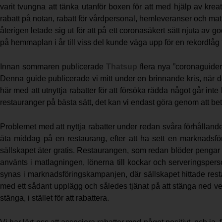
varit tvungna att tänka utanför boxen för att med hjälp av kre
rabatt på notan, rabatt för vårdpersonal, hemleveranser och ma
återigen letade sig ut för att på ett coronasäkert sätt njuta av 
på hemmaplan i år till viss del kunde väga upp för en rekordlåg
Innan sommaren publicerade
Thatsup
flera nya ”coronaguider
Denna guide publicerade vi mitt under en brinnande kris, när de
här med att utnyttja rabatter för att försöka rädda något går int
restauranger på bästa sätt, det kan vi endast göra genom att beta
Problemet med att nyttja rabatter under redan svåra förhållanden
äta middag på en restaurang, efter att ha sett en marknadsfö
sällskapet äter gratis. Restaurangen, som redan blöder pengar
använts i matlagningen, lönerna till kockar och serveringsperso
synas i marknadsföringskampanjen, där sällskapet hittade restau
med ett sådant upplägg och således tjänat på att stänga ned verks
stänga, i stället för att rabattera.