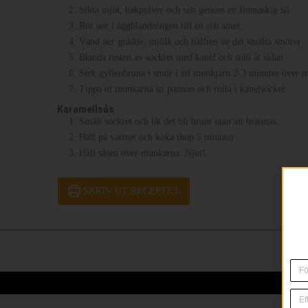
Sikta mjöl, bakpulver och salt genom en finmaskig sil
Rör ner i äggblandningen till en slät smet
Vänd ner grädde, mjölk och hälften av det smälta smöret
Blanda resten av sockret med kanel och ställ åt sidan
Stek gyllenbruna i smör i ett munkjärn 2-3 minuter över 
Tippa ut munkarna ur pannan och rulla i kanelsocker.
Karamellsås
Smält sockret och låt det bli brunt utan att brännas.
Häll på vattnet och koka ihop 5 minuter
Häll såsen över munkarna. Njut!
SKRIV UT RECEPTET