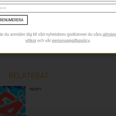
nyheter före alla andra, anmäl dig till nyhetsbrevet nedan!
RENUMERERA
är du anmäler dig till vårt nyhetsbrev godkänner du våra
allmän
villkor
och vår
personuppgiftspolicy
.
RELATERAT
RECEPT