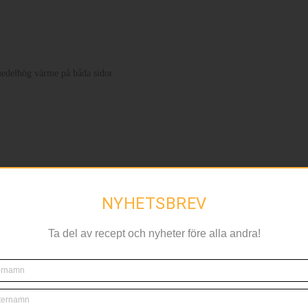
medelhög värme på båda sidor
NYHETSBREV
Ta del av recept och nyheter före alla andra!
NYHETSBREV