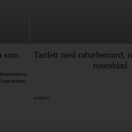
a som
Tartlett med rabarbercurd, 
rosenblad
elvarianterna
l-hot shoten.
KONFEKT