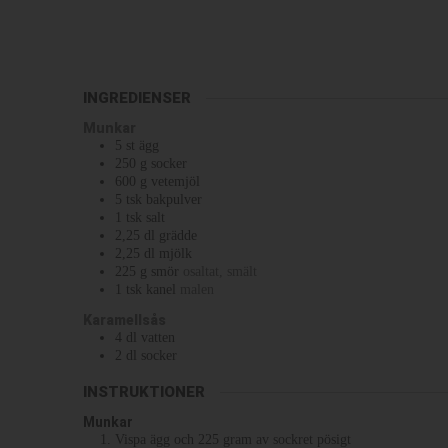
INGREDIENSER
Munkar
5
st
ägg
250
g
socker
600
g
vetemjöl
5
tsk
bakpulver
1
tsk
salt
2,25
dl
grädde
2,25
dl
mjölk
225
g
smör
osaltat, smält
1
tsk
kanel
malen
Karamellsås
4
dl
vatten
2
dl
socker
INSTRUKTIONER
Munkar
Vispa ägg och 225 gram av sockret pösigt