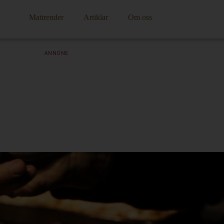
Mattrender
Artiklar
Om oss
ANNONS