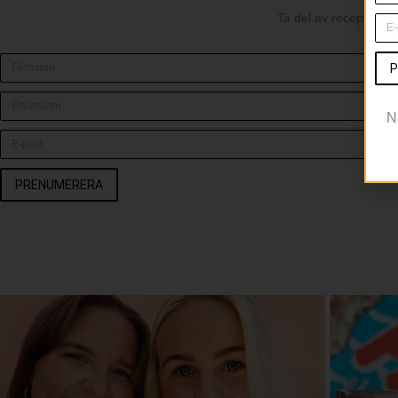
Ta del av recept och 
P
N
PRENUMERERA