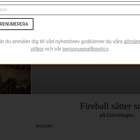
RECEPT
RENUMERERA
är du anmäler dig till vårt nyhetsbrev godkänner du våra
allmän
villkor
och vår
personuppgiftspolicy
.
Fireball sätter 
på Donutdagen
BAKVERK