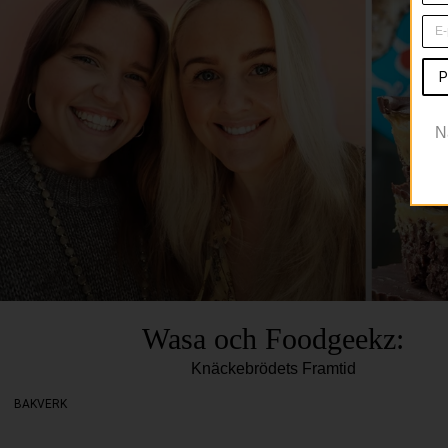
P
N
Wasa och Foodgeekz:
Knäckebrödets Framtid
BAKVERK