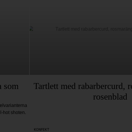
a som
Tartlett med rabarbercurd, 
rosenblad
elvarianterna
l-hot shoten.
KONFEKT