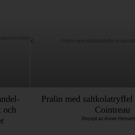
ndel-
Pralin med saltkolatryffe
t och
Cointreau
er
Recept av Annie Hessels