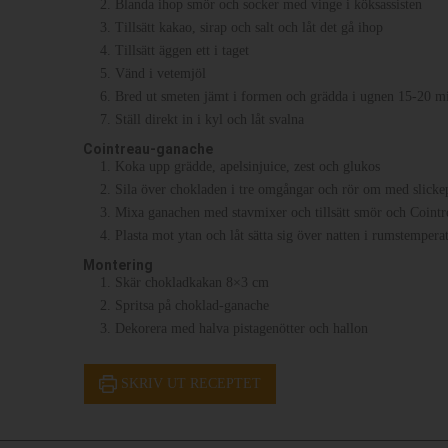
Blanda ihop smör och socker med vinge i köksassisten
Tillsätt kakao, sirap och salt och låt det gå ihop
Tillsätt äggen ett i taget
Vänd i vetemjöl
Bred ut smeten jämt i formen och grädda i ugnen 15-20 min,
Ställ direkt in i kyl och låt svalna
Cointreau-ganache
Koka upp grädde, apelsinjuice, zest och glukos
Sila över chokladen i tre omgångar och rör om med slickep
Mixa ganachen med stavmixer och tillsätt smör och Cointr
Plasta mot ytan och låt sätta sig över natten i rumstempera
Montering
Skär chokladkakan 8×3 cm
Spritsa på choklad-ganache
Dekorera med halva pistagenötter och hallon
SKRIV UT RECEPTET