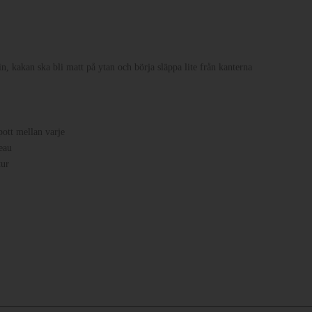
 kakan ska bli matt på ytan och börja släppa lite från kanterna
ott mellan varje
eau
tur