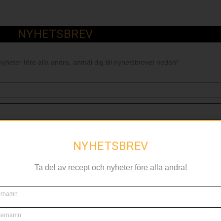
NYHETSBREV
nyheter före alla andra, anmäl dig till nyhetsbrevet nedan!
NYHETSBREV
Ta del av recept och nyheter före alla andra!
RELATERAT