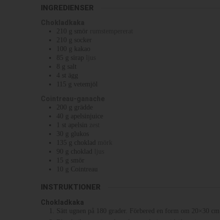
INGREDIENSER
Chokladkaka
210
g
smör
rumstempererat
210
g
socker
100
g
kakao
85
g
sirap
ljus
8
g
salt
4
st
ägg
115
g
vetemjöl
Cointreau-ganache
200
g
grädde
40
g
apelsinjuice
1
st
apelsin
zest
30
g
glukos
135
g
choklad
mörk
90
g
choklad
ljus
15
g
smör
10
g
Cointreau
INSTRUKTIONER
Chokladkaka
Sätt ugnen på 180 grader. Förbered en form om 20×30 cm 