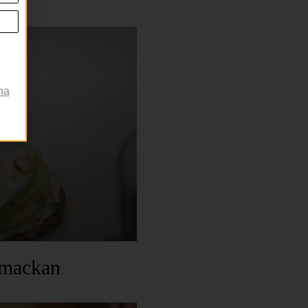
na
amackan