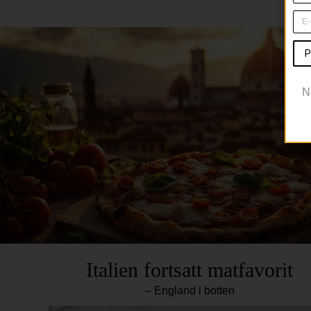
P
N
Italien fortsatt matfavorit
– England i botten