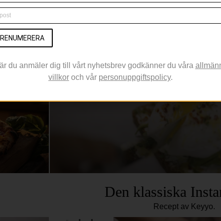
MACKA
RENUMERERA
är du anmäler dig till vårt nyhetsbrev godkänner du våra
allmän
villkor
och vår
personuppgiftspolicy
.
Den klassiska Inst
Recept av Keyyo.