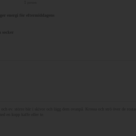
1
person
ger energi för eftermiddagens
n socker
 och ev. större bär i skivor och lägg dem ovanpå. Krossa och strö över de rosta
ed en kopp kaffe eller te.