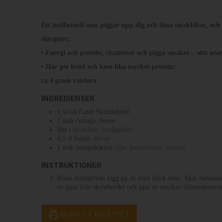
Ett mellanmål som piggar upp dig och dina smaklökar, och 
slutspurt:
• Energi och protein, vitaminer och pigga smaker – sött uta
• Här ger bröd och keso lika mycket protein:
ca 4 gram vardera.
INGREDIENSER
1
skiva
Fazer Skördebröd
2
msk
cottage cheese
Bär
t ex blåbär, jordgubbar
0,5
st
banan
skivad
1
msk
pumpakärnor
eller hasselnötter, rostade
INSTRUKTIONER
Rosta brödskivan lägg på en rejäl klick keso. Skär bananen
en paus från skrivbordet och njut av mackan tillsammans m
SKRIV UT RECEPTET