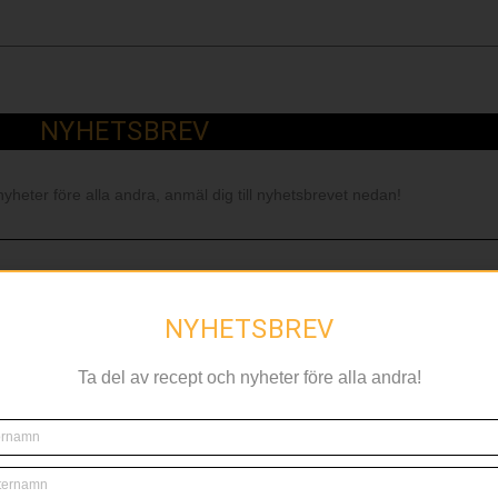
NYHETSBREV
nyheter före alla andra, anmäl dig till nyhetsbrevet nedan!
NYHETSBREV
Ta del av recept och nyheter före alla andra!
RELATERAT