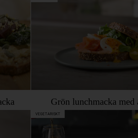
acka
Grön lunchmacka med ä
VEGETARISKT