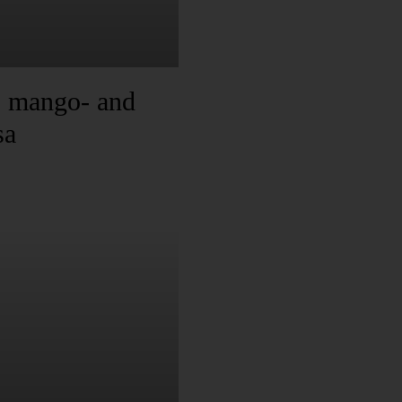
o mango- and
sa