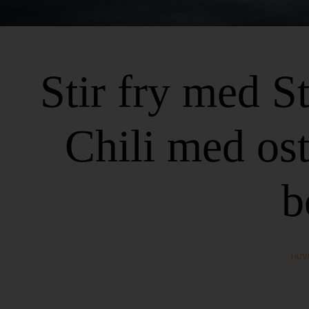
Stir fry med S
Chili med ost
b
HUV