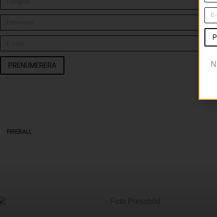
P
N
PRENUMERERA
FIREBALL