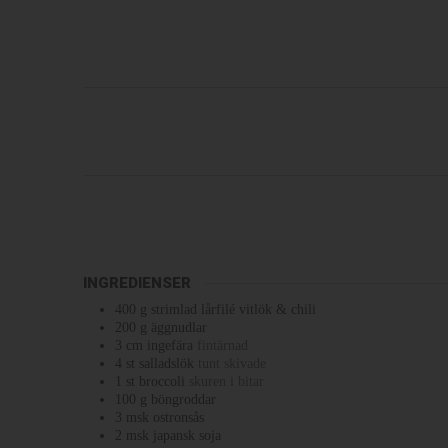
INGREDIENSER
400
g
strimlad lårfilé vitlök & chili
200
g
äggnudlar
3
cm
ingefära
fintärnad
4
st
salladslök
tunt skivade
1
st
broccoli
skuren i bitar
100
g
böngroddar
3
msk
ostronsås
2
msk
japansk soja