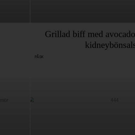
Grillad biff med avocad
kidneybönsal
PÅSK