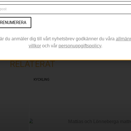
RENUMERERA
är du anmäler dig till vårt nyhetsbrev godkänner du våra
allmän
villkor
och vår
personuppgiftspolicy
.
RELATERAT
KYCKLING