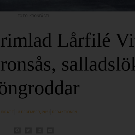
FOTO: KRONFÅGEL
trimlad Lårfilé V
ronsås, salladslö
öngroddar
UDRÄTT
13 DECEMBER, 2021
REDAKTIONEN