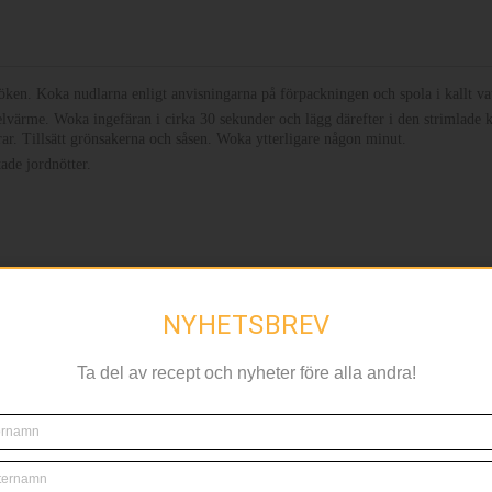
löken. Koka nudlarna enligt anvisningarna på förpackningen och spola i kallt va
lvärme. Woka ingefäran i cirka 30 sekunder och lägg därefter i den strimlade k
erar. Tillsätt grönsakerna och såsen. Woka ytterligare någon minut.
ade jordnötter.
NYHETSBREV
NYHETSBREV
Ta del av recept och nyheter före alla andra!
nyheter före alla andra, anmäl dig till nyhetsbrevet nedan!