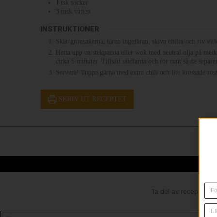
1
tsk
socker
3
msk
vatten
INSTRUKTIONER
Skär grönsakerna, tärna ingefäran, skiva chilin och riv vit
Hetta upp en stekpanna eller wok med neutral olja på mede
cirka 5 minuter. Tillsätt nudlarna och rör runt så de separ
Servera! Toppa gärna med extra chili och lite krossade rost
SKRIV UT RECEPTET
Ta del av recept och 