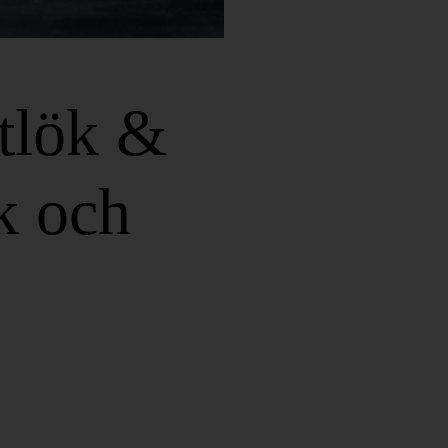
itlök &
k och