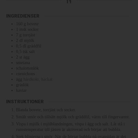
INGREDIENSER
160
g
bovete
1
msk
socker
7
g
torrjäst
2
dl
mjölk
0,5
dl
gräddfil
0,5
tsk
salt
2
st
ägg
smetana
schalottenlök
cornichons
ägg
hårdkokt, hackat
gräslök
kaviar
INSTRUKTIONER
Blanda bovete, torrjäst och socker.
Smält smör och tillsätt mjölk och gräddfil, värm till fingervarmt.
Vispa i mjölk i mjölblandningen, vispa i ägg och salt. Låt stå i
rumstemperatur till jästen är aktiverad och börjar att bubbla.
Stek blinierna i smör. När de börjar bubbla på ovansidan är det