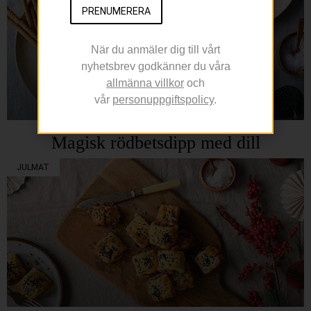
PRENUMERERA
När du anmäler dig till vårt
nyhetsbrev godkänner du våra
allmänna villkor
och
vår
personuppgiftspolicy
.
Magisk rödbetsdipp med dill
JULMAT