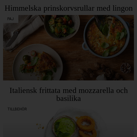
Himmelska prinskorvsrullar med lingon
PAJ
Italiensk frittata med mozzarella och
basilika
TILLBEHÖR