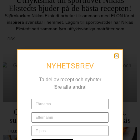
Utflyktsmat till sportlovet Niklas
Ekstedts bjuder på de bästa recepten!
Stjärnkocken Niklas Ekstedt arbetar tillsammans med ELON för att
inspirera svenskar i hemmet. Lagom till sportlovstider har Niklas
Ekstedt satt samman fyra utflyktsvänliga maträtter som
FISK
NYHETSBREV
Ta del av recept och nyheter
före alla andra!
Gin-­gravad lax med grillad gurka,
surdegssmulor och ramslökmajonnäs
TILLBEHÖR