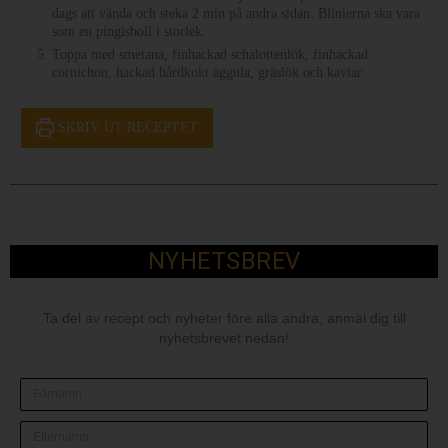
dags att vända och steka 2 min på andra sidan. Blinierna ska vara
som en pingisboll i storlek.
Toppa med smetana, finhackad schalottenlök, finhackad
cornichon, hackad hårdkokt äggula, gräslök och kaviar.
SKRIV UT RECEPTET
NYHETSBREV
Ta del av recept och nyheter före alla andra, anmäl dig till
nyhetsbrevet nedan!