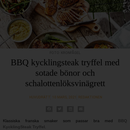
FOTO: KRONFÅGEL
BBQ kycklingsteak tryffel med
sotade bönor och
schalottenlöksvinägrett
HUVUDRÄTT
10 MARS, 2021
REDAKTIONEN
Klassiska franska smaker som passar bra med
BBQ
KycklingSteak Tryffel
.