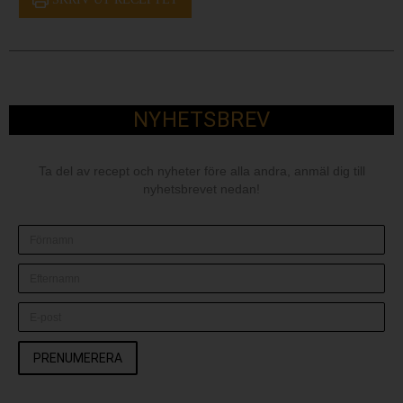
NYHETSBREV
Ta del av recept och nyheter före alla andra, anmäl dig till
nyhetsbrevet nedan!
PRENUMERERA