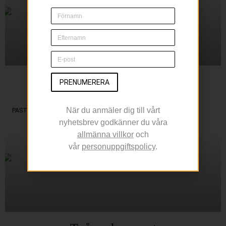
Två smakrika kycklingnyheter
PRENUMERERA
I årets grillsortiment
När du anmäler dig till vårt
PASTA
nyhetsbrev godkänner du våra
allmänna villkor
och
vår
personuppgiftspolicy
.