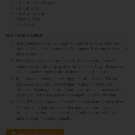
1,5
msk
vitvinsvinäger
0,5
msk
vatten
1
msk
dijonsenap
4
msk
olivolja
0,5
tsk
salt
INSTRUKTIONER
Skär potatisen i bitar och lägg i en ugnsform. Salta och tillsätt
olivolja. Baka i 180 grader i ca 25 minuter. Koka under tiden upp
saltat vatten.
Förväll bönorna i ca 3 minuter och sila av vattnet. Sota nu
bönorna snabbt direkt på grillen för smak och färg. Blanda den
bakade potatisen med semitorkade tomater och bönorna.
Finhacka schalottenlöken och lägg i en mindre skål. Tillsätt
dijonsenap, salt och vitvinsvinäger. Vispa ihop och tillsätt
olivoljan. Blanda potatisen, bönorna och tomaten med en del av
dressingen. Servera resten av dressingen i en skål vid sidan.
Grilla BBQ Kycklingsteak Tryffel med köttsidan ner på grillen i
3-4 minuter. Vänd och grilla ytterligare i ca 3 minuter på
skinnsidan. Avsluta med att grilla på indirekt värme tills en
innertemp på 70 grader uppnåtts.
SKRIV UT RECEPTET