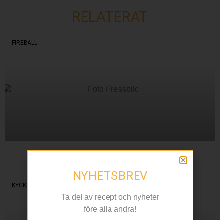
RELATERAT
FIREBALL
Krydda halloweenhelgen
Med Diana ”Diadonna” Dontsova
NYHETSBREV
KYCKLING
Ta del av recept och nyheter
före alla andra!