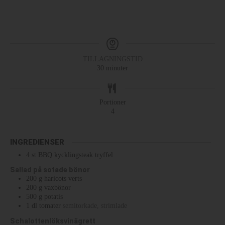
TILLAGNINGSTID
30
minuter
Portioner
4
INGREDIENSER
4
st
BBQ kycklingsteak tryffel
Sallad på sotade bönor
200
g
haricots verts
200
g
vaxbönor
500
g
potatis
1
dl
tomater
semitorkade, strimlade
Schalottenlöksvinägrett