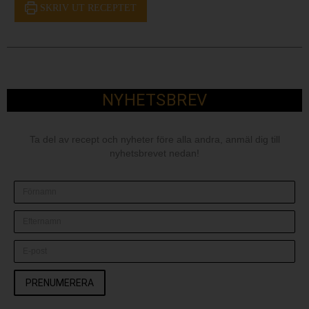
SKRIV UT RECEPTET
NYHETSBREV
Ta del av recept och nyheter före alla andra, anmäl dig till
nyhetsbrevet nedan!
PRENUMERERA