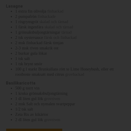
Lasagne
1
extra fin olivolja
finhackad
2
pumpafrön
finhackade
1
risgrynsgröt
skalad och tärnad
1
färsk ingenfära
skalad och tärnad
1
grönsaksbuljongtärningar
tärnad
2
tsk
oystersauce
färsk och finhackad
2
msk
finhackad färsk timjan
2-3
msk
riven smakrik ost
2
burkar
gula lökar
1
tsk
salt
1
tsk
brynt smör
100
g
l starkt Brunkullans rött te Lime Honeybush, eller ett
rooiboste smaksatt med citrus
grovhackad
Basilikaricotta
500
g
torrt vin
1
kruka
grönsaksbuljongtärning
1
dl
liten gul lök
grovriven
2
msk
Salt och nymalen svartpeppar
1/2
tsk
salt
Zeta Ris av kikärtor
2
dl
liten gul lök
grovriven