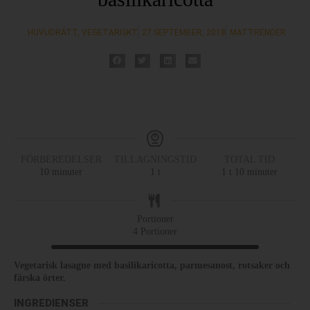
HUVUDRÄTT
,
VEGETARISKT
27 SEPTEMBER, 2018
MATTRENDER
FÖRBEREDELSER
TILLAGNINGSTID
TOTAL TID
10
minuter
1
t
1
t
10
minuter
Portioner
4
Portioner
Vegetarisk lasagne med basilikaricotta, parmesanost, rotsaker och
färska örter.
INGREDIENSER