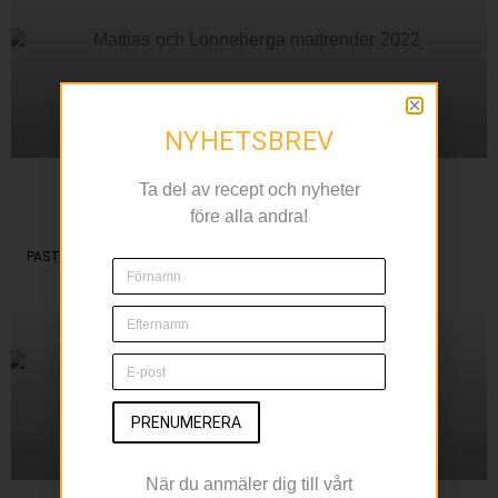
NYHETSBREV
Två smakrika kycklingnyheter
Ta del av recept och nyheter
före alla andra!
I årets grillsortiment
PASTA
PRENUMERERA
När du anmäler dig till vårt