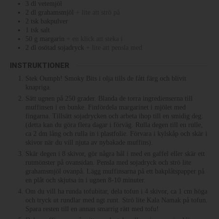
3
dl
vetemjöl
2
dl
grahamsmjöl
+ lite att strö på
2
tsk
bakpulver
1
tsk
salt
50
g
margarin
+ en klick att steka i
2
dl
osötad sojadryck
+ lite att pensla med
INSTRUKTIONER
Stek Oumph! Smoky Bits i olja tills de fått färg och blivit
knapriga.
Sätt ugnen på 250 grader. Blanda de torra ingredienserna till
muffinsen i en bunke. Finfördela margarinet i mjölet med
fingarna. Tillsätt sojadrycken och arbeta ihop till en smidig deg.
(detta kan du göra flera dagar i förväg. Rulla degen till en rulle,
ca 2 dm lång och rulla in i plastfolie. Förvara i kylskåp och skär i
skivor när du vill njuta av nybakade muffins).
Skär degen i 8 skivor, gör några hål i med en gaffel eller skär ett
rutmönster på ovansidan. Pensla med sojadryck och strö lite
grahamsmjöl ovanpå. Lägg muffinsarna på ett bakplåtspapper på
en plåt och skjutsa in i ugnen 8-10 minuter.
Om du vill ha runda tofubitar, dela tofun i 4 skivor, ca 1 cm höga
och tryck ut rundlar med ngt runt. Strö lite Kala Namak på tofun.
Spara resten till en annan smarrig rätt med tofu!