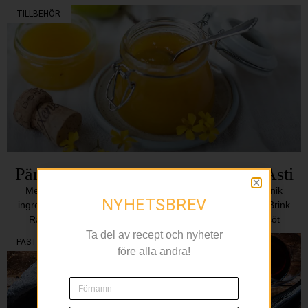
TILLBEHÖR
Päron- och persikomarmelad med Asti
Med det mousserande vinet Freixenet Asti DOCG som unik
NYHETSBREV
ingrediens har bakboksförfattaren och influencern Emma Brink
Rask skapat en lyxig päron- och persikomarmelad. En söt
Ta del av recept och nyheter
PASTA
före alla andra!