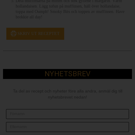
Dela muffinsarna på mitten och stek gyllene i margarin. Värm
hollandaisen. Lägg tofun på muffinsen, häll över hollandaise,
toppa med Oumph! Smoky Bits och toppen av muffinsen. Have
brekkie all day!
SKRIV UT RECEPTET
NYHETSBREV
Ta del av recept och nyheter före alla andra, anmäl dig till
nyhetsbrevet nedan!