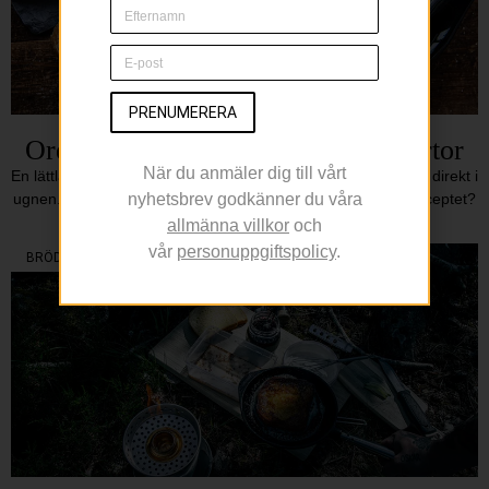
PRENUMERERA
Orecchiette med broccoli och kikärtor
När du anmäler dig till vårt
En lättlagad pasta med pastasås av färska tomater, tillagade direkt i
ugnen. Kanske skräms du av att det är fem hela vitlökar i receptet?
nyhetsbrev godkänner du våra
Ingen
allmänna villkor
och
vår
personuppgiftspolicy
.
BRÖD