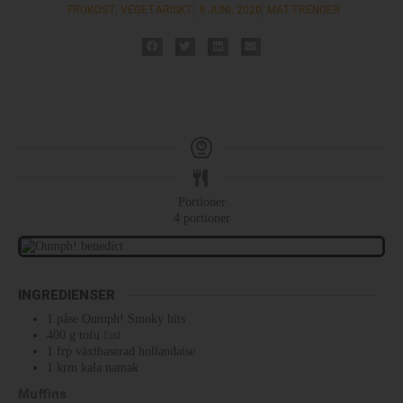
FRUKOST
,
VEGETARISKT
9 JUNI, 2020
MATTRENDER
Portioner
4
portioner
INGREDIENSER
1
påse
Oumph! Smoky bits
400
g
tofu
fast
1
frp
växtbaserad hollandaise
1
krm
kala namak
Muffins