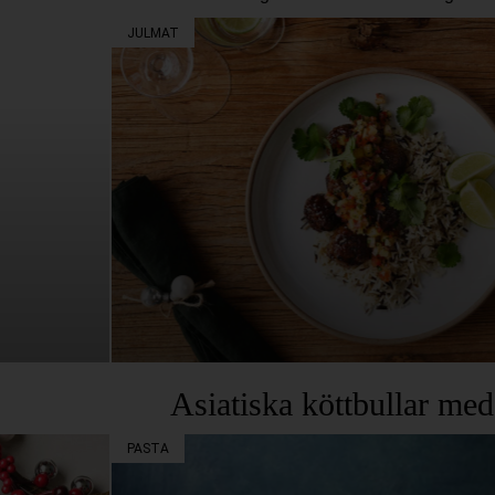
JULMAT
Asiatiska köttbullar me
PASTA