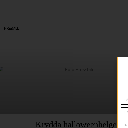
FIREBALL
Krydda halloweenhelgen