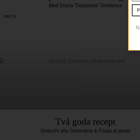
Med Diana ”Diadonna” Dontsova
P
PASTA
N
Två goda recept
Gnocchi alla Sorrentina & Pasta al pesto