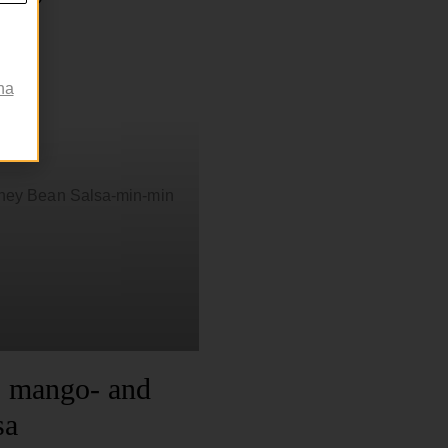
na
o mango- and
sa