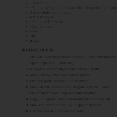
1
dl
vin
vitt
1/2
dl
ramslökspuré
(mixa ramslök och rapsolja till en pur
2
dl
schalottenlök
finhackad
6
st
sparris
grön
1/2
dl
körvel
finhackad
1/2
dl
citronsaft
smör
salt
peppar
INSTRUKTIONER
Skala den vita sparrisen och fräs mjuk i smör tillsammans 
Spara topparna till garnering
Koka ihop sparrisstängerna med vin och grädde
Mixa och sila, smaka av med ramslöken
Skär den gröna sparrisen i tunna skivor
Fräs 1 dl schalottenlök och den gröna sparrisen i smör
Slå på vin och koka ihop med ramslökspurén
Lägg i musslorna och koka 6-8 min tills de öppnat sig
Smaka av med citronsaft, salt, peppar och körvel
Garnera med de vita sparristopparna