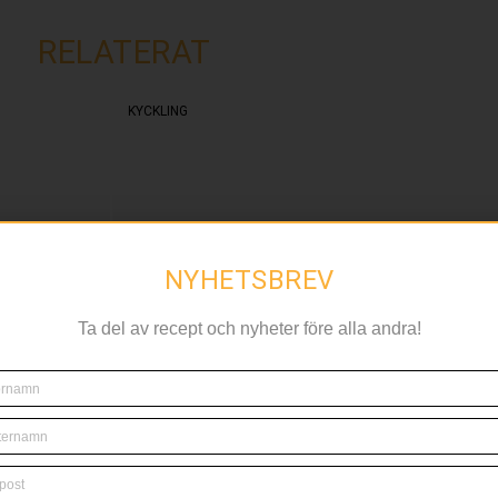
RELATERAT
KYCKLING
NYHETSBREV
Ta del av recept och nyheter före alla andra!
Två smakrika kyckli