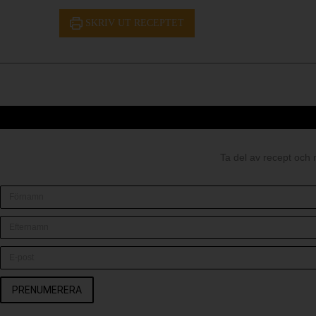
SKRIV UT RECEPTET
Ta del av recept och 
PRENUMERERA