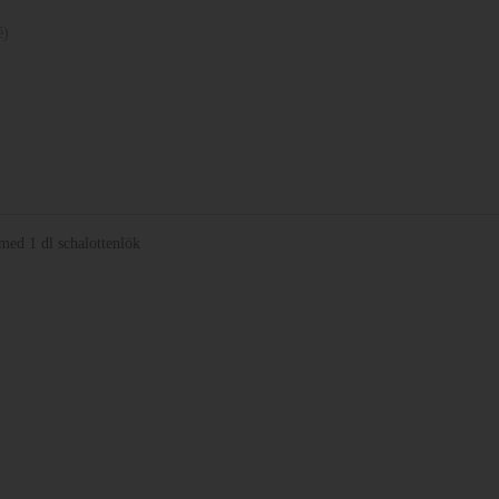
é)
med 1 dl schalottenlök