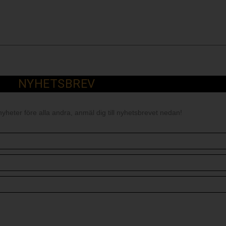
NYHETSBREV
nyheter före alla andra, anmäl dig till nyhetsbrevet nedan!