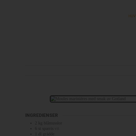
HUV
INGREDIENSER
2
kg
blåmusslor
6
st
sparris
vit
1
dl
grädde