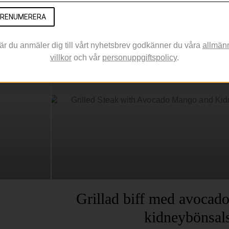
I årets grillsortiment
RENUMERERA
IRLÄNDSK BIFF
är du anmäler dig till vårt nyhetsbrev godkänner du våra
allmän
villkor
och vår
personuppgiftspolicy
.
Grillad biff med avocad
kidneybönsal