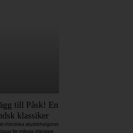
gg till Påsk! En
ndsk klassiker
det irländska skyddshelgonet
e dagar för många irländare.