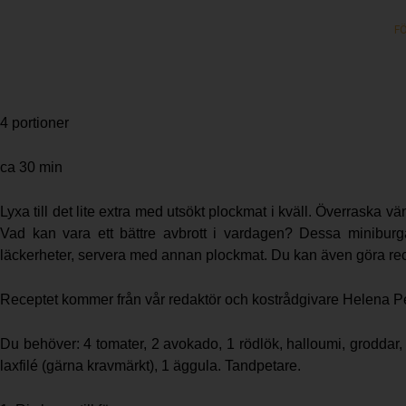
F
4 portioner
ca 30 min
Lyxa till det lite extra med utsökt plockmat i kväll. Överraska 
Vad kan vara ett bättre avbrott i vardagen? Dessa miniburga
läckerheter, servera med annan plockmat. Du kan även göra recep
Receptet kommer från vår redaktör och kostrådgivare Helena 
Du behöver: 4 tomater, 2 avokado, 1 rödlök, halloumi, groddar, gu
laxfilé (gärna kravmärkt), 1 äggula. Tandpetare.