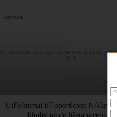
KOCK PROFIL
Utflyktsmat till sportlovet Niklas E
bjuder på de bästa recepten!