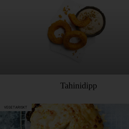
Tahinidipp
VEGETARISKT