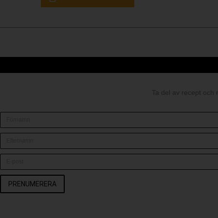
Ta del av recept och 
PRENUMERERA