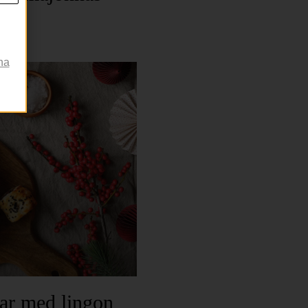
na
ar med lingon