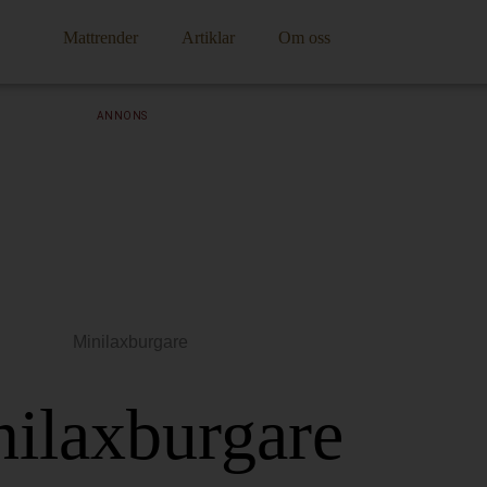
Mattrender
Artiklar
Om oss
ANNONS
ilaxburgare