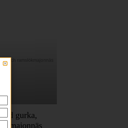
llad gurka,
lökmajonnäs