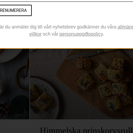
att inspirera
RENUMERERA
dt satt samman
är du anmäler dig till vårt nyhetsbrev godkänner du våra
allmän
JULMAT
villkor
och vår
personuppgiftspolicy
.
Himmelska prinskorvsrull