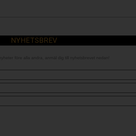
NYHETSBREV
nyheter före alla andra, anmäl dig till nyhetsbrevet nedan!