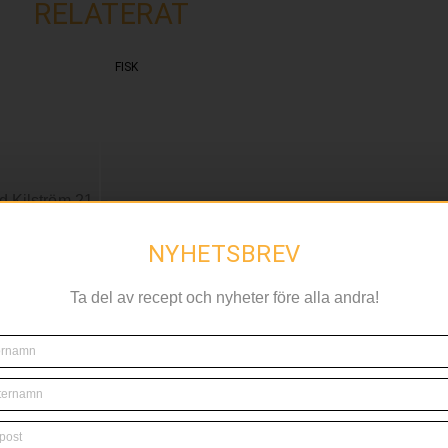
RELATERAT
FISK
NYHETSBREV
Ta del av recept och nyheter före alla andra!
kstedts
Gin-­gravad lax med gri
surdegssmulor och rams