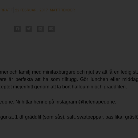
ÖRRÄTT
22 FEBRUARI, 2017
MATTRENDER
vänner och familj med minilaxburgare och njut av att få en ledig 
re är perfekta att ha som tilltugg. Gör lunchen eller midda
tet mejerifritt genom att ta bort halloumin och gräddfilen.
Pedone. Ni hittar henne på instagram @helenapedone.
rka, 1 dl gräddfil (som sås), salt, svartpeppar, basilika, gräslö