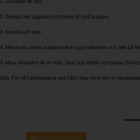
1. Riv laxen till färs.
2. Blanda ned äggulan och forma till små burgare.
3. Krydda och stek.
4. Medan du steker burgarna skär upp halloumin och stek på 
5. Mixa avokadon till en röra. Skär upp rödlök och gurka. Skär t
Obs: För att hamburgarna ska hålla ihop stick ned en tandpetare
SKRIV UT RECEPTET