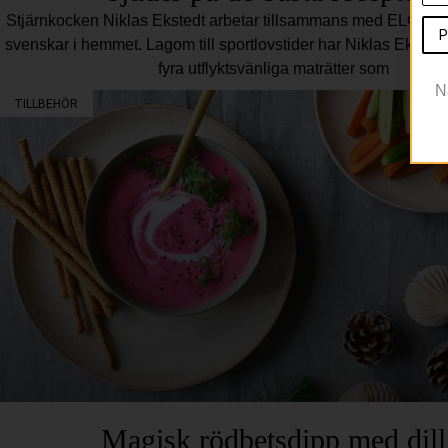
Stjärnkocken Niklas Ekstedt arbetar tillsammans med ELON för 
P
svenskar i hemmet. Lagom till sportlovstider har Niklas Ekste
fyra utflyktsvänliga maträtter som
N
TILLBEHÖR
Magisk rödbetsdipp med dill