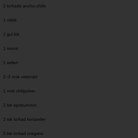
2 torkade ancho-chilis
1 vitlök
1 gul lök
1 morot
1 selleri
2–3 msk vetemjöl
1 msk chilipulver
2 tsk spiskummin
2 tsk torkad koriander
2 tsk torkad oregano