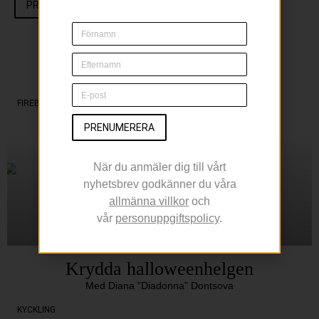
PRENUMERERA
RELATERAT
FIREBALL
PRENUMERERA
När du anmäler dig till vårt
nyhetsbrev godkänner du våra
allmänna villkor
och
vår
personuppgiftspolicy
.
Krydda halloweenhelgen
Med Diana ”Diadonna” Dontsova
KYCKLING