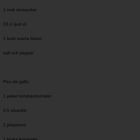
1 msk strösocker
33 cl ljust öl
1 burk svarta bönor
salt och peppar
Pico de gallo:
1 paket körsbärstomater
0,5 silverlök
2 jalapenos
1 kruka koriander