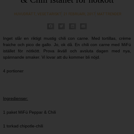
HUVUDRÄTT
,
VEGETARISKT
21 FEBRUARI, 2017
MATTRENDER
Inget slår en riktigt mustig chili con carne. Med tortillas, crème
fraiche och pico de gallo. Jo, ok då. En chili con carne med MiFú
istället för nötkött. Prova ikväll och avsluta dagen med nya,
spännande smaker. Vi lovar att du kommer bli nöjd.
4 portioner
Ingredienser:
1 paket MiFú Peppar & Chili
1 torkad chipotle-chili