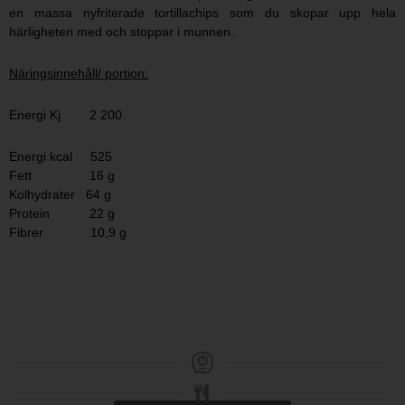
en massa nyfriterade tortillachips som du skopar upp hela
härligheten med och stoppar i munnen.
Näringsinnehåll/ portion:
Energi Kj 2 200
Energi kcal 525
Fett 16 g
Kolhydrater 64 g
Protein 22 g
Fibrer 10,9 g