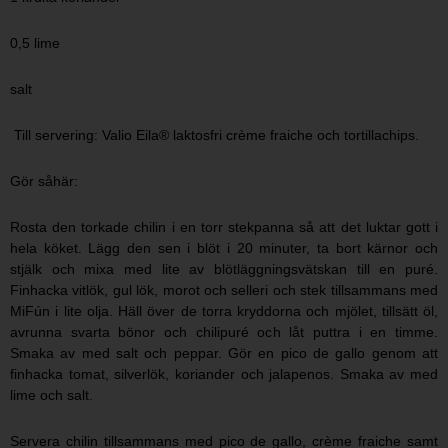
0,5 lime
salt
Till servering: Valio Eila® laktosfri crème fraiche och tortillachips.
Gör såhär:
Rosta den torkade chilin i en torr stekpanna så att det luktar gott i
hela köket. Lägg den sen i blöt i 20 minuter, ta bort kärnor och
stjälk och mixa med lite av blötläggningsvätskan till en puré.
Finhacka vitlök, gul lök, morot och selleri och stek tillsammans med
MiFún i lite olja. Häll över de torra kryddorna och mjölet, tillsätt öl,
avrunna svarta bönor och chilipuré och låt puttra i en timme.
Smaka av med salt och peppar. Gör en pico de gallo genom att
finhacka tomat, silverlök, koriander och jalapenos. Smaka av med
lime och salt.
Servera chilin tillsammans med pico de gallo, crème fraiche samt