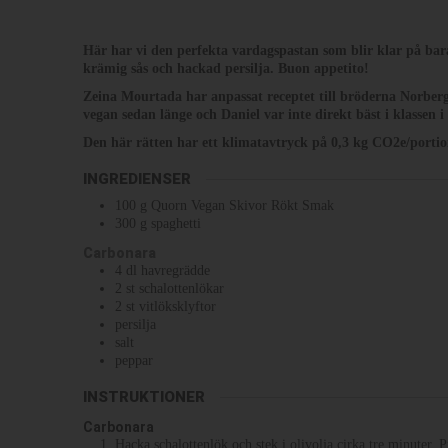
Här har vi den perfekta vardagspastan som blir klar på ba
krämig sås och hackad persilja. Buon appetito!
Zeina Mourtada har anpassat receptet till bröderna Norberg
vegan sedan länge och Daniel var inte direkt bäst i klassen
Den här rätten har ett klimatavtryck på 0,3 kg CO2e/portio
INGREDIENSER
100
g
Quorn Vegan Skivor Rökt Smak
300
g
spaghetti
Carbonara
4
dl
havregrädde
2
st
schalottenlökar
2
st
vitlöksklyftor
persilja
salt
peppar
INSTRUKTIONER
Carbonara
Hacka schalottenlök och stek i olivolja cirka tre minuter. 