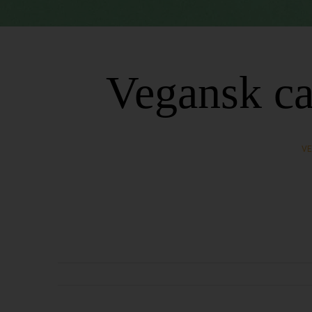
Vegansk c
VE