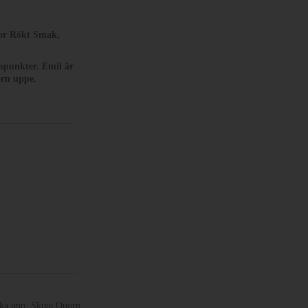
vor Rökt Smak,
gspunkter. Emil är
orn uppe.
koka upp. Skiva Quorn