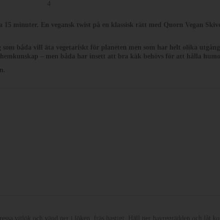
4
ra 15 minuter. En vegansk twist på en klassisk rätt med Quorn Vegan Ski
 som båda vill äta vegetariskt för planeten men som har helt olika utgån
 i hemkunskap – men båda har insett att bra käk behövs för att hålla hum
n.
Pressa vitlök och vänd ner i löken, fräs hastigt. Häll ner havregrädden och låt 