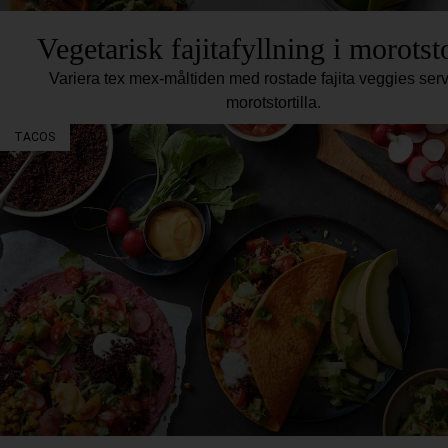
Vegetarisk fajitafyllning i morotsto
Variera tex mex-måltiden med rostade fajita veggies serv
morotstortilla.
TACOS