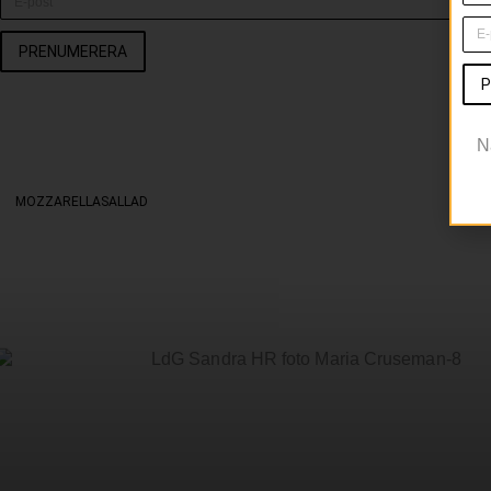
PRENUMERERA
P
N
MOZZARELLASALLAD