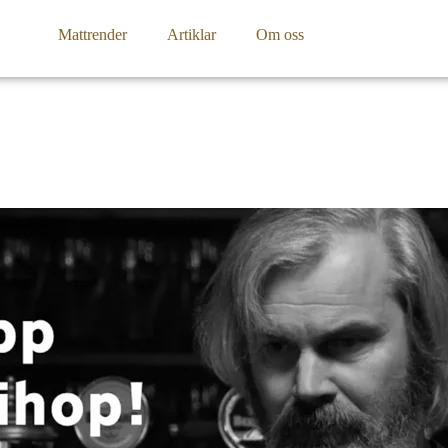
Mattrender
Artiklar
Om oss