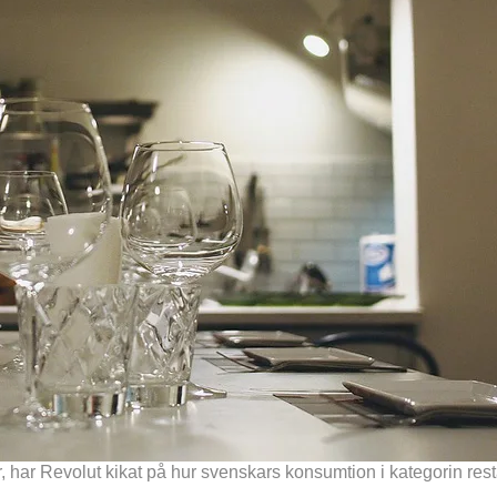
 har Revolut kikat på hur svenskars konsumtion i kategorin rest