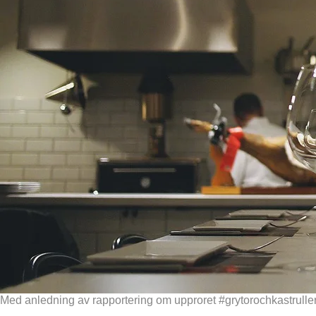
Med anledning av rapportering om upproret #grytorochkastruller,