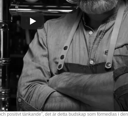
ka och positivt tänkande”, det är detta budskap som förmedlas i 