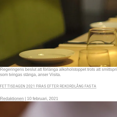
Regeringens beslut att förlänga alkoholstoppet trots att smittsp
som tvingas stänga, anser Visita.
FETTISDAGEN 2021 FIRAS EFTER REKORDLÅNG FASTA
Redaktionen
|
10 februari, 2021