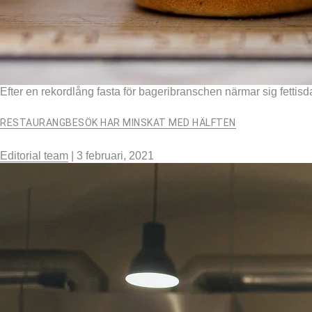
Efter en rekordlång fasta för bageribranschen närmar sig fettisd
RESTAURANGBESÖK HAR MINSKAT MED HÄLFTEN
Editorial team
|
3 februari, 2021