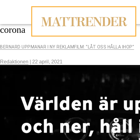
corona
BERNARD UPPMANAR I NY REKLAMFILM: ”LÅT OSS HÅLLA IHOP”
Redaktionen
|
22 april, 2021