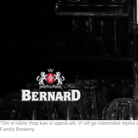
”Om vi håller ihop kan vi uppnå allt. Vi vill ge människor styr
Family Brewery.