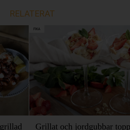
RELATERAT
FIKA
grillad
Grillat och jordgubbar top