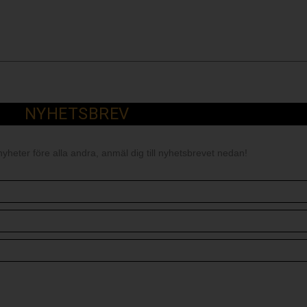
NYHETSBREV
nyheter före alla andra, anmäl dig till nyhetsbrevet nedan!