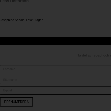
Less Distortion
Josephine Sondlo. Foto: Diageo
Ta del av recept och 
PRENUMERERA