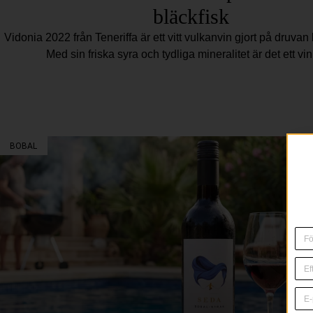
bläckfisk
Vidonia 2022 från Teneriffa är ett vitt vulkanvin gjort på druvan 
Med sin friska syra och tydliga mineralitet är det ett vi
BOBAL