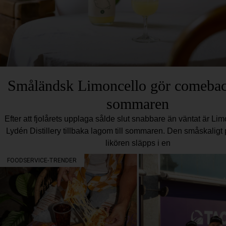
Småländsk Limoncello gör comebac
sommaren
Efter att fjolårets upplaga sålde slut snabbare än väntat är Li
Lydén Distillery tillbaka lagom till sommaren. Den småskalig
likören släpps i en
FOODSERVICE-TRENDER