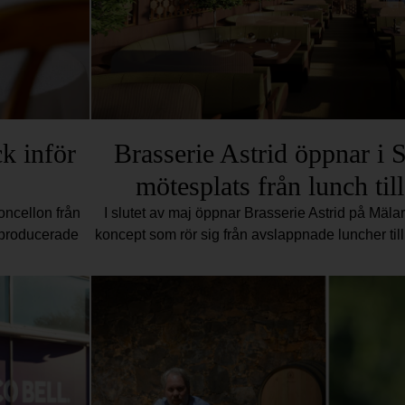
k inför
Brasserie Astrid öppnar i 
mötesplats från lunch til
moncellon från
I slutet av maj öppnar Brasserie Astrid på Mäla
t producerade
koncept som rör sig från avslappnade luncher till