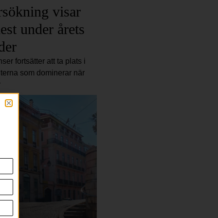
sökning visar
est under årets
der
er fortsätter att ta plats i
iterna som dominerar när
r