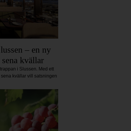
Slussen – en ny
l sena kvällar
rtrappan i Slussen. Med ett
 sena kvällar vill satsningen