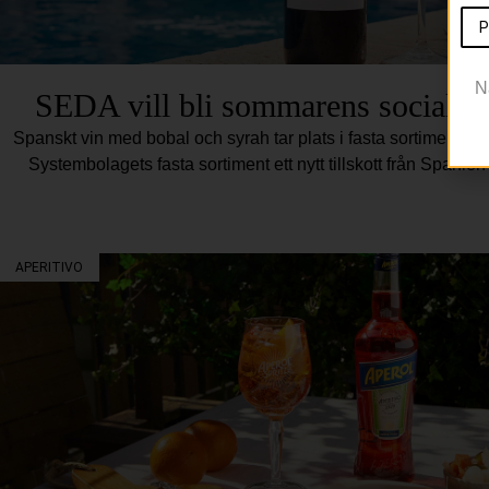
P
N
SEDA vill bli sommarens sociala 
Spanskt vin med bobal och syrah tar plats i fasta sortimentet D
Systembolagets fasta sortiment ett nytt tillskott från Spani
APERITIVO