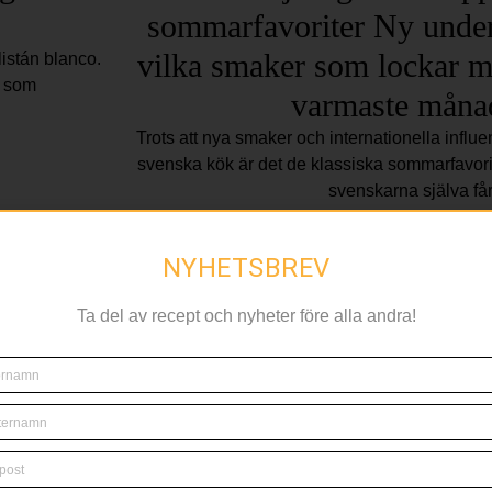
sommarfavoriter Ny under
vilka smaker som lockar m
listán blanco.
n som
varmaste måna
Trots att nya smaker och internationella influens
svenska kök är det de klassiska sommarfavor
svenskarna själva få
ALGARVE
NYHETSBREV
Ta del av recept och nyheter före alla andra!