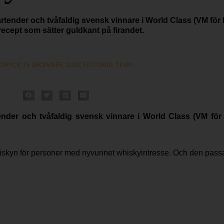
ender och tvåfaldig svensk vinnare i World Class (VM för ba
recept som sätter guldkant på firandet.
 DRYCK
16 DECEMBER, 2020
EDITORIAL TEAM
der och tvåfaldig svensk vinnare i World Class (VM för b
skyn för personer med nyvunnet whiskyintresse. Och den passar 