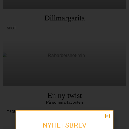
Dillmargarita
SHOT
En ny twist
På sommarfavoriten
TEQUILA
NYHETSBREV