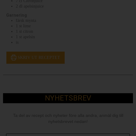
7
cl
Citronjuice
2
dl
apelsinjuice
Garnering
färsk mynta
1
st
lime
1
st
citron
1
st
apelsin
is
SKRIV UT RECEPTET
NYHETSBREV
Ta del av recept och nyheter före alla andra, anmäl dig till
nyhetsbrevet nedan!