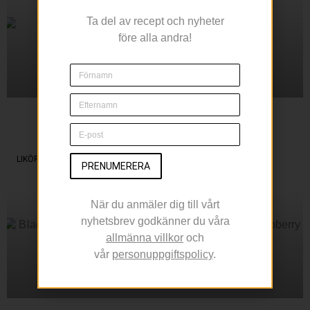
Ta del av recept och nyheter
före alla andra!
Sippa på en Margarita
Under Cinco de Mayo
LIKÖR
PRENUMERERA
När du anmäler dig till vårt
nyhetsbrev godkänner du våra
allmänna villkor
och
vår
personuppgiftspolicy
.