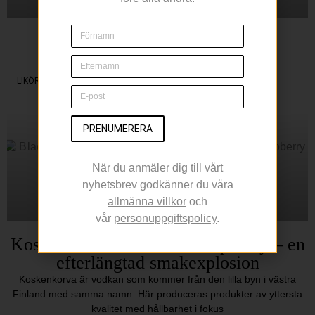
Sippa på en Margarita
Under Cinco de Mayo
LIKÖR
PRENUMERERA
När du anmäler dig till vårt
nyhetsbrev godkänner du våra
allmänna villkor
och
vår
personuppgiftspolicy
.
Koskenkorva Salmiakki Raspberry – en
efterlängtad smakexplosion
Koskenkorva är vodkan som kommer från den lilla byn i västra
Finland med samma namn. Här produceras produkter av yttersta
kvalitet med hållbarhet i fokus