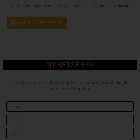
Häll alla ingredienser i ett glas med is och avsluta med sodavatten.
SKRIV UT RECEPTET
NYHETSBREV
Ta del av recept och nyheter före alla andra, anmäl dig till
nyhetsbrevet nedan!