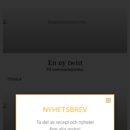
En ny twist
På sommarfavoriten
TEQUILA
NYHETSBREV
Ta del av recept och nyheter
före alla andra!