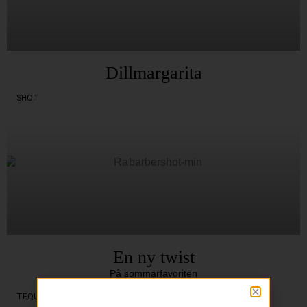
Dillmargarita
SHOT
En ny twist
På sommarfavoriten
TEQUILA