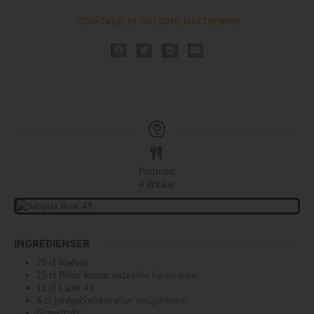
COCKTAILS
10 JULI, 2020
MATTRENDER
Portioner
4
drinkar
INGREDIENSER
25
cl
rosévin
25
cl
Bitter lemon soda
eller Grape tonic
12
cl
Licor 43
4
cl
jordgubbslikör
eller jordgubbssaft
Grapefrukt