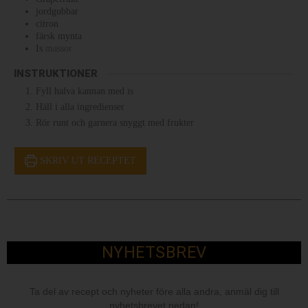
jordgubbar
citron
färsk mynta
Is
massor
INSTRUKTIONER
Fyll halva kannan med is
Häll i alla ingredienser
Rör runt och garnera snyggt med frukter
SKRIV UT RECEPTET
NYHETSBREV
Ta del av recept och nyheter före alla andra, anmäl dig till
nyhetsbrevet nedan!