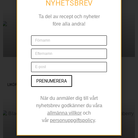
NYHETSBREV
Ta del av recept och nyheter
före alla andra!
Sippa på en Margarita
Under Cinco de Mayo
PRENUMERERA
LIKÖR
När du anmäler dig till vårt
nyhetsbrev godkänner du våra
allmänna villkor
och
vår
personuppgiftspolicy
.