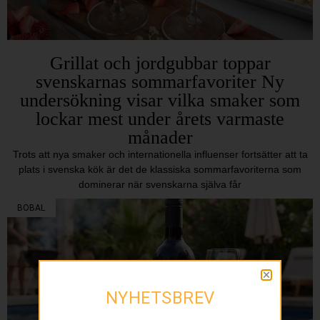
Grillat och jordgubbar toppar
svenskarnas sommarfavoriter Ny
undersökning visar vilka smaker som
lockar mest under årets varmaste
månader
Trots att nya smaker och internationella influenser fortsätter att ta
plats i svenska kök är det de klassiska sommarfavoriterna som
dominerar när svenskarna själva får
BOBAL
NYHETSBREV