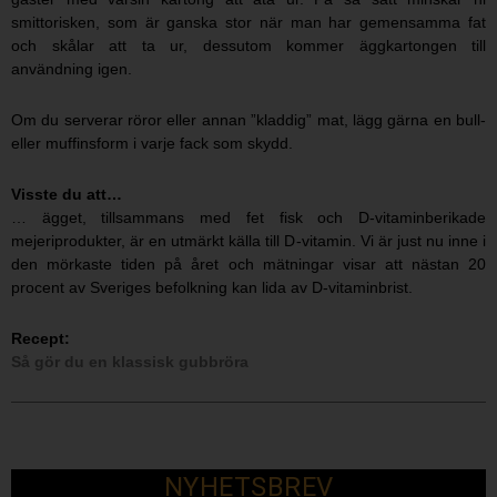
smittorisken, som är ganska stor när man har gemensamma fat
och skålar att ta ur, dessutom kommer äggkartongen till
användning igen.
Om du serverar röror eller annan ”kladdig” mat, lägg gärna en bull-
eller muffinsform i varje fack som skydd.
Visste du att…
… ägget, tillsammans med fet fisk och D-vitaminberikade
mejeriprodukter, är en utmärkt källa till D-vitamin. Vi är just nu inne i
den mörkaste tiden på året och mätningar visar att nästan 20
procent av Sveriges befolkning kan lida av D-vitaminbrist.
Recept:
Så gör du en klassisk gubbröra
NYHETSBREV