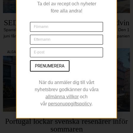
Ta del av recept och nyheter
före alla andra!
SEDA vill bli sommarens sociala rödvin
Spanskt vin med bobal och syrah tar plats i fasta sortimentet Den 1
juni får Systembolagets fasta sortiment ett nytt tillskott från Spanien
när SEDA
ALGARVE
PRENUMERERA
När du anmäler dig till vårt
nyhetsbrev godkänner du våra
allmänna villkor
och
vår
personuppgiftspolicy
.
Portugal lockar svenska resenärer inför
sommaren