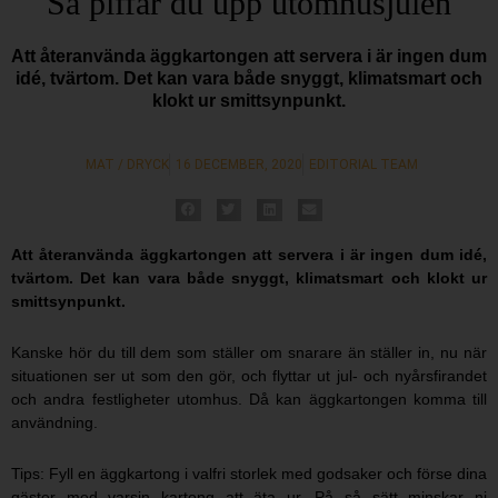
Så piffar du upp utomhusjulen
Att återanvända äggkartongen att servera i är ingen dum
idé, tvärtom. Det kan vara både snyggt, klimatsmart och
klokt ur smittsynpunkt.
MAT / DRYCK
16 DECEMBER, 2020
EDITORIAL TEAM
Att återanvända äggkartongen att servera i är ingen dum idé,
tvärtom. Det kan vara både snyggt, klimatsmart och klokt ur
smittsynpunkt.
Kanske hör du till dem som ställer om snarare än ställer in, nu när
situationen ser ut som den gör, och flyttar ut jul- och nyårsfirandet
och andra festligheter utomhus. Då kan äggkartongen komma till
användning.
Tips: Fyll en äggkartong i valfri storlek med godsaker och förse dina
gäster med varsin kartong att äta ur. På så sätt minskar ni