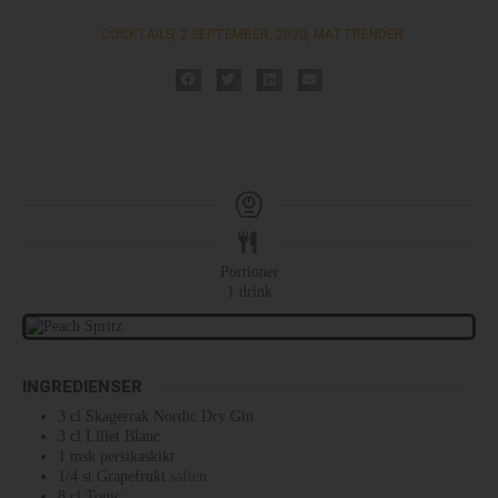
COCKTAILS
2 SEPTEMBER, 2020
MATTRENDER
Portioner
1
drink
INGREDIENSER
3
cl
Skagerrak Nordic Dry Gin
3
cl
Lillet Blanc
1
msk
persikaskikt
1/4
st
Grapefrukt
saften
8
cl
Tonic