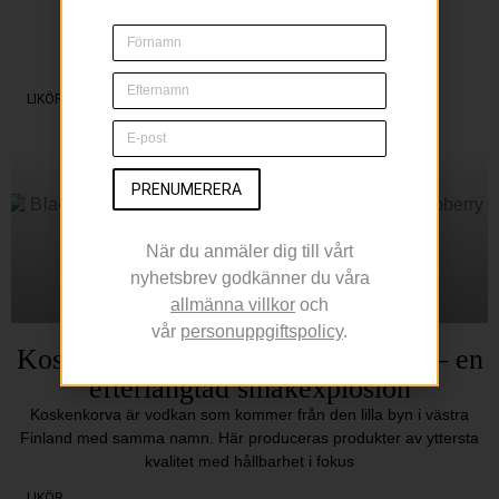
Sippa på en Margarita
Under Cinco de Mayo
LIKÖR
PRENUMERERA
När du anmäler dig till vårt
nyhetsbrev godkänner du våra
allmänna villkor
och
vår
personuppgiftspolicy
.
Koskenkorva Salmiakki Raspberry – en
efterlängtad smakexplosion
Koskenkorva är vodkan som kommer från den lilla byn i västra
Finland med samma namn. Här produceras produkter av yttersta
kvalitet med hållbarhet i fokus
LIKÖR