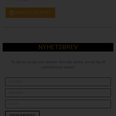
SKRIV UT RECEPTET
NYHETSBREV
Ta del av recept och nyheter före alla andra, anmäl dig till
nyhetsbrevet nedan!
PRENUMERERA