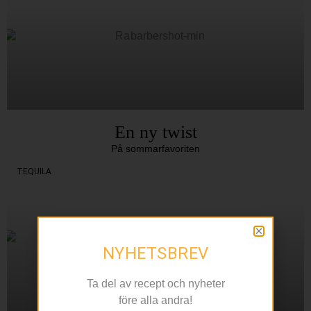
En ny twist
På sommarfavoriten
TEQUILA
NYHETSBREV
Ta del av recept och nyheter
före alla andra!