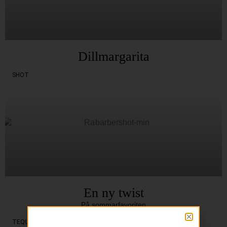
Dillmargarita
SHOT
En ny twist
På sommarfavoriten
TEQUILA