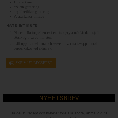
1
nypa
kanel
apelsin
garnering
kryddnejlikor
garnering
Pepparkakor
tilltugg
INSTRUKTIONER
Placera alla ingredienser i en liten gryta och låt dem sjuda
försiktigt i ca 30 minuter.
Häll upp i en tekanna och servera i varma tekoppar med
pepparkakor vid sidan av.
SKRIV UT RECEPTET
NYHETSBREV
Ta del av recept och nyheter före alla andra, anmäl dig till