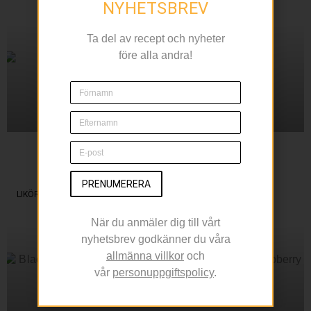
NYHETSBREV
Ta del av recept och nyheter
före alla andra!
Sippa på en Margarita
Under Cinco de Mayo
PRENUMERERA
LIKÖR
När du anmäler dig till vårt
nyhetsbrev godkänner du våra
allmänna villkor
och
vår
personuppgiftspolicy
.