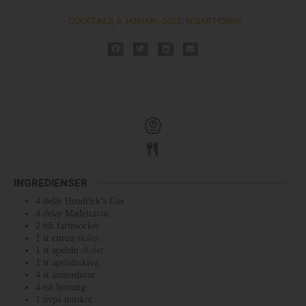
COCKTAILS
5 JANUARI, 2022
REDAKTIONEN
INGREDIENSER
4
delar
Hendrick’s Gin
4
delar
Madeiravin
2
tsk
farinsocker
1
st
citron
skalet
1
st
apelsin
skalet
1
st
apelsinskiva
4
st
ananasbitar
4
tsk
honung
1
nypa
muskot