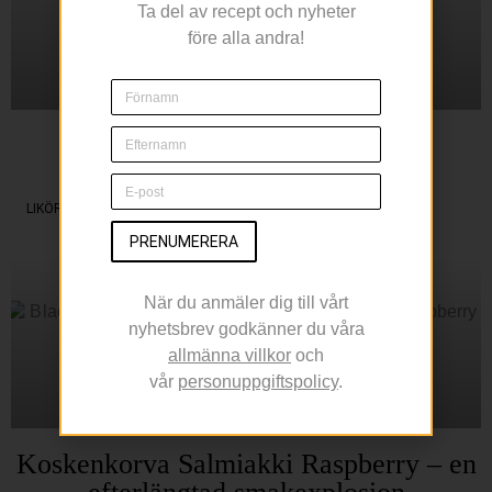
Ta del av recept och nyheter
före alla andra!
Sippa på en Margarita
Under Cinco de Mayo
LIKÖR
PRENUMERERA
När du anmäler dig till vårt
nyhetsbrev godkänner du våra
allmänna villkor
och
vår
personuppgiftspolicy
.
Koskenkorva Salmiakki Raspberry – en