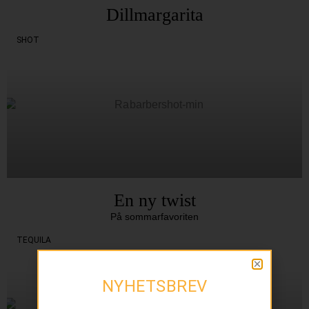
Dillmargarita
SHOT
En ny twist
På sommarfavoriten
TEQUILA
NYHETSBREV