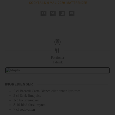
COCKTAILS
6 MAJ, 2020
MATTRENDER
Portioner
1
drink
INGREDIENSER
5
cl
Bacardi Carta Blanca
eller annan ljus rom
3
cl
färsk limejuice
2-3
tsk
strösocker
8-10
blad
färsk mynta
7
cl
sodavatten