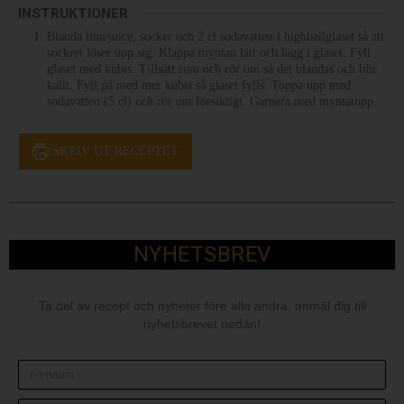
INSTRUKTIONER
Blanda limejuice, socker och 2 cl sodavatten i highballglaset så att
sockret löser upp sig. Klappa myntan lätt och lägg i glaset. Fyll
glaset med kubis. Tillsätt rom och rör om så det blandas och blir
kallt. Fyll på med mer kubis så glaset fylls. Toppa upp med
sodavatten (5 cl) och rör om försiktigt. Garnera med myntatopp.
SKRIV UT RECEPTET
NYHETSBREV
Ta del av recept och nyheter före alla andra, anmäl dig till
nyhetsbrevet nedan!