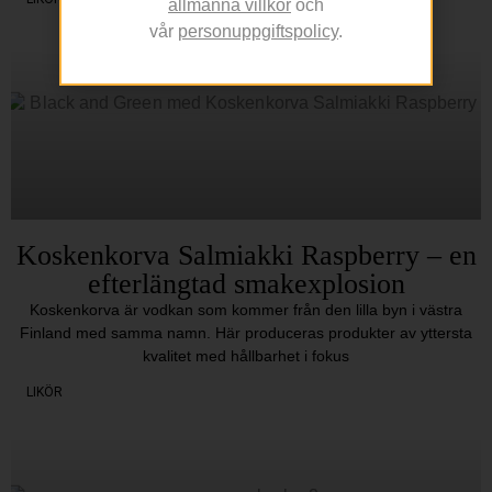
allmänna villkor
och
vår
personuppgiftspolicy
.
Koskenkorva Salmiakki Raspberry – en
efterlängtad smakexplosion
Koskenkorva är vodkan som kommer från den lilla byn i västra
Finland med samma namn. Här produceras produkter av yttersta
kvalitet med hållbarhet i fokus
LIKÖR