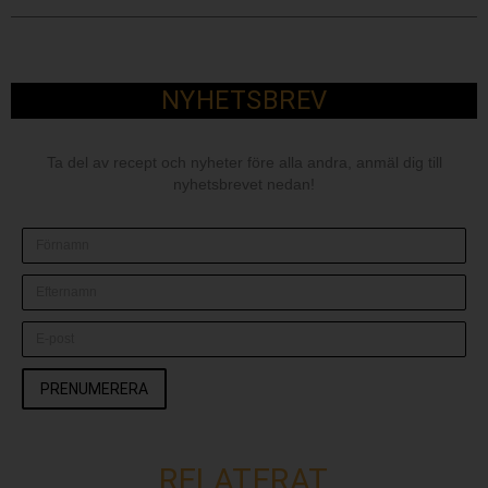
NYHETSBREV
Ta del av recept och nyheter före alla andra, anmäl dig till
nyhetsbrevet nedan!
PRENUMERERA
RELATERAT