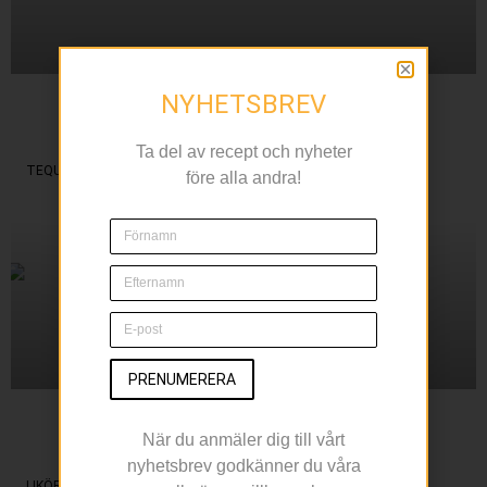
NYHETSBREV
En ny twist
På sommarfavoriten
Ta del av recept och nyheter
TEQUILA
före alla andra!
PRENUMERERA
Sippa på en Margarita
När du anmäler dig till vårt
Under Cinco de Mayo
nyhetsbrev godkänner du våra
LIKÖR