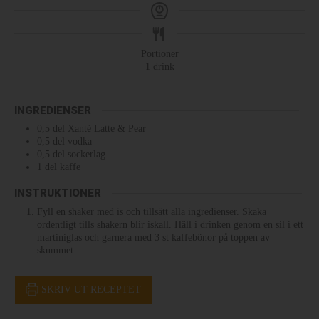
Portioner
1
drink
INGREDIENSER
0,5
del
Xanté Latte & Pear
0,5
del
vodka
0,5
del
sockerlag
1
del
kaffe
INSTRUKTIONER
Fyll en shaker med is och tillsätt alla ingredienser. Skaka
ordentligt tills shakern blir iskall. Häll i drinken genom en sil i ett
martiniglas och garnera med 3 st kaffebönor på toppen av
skummet.
SKRIV UT RECEPTET