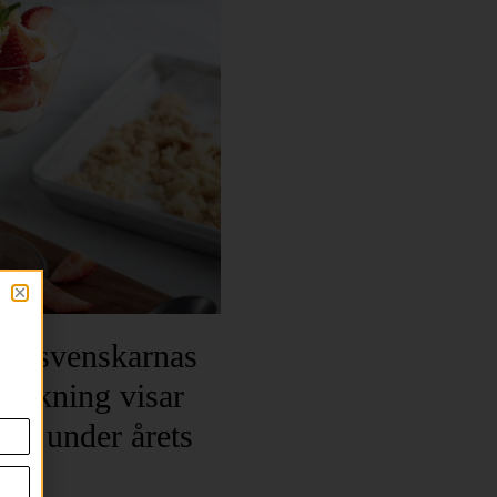
par svenskarnas
sökning visar
est under årets
der