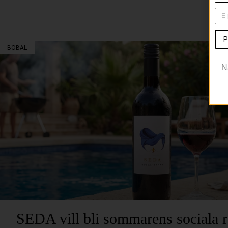
P
BOBAL
N
SEDA vill bli sommarens sociala 