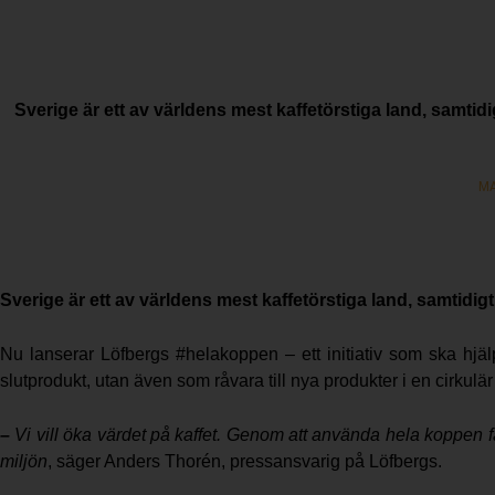
Sverige är ett av världens mest kaffetörstiga land, samtidigt
MA
Sverige är ett av världens mest kaffetörstiga land, samtidigt s
Nu lanserar Löfbergs #helakoppen – ett initiativ som ska hjäl
slutprodukt, utan även som råvara till nya produkter i en cirkulä
–
Vi vill öka värdet på kaffet. Genom att använda hela koppen
miljön
, säger Anders Thorén, pressansvarig på Löfbergs.