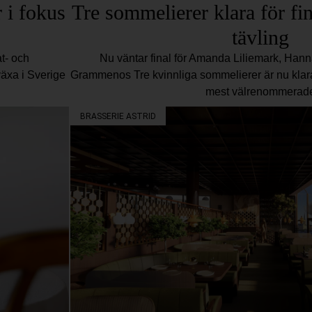
 i fokus
Tre sommelierer klara för fin
tävling
t- och
Nu väntar final för Amanda Liliemark, Han
växa i Sverige
Grammenos Tre kvinnliga sommelierer är nu klara 
mest välrenommerad
BRASSERIE ASTRID