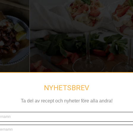
NYHETSBREV
grillad
Grillat och jordgubbar top
Ta del av recept och nyheter före alla andra!
sommarfavoriter Ny under
vilka smaker som lockar m
listán blanco.
n som
varmaste måna