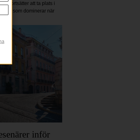
er fortsätter att ta plats i
iterna som dominerar när
r
na
esenärer inför