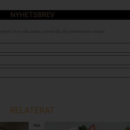
NYHETSBREV
nyheter före alla andra, anmäl dig till nyhetsbrevet nedan!
RELATERAT
FIKA