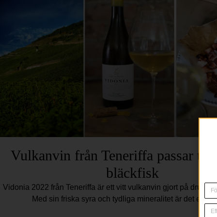
Vulkanvin från Teneriffa passar till 
bläckfisk
Vidonia 2022 från Teneriffa är ett vitt vulkanvin gjort på druvan 
Med sin friska syra och tydliga mineralitet är det ett vi