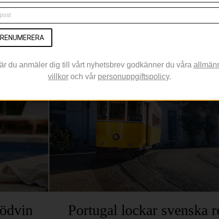
Trots att nya smaker och internationella influens
svenska kök är det de klassiska sommarfavor
svenskarna själva få
RENUMERERA
ALGARVE
är du anmäler dig till vårt nyhetsbrev godkänner du våra
allmän
villkor
och vår
personuppgiftspolicy
.
rödvin
Portugal lockar svenska r