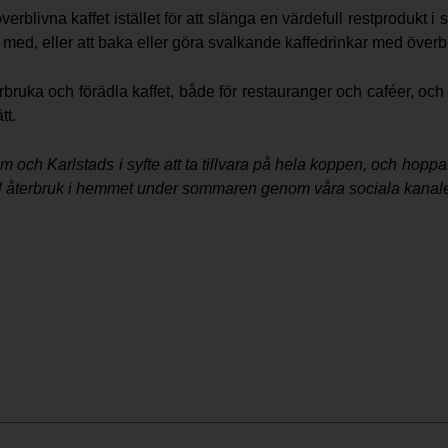
verblivna kaffet istället för att slänga en värdefull restprodukt i
ed, eller att baka eller göra svalkande kaffedrinkar med överbli
terbruka och förädla kaffet, både för restauranger och caféer, o
tt.
 och Karlstads i syfte att ta tillvara på hela koppen, och hoppas 
ra till återbruk i hemmet under sommaren genom våra sociala kanal