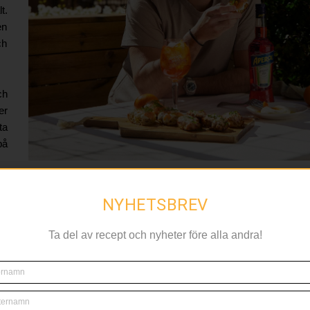
t.
en
ch
ch
er
ta
på
 svenska konsumenter, särskilt under sommarsäsongen då lättare s
NYHETSBREV
Ta del av recept och nyheter före alla andra!
där dryck och tilltugg går hand i hand. Med det här samarbetet vill vi i
n eller i köket, säger Jonas Gustafsson, Brand Manager Campari Sver
ka flaskan. Det nya uttrycket är mer avskalat med räfflat glas och 