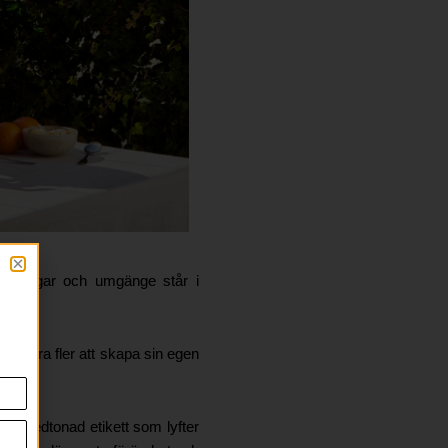
erveringar och umgänge står i
nspirera fler att skapa sin egen
ige.
en nedtonad etikett som lyfter