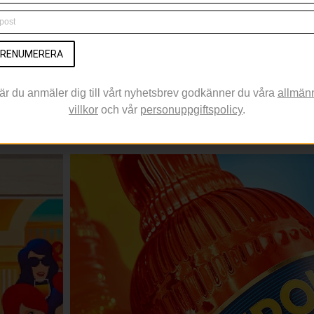
da finns dessutom en enkel guide till hur drinken blandas. Själva rec
m en gemensam upplevelse där servering, känsla och socialt samman
RENUMERERA
är du anmäler dig till vårt nyhetsbrev godkänner du våra
allmän
ter att arbeta mer med pairing, mindre serveringskoncept och sä
villkor
och vår
personuppgiftspolicy
.
 enklare sätt att skapa restaurangkänsla hemma utan att det behöv