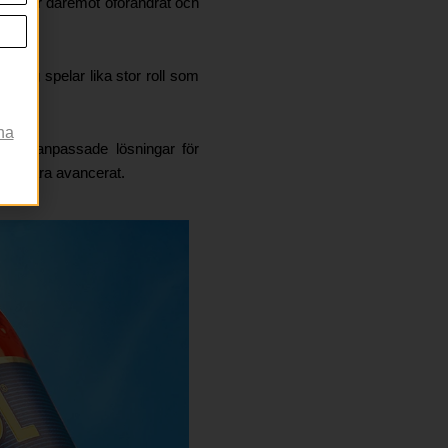
eptet är däremot oförändrat och
hang spelar lika stor roll som
na
songsanpassade lösningar för
er vara avancerat.