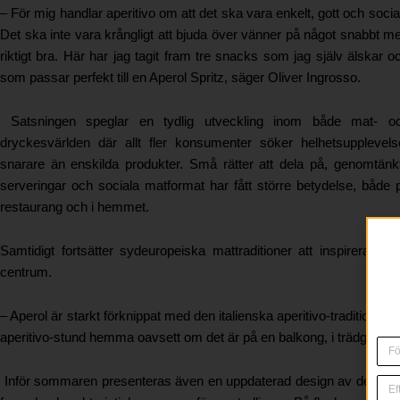
– För mig handlar aperitivo om att det ska vara enkelt, gott och social
Det ska inte vara krångligt att bjuda över vänner på något snabbt m
riktigt bra. Här har jag tagit fram tre snacks som jag själv älskar o
som passar perfekt till en Aperol Spritz, säger Oliver Ingrosso.
Satsningen speglar en tydlig utveckling inom både mat- o
dryckesvärlden där allt fler konsumenter söker helhetsupplevels
snarare än enskilda produkter. Små rätter att dela på, genomtänk
serveringar och sociala matformat har fått större betydelse, både 
restaurang och i hemmet.
Samtidigt fortsätter sydeuropeiska mattraditioner att inspirera
centrum.
– Aperol är starkt förknippat med den italienska aperitivo-traditionen, 
aperitivo-stund hemma oavsett om det är på en balkong, i trädgårde
Inför sommaren presenteras även en uppdaterad design av den ikonis