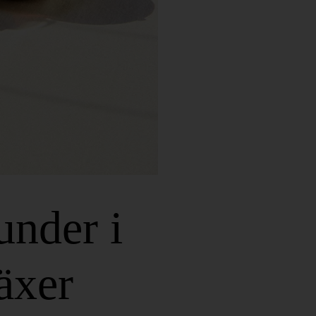
under i
äxer