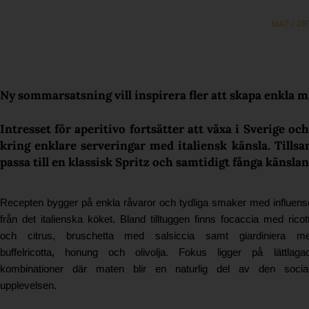
MAT / D
Ny sommarsatsning vill inspirera fler att skapa enkla
Intresset för aperitivo fortsätter att växa i Sverige o
kring enklare serveringar med italiensk känsla. Till
passa till en klassisk Spritz och samtidigt fånga käns
Recepten bygger på enkla råvaror och tydliga smaker med influens
från det italienska köket. Bland tilltuggen finns focaccia med ricot
och citrus, bruschetta med salsiccia samt giardiniera m
buffelricotta, honung och olivolja. Fokus ligger på lättlaga
kombinationer där maten blir en naturlig del av den socia
upplevelsen.