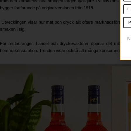
fram den karakteristiska orangea färgen tydligare. På flaskans baksi
bygger fortfarande på originalversionen från 1919.
Utvecklingen visar hur mat och dryck allt oftare marknadsförs so
P
smaken i sig.
N
För restauranger, handel och dryckesaktörer öppnar det möjlighe
hemmakonsumtion. Trenden visar också att många konsumenter söker