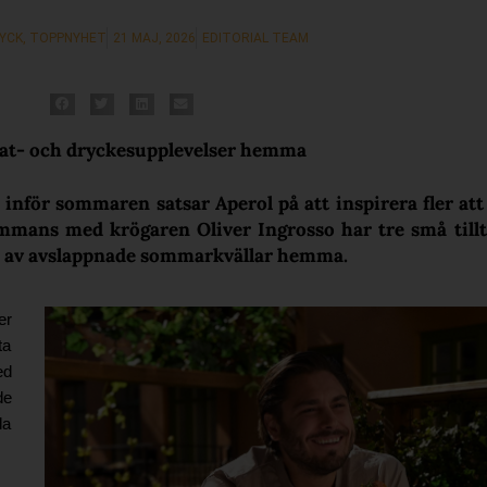
RYCK
,
TOPPNYHET
21 MAJ, 2026
EDITORIAL TEAM
 mat- och dryckesupplevelser hemma
ch inför sommaren satsar Aperol på att inspirera fler at
sammans med krögaren Oliver Ingrosso har tre små till
lan av avslappnade sommarkvällar hemma.
er
ta
ed
de
la