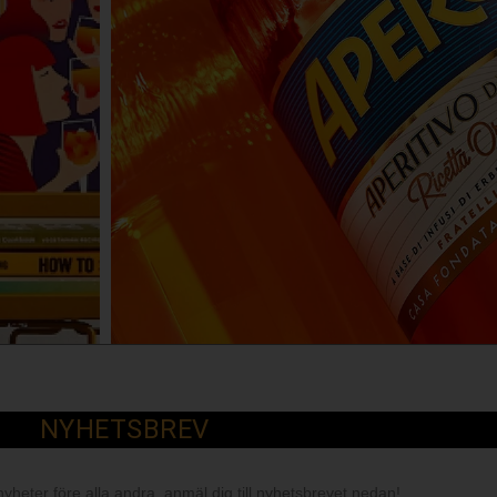
NYHETSBREV
nyheter före alla andra, anmäl dig till nyhetsbrevet nedan!