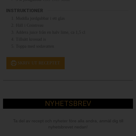
INSTRUKTIONER
Muddla jordgubbar i ett glas
Häll i Cointreau
Addera juice från en halv lime, ca 1,5 cl
Tillsätt krossad is
Toppa med sodavatten
SKRIV UT RECEPTET
NYHETSBREV
Ta del av recept och nyheter före alla andra, anmäl dig till
nyhetsbrevet nedan!