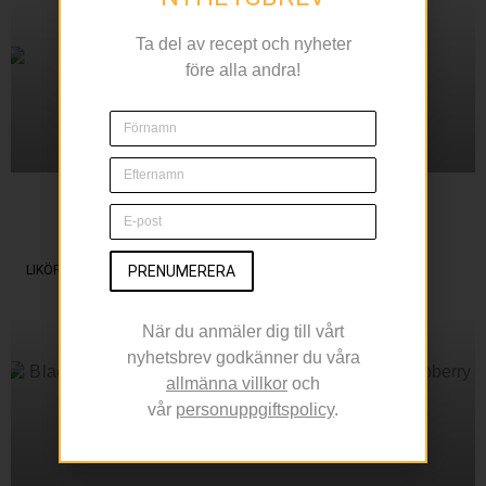
Ta del av recept och nyheter
före alla andra!
Sippa på en Margarita
Under Cinco de Mayo
PRENUMERERA
LIKÖR
När du anmäler dig till vårt
nyhetsbrev godkänner du våra
allmänna villkor
och
vår
personuppgiftspolicy
.