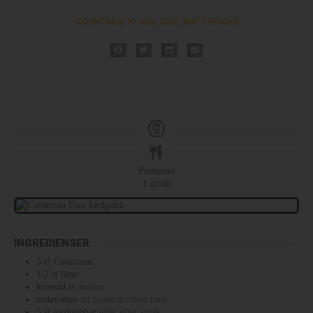
COCKTAILS
10 JULI, 2020
MATTRENDER
Portioner
1
drink
INGREDIENSER
5
cl
Cointreau
1/2
st
lime
krossad is
massor
sodavatten
att toppa drinken med
5
st
jordgubbar
eller efter smak