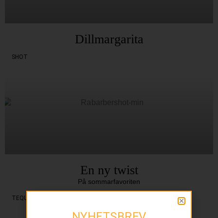
Dillmargarita
SHOT
En ny twist
På sommarfavoriten
TEQUILA
NYHETSBREV