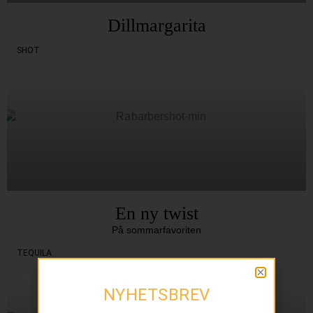
Dillmargarita
SHOT
En ny twist
På sommarfavoriten
TEQUILA
NYHETSBREV