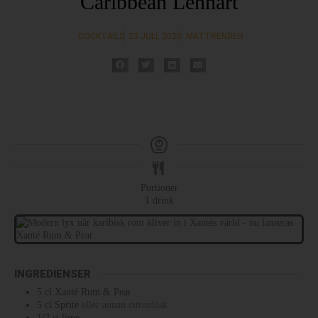
Caribbean Lennart
COCKTAILS
23 JULI, 2020
MATTRENDER
Portioner
1
drink
INGREDIENSER
5
cl
Xanté Rum & Pear
5
cl
Sprite
eller annan citronläsk
1/2
st
lime