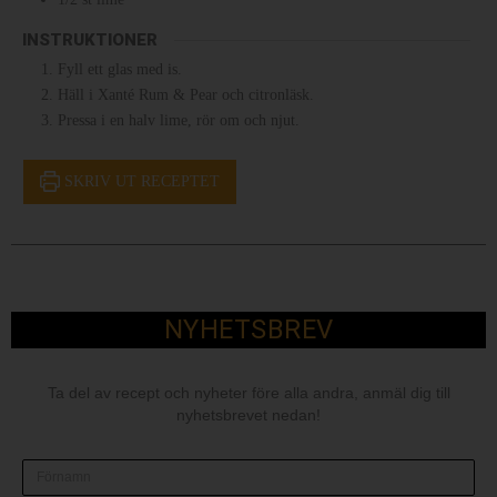
INSTRUKTIONER
Fyll ett glas med is.
Häll i Xanté Rum & Pear och citronläsk.
Pressa i en halv lime, rör om och njut.
SKRIV UT RECEPTET
NYHETSBREV
Ta del av recept och nyheter före alla andra, anmäl dig till
nyhetsbrevet nedan!