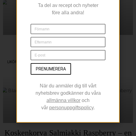
Ta del av recept och nyheter
före alla andra!
Sippa på en Margarita
Under Cinco de Mayo
LIKÖR
PRENUMERERA
När du anmäler dig till vårt
nyhetsbrev godkänner du våra
allmänna villkor
och
vår
personuppgiftspolicy
.
Koskenkorva Salmiakki Raspberry – en