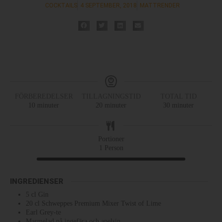
COCKTAILS
4 SEPTEMBER, 2018
MATTRENDER
FÖRBEREDELSER
TILLAGNINGSTID
TOTAL TID
10
minuter
20
minuter
30
minuter
Portioner
1
Person
INGREDIENSER
5
cl
Gin
20
cl
Schweppes Premium Mixer Twist of Lime
Earl Grey-te
Marmelad på ingefära och apelsin