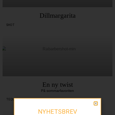
Dillmargarita
SHOT
En ny twist
På sommarfavoriten
TEQUILA
NYHETSBREV