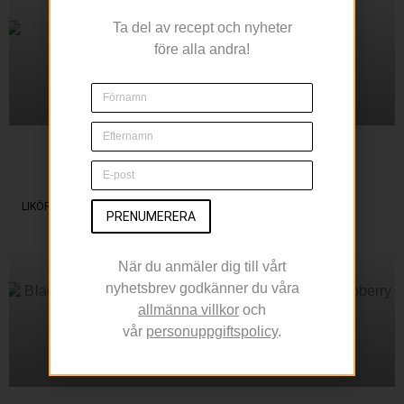
Ta del av recept och nyheter
före alla andra!
Sippa på en Margarita
Under Cinco de Mayo
LIKÖR
PRENUMERERA
När du anmäler dig till vårt
nyhetsbrev godkänner du våra
allmänna villkor
och
vår
personuppgiftspolicy
.