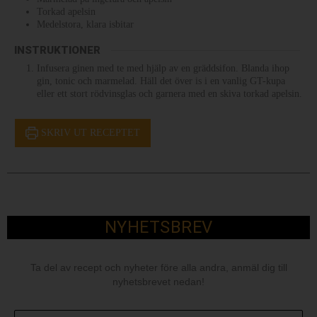
Torkad apelsin
Medelstora, klara isbitar
INSTRUKTIONER
Infusera ginen med te med hjälp av en gräddsifon. Blanda ihop
gin, tonic och marmelad. Häll det över is i en vanlig GT-kupa
eller ett stort rödvinsglas och garnera med en skiva torkad apelsin.
SKRIV UT RECEPTET
NYHETSBREV
Ta del av recept och nyheter före alla andra, anmäl dig till
nyhetsbrevet nedan!