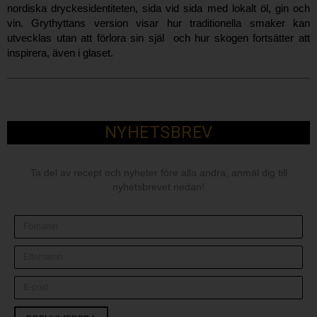
nordiska dryckesidentiteten, sida vid sida med lokalt öl, gin och
vin. Grythyttans version visar hur traditionella smaker kan
utvecklas utan att förlora sin själ och hur skogen fortsätter att
inspirera, även i glaset.
NYHETSBREV
Ta del av recept och nyheter före alla andra, anmäl dig till
nyhetsbrevet nedan!