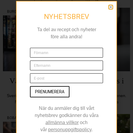
dominerar när svenskarna själva får
BURGERTREND
NYHETSBREV
Ta del av recept och nyheter
före alla andra!
Världens 18 bästa burgare serveras i
Stockholm
PRENUMERERA
Sverige tar allt större plats på den internationella burgerscenen.
När den nya rankingen World’s 101 Best Burger Places
presenterades hamnade AG i Stockholm på plats
När du anmäler dig till vårt
nyhetsbrev godkänner du våra
BOBAL
allmänna villkor
och
vår
personuppgiftspolicy
.