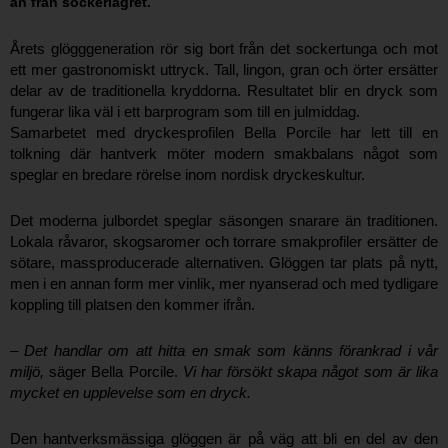
än från sockerlagret.
Årets glögggeneration rör sig bort från det sockertunga och mot
ett mer gastronomiskt uttryck. Tall, lingon, gran och örter ersätter
delar av de traditionella kryddorna. Resultatet blir en dryck som
fungerar lika väl i ett barprogram som till en julmiddag.
Samarbetet med dryckesprofilen Bella Porcile har lett till en
tolkning där hantverk möter modern smakbalans något som
speglar en bredare rörelse inom nordisk dryckeskultur.
Det moderna julbordet speglar säsongen snarare än traditionen.
Lokala råvaror, skogsaromer och torrare smakprofiler ersätter de
sötare, massproducerade alternativen. Glöggen tar plats på nytt,
men i en annan form mer vinlik, mer nyanserad och med tydligare
koppling till platsen den kommer ifrån.
–
Det handlar om att hitta en smak som känns förankrad i vår
miljö,
säger Bella Porcile.
Vi har försökt skapa något som är lika
mycket en upplevelse som en dryck.
Den hantverksmässiga glöggen är på väg att bli en del av den