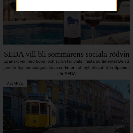
SEDA vill bli sommarens sociala rödvin
Spanskt vin med bobal och syrah tar plats i fasta sortimentet Den 1
juni får Systembolagets fasta sortiment ett nytt tillskott från Spanien
när SEDA
ALGARVE