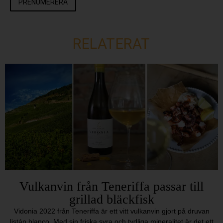
PRENUMERERA
RELATERAT
Vulkanvin från Teneriffa passar till
grillad bläckfisk
Vidonia 2022 från Teneriffa är ett vitt vulkanvin gjort på druvan
listán blanco. Med sin friska syra och tydliga mineralitet är det ett