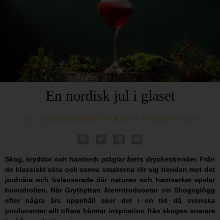
En nordisk jul i glaset
MAT / DRYCK
,
TOPPNYHET
20 OKTOBER, 2025
MATTRENDER
Skog, kryddor och hantverk präglar årets dryckestrender. Från
de klassiskt söta och varma smakerna rör sig trenden mot det
jordnära och balanserade där naturen och hantverket spelar
huvudrollen. När Grythyttan återintroducerar sin Skogsglögg
efter några års uppehåll sker det i en tid då svenska
producenter allt oftare hämtar inspiration från skogen snarare