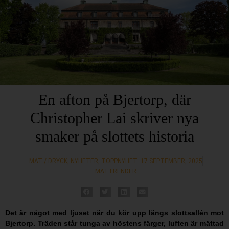
En afton på Bjertorp, där
Christopher Lai skriver nya
smaker på slottets historia
MAT / DRYCK
,
NYHETER
,
TOPPNYHET
17 SEPTEMBER, 2025
MATTRENDER
Det är något med ljuset när du kör upp längs slottsallén mot
Bjertorp. Träden står tunga av höstens färger, luften är mättad