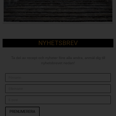
NYHETSBREV
Ta del av recept och nyheter före alla andra, anmäl dig till
nyhetsbrevet nedan!
PRENUMERERA