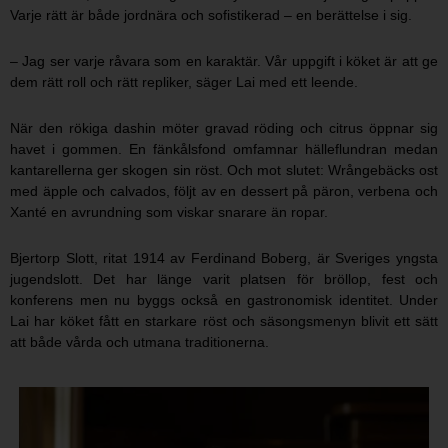
Varje rätt är både jordnära och sofistikerad – en berättelse i sig.
– Jag ser varje råvara som en karaktär. Vår uppgift i köket är att ge
dem rätt roll och rätt repliker, säger Lai med ett leende.
När den rökiga dashin möter gravad röding och citrus öppnar sig
havet i gommen. En fänkålsfond omfamnar hälleflundran medan
kantarellerna ger skogen sin röst. Och mot slutet: Wrångebäcks ost
med äpple och calvados, följt av en dessert på päron, verbena och
Xanté en avrundning som viskar snarare än ropar.
Bjertorp Slott, ritat 1914 av Ferdinand Boberg, är Sveriges yngsta
jugendslott. Det har länge varit platsen för bröllop, fest och
konferens men nu byggs också en gastronomisk identitet. Under
Lai har köket fått en starkare röst och säsongsmenyn blivit ett sätt
att både vårda och utmana traditionerna.