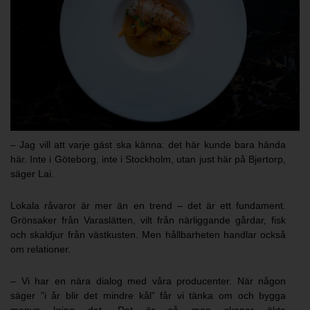
– Jag vill att varje gäst ska känna: det här kunde bara hända
här. Inte i Göteborg, inte i Stockholm, utan just här på Bjertorp,
säger Lai.
Lokala råvaror är mer än en trend – det är ett fundament.
Grönsaker från Varaslätten, vilt från närliggande gårdar, fisk
och skaldjur från västkusten. Men hållbarheten handlar också
om relationer.
– Vi har en nära dialog med våra producenter. När någon
säger ”i år blir det mindre kål” får vi tänka om och bygga