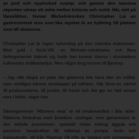
av jord och nyplockad svamp, och genom den massiva
ekporten väntar ett möte mellan historia och nutid. Här, mitt på
Varaslätten, formar Michelinkocken Christopher Lai en
gastronomisk resa som lika mycket är en hyllning till platsen
som till råvarorna.
Christopher Lai är ingen nykomling på den svenska matscenen.
Med guld i Kock-VM, en Michelin-utmärkelse och flera
tävlingsmeriter bakom sig hade han kunnat stanna i storstadens
kulinariska strålkastarljus. Men något drog honom till Bjertorp.
– Jag ville skapa en plats där gästerna inte bara äter en måltid,
utan verkligen känner landskapet på tallriken. Här finns en närhet
till producenterna, till jorden, till havet och det ger en helt annan
nerv i köket, säger han.
Säsongsmenyn ”Aftonens resa” är ett smakmanifest i åtta rätter.
Rätterna förändras med årstidens växlingar, men gemensamt är
den lekfulla precisionen: spetskål möter krämig äggula och
pecorino; havskräftan får sällskap av pumpa, lardo och
katsoubushi, vilt från Magnus Vilt lyfts av kastanj och grönpeppar.