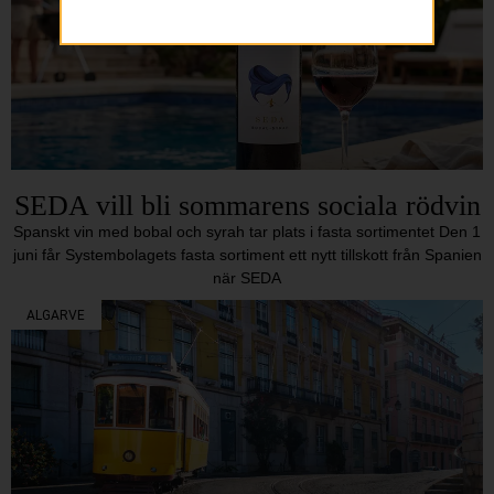
SEDA vill bli sommarens sociala rödvin
Spanskt vin med bobal och syrah tar plats i fasta sortimentet Den 1
juni får Systembolagets fasta sortiment ett nytt tillskott från Spanien
när SEDA
ALGARVE