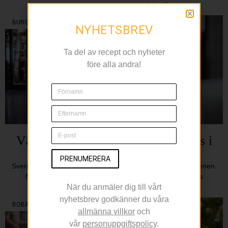
dominerar när svenskarna själva får
BURGERTREND
NYHETSBREV
Ta del av recept och nyheter
före alla andra!
Världens 18 bästa burgare serveras i
Stockholm
PRENUMERERA
Sverige tar allt större plats på den internationella burgerscenen.
När den nya rankingen World’s 101 Best Burger Places
När du anmäler dig till vårt
presenterades hamnade AG i Stockholm på plats
nyhetsbrev godkänner du våra
BOBAL
allmänna villkor
och
vår
personuppgiftspolicy
.