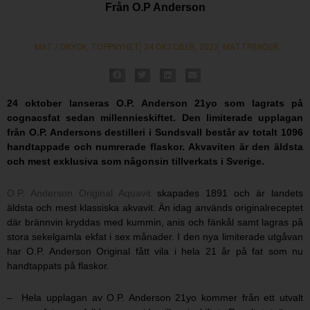
Från O.P Anderson
MAT / DRYCK
,
TOPPNYHET
24 OKTOBER, 2022
MATTRENDER
24 oktober lanseras O.P. Anderson 21yo som lagrats på
cognacsfat sedan millennieskiftet. Den limiterade upplagan
från O.P. Andersons destilleri i Sundsvall består av totalt 1096
handtappade och numrerade flaskor. Akvaviten är den äldsta
och mest exklusiva som någonsin tillverkats i Sverige.
O.P. Anderson Original Aquavit
skapades 1891 och är landets
äldsta och mest klassiska akvavit. Än idag används originalreceptet
där brännvin kryddas med kummin, anis och fänkål samt lagras på
stora sekelgamla ekfat i sex månader. I den nya limiterade utgåvan
har O.P. Anderson Original fått vila i hela 21 år på fat som nu
handtappats på flaskor.
– Hela upplagan av O.P. Anderson 21yo kommer från ett utvalt