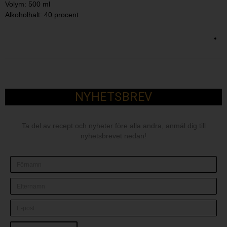
Volym: 500 ml
Alkoholhalt: 40 procent
NYHETSBREV
Ta del av recept och nyheter före alla andra, anmäl dig till
nyhetsbrevet nedan!