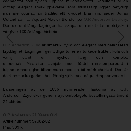
cognacsfat som fylldes upp vid millennieskiftet. Resultatet är en
otroligt elegant smakupplevelse som stilmässigt ligger betydligt
närmare cognac än traditionellt kryddat brännvin, säger Jonas
Odland som är Aquavit Master Blender på
O.P. Anderson Distillery
.
Den extremt långa lagringen har skapat en raritet utan motstycke i
vår över 130 år långa historia.
O.P. Anderson 21yo
är smakrik, fyllig och elegant med balanserad
kryddighet. Lagringen ger tydliga toner av torkade frukter, kola och
vanilj samt en mycket lång och komplex
eftersmak. Akvaviten avnjuts med fördel rumstempererad i
tulpanformade glas tillsammans med en bit mörk choklad. Den är
dock som allra godast helt för sig själv med några droppar vatten i.
Lanseringen av de 1096 numrerade flaskorna av O.P.
Anderson 21yo sker genom Systembolagets beställningssortiment
24 oktober.
O.P. Anderson 21 Years Old
Artikelnummer: 57982-02
Pris: 999 kr