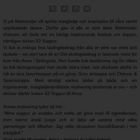
Vi på Mattrender vill sprida matglädje och inspiration till våra varmt
uppskattade läsare. Därför gav vi alla er som läser Mattrender
chansen att tävla om en härligt inspirerande kokbok om soppor,
nämligen boken 52 Soppor.
Vi fick in många fina tävlingsbidrag från alla er som var med och
tävlade – ett stort tack till er! Det tävlingsbidrag vi fastnade mest för
kom från Anna i Strängnäs. Hon kunde inte bestämma sig för vilken
av två tävlingssoppor hon skulle bidra med, och skickade därför in
två av sina favoritsoppor på en gång: Grön ärtsoppa och Chèvre- &
Sparrissoppa. Med otroligt vackra bilder på båda och en
inspirerande, matglädjespridande motivering bestämde vi oss – och
skickar därför boken 52 Soppor till Anna.
Annas motivering lyder så här:
”Mina soppor är snabba och enkla att göra med få ingredienser,
men känns ändå lyxiga och är lätta att variera med olika
garneringar och tillbehör. Jag odlar dessutom huvudråvaran i min
trädgård.”
Stort grattis till vinsten, Anna – hoppas du gillar boken!