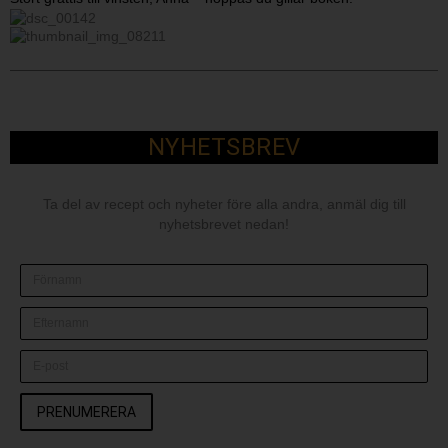
NYHETSBREV
Ta del av recept och nyheter före alla andra, anmäl dig till
nyhetsbrevet nedan!
PRENUMERERA