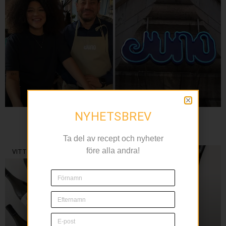
NYHETSBREV
JUNO
– Medelhavspuls och genuin värme på Kungsholmen
Ta del av recept och nyheter
före alla andra!
VITT VIN