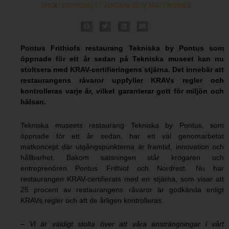
UNCATEGORIZED
17 JANUARI, 2019
MATTRENDER
Pontus Frithiofs restaurang Tekniska by Pontus som
öppnade för ett år sedan på Tekniska museet kan nu
stoltsera med KRAV-certifieringens stjärna. Det innebär att
restaurangens råvaror uppfyller KRAVs regler och
kontrolleras varje år, vilket garanterar gott för miljön och
hälsan.
Tekniska museets restaurang Tekniska by Pontus, som
öppnade för ett år sedan, har ett väl genomarbetat
matkoncept där utgångspunkterna är framtid, innovation och
hållbarhet. Bakom satsningen står krögaren och
entreprenören Pontus Frithiof och Nordrest. Nu har
restaurangen KRAV-certifierats med en stjärna, som visar att
25 procent av restaurangens råvaror är godkända enligt
KRAVs regler och att de årligen kontrolleras.
– Vi är väldigt stolta över att våra ansträngningar i vårt