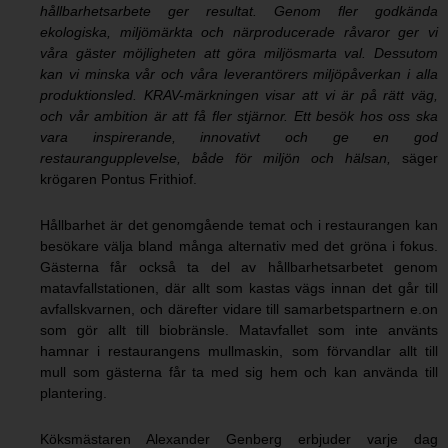
hållbarhetsarbete ger resultat. Genom fler godkända
ekologiska, miljömärkta och närproducerade råvaror ger vi
våra gäster möjligheten att göra miljösmarta val. Dessutom
kan vi minska vår och våra leverantörers miljöpåverkan i alla
produktionsled. KRAV-märkningen visar att vi är på rätt väg,
och vår ambition är att få fler stjärnor. Ett besök hos oss ska
vara inspirerande, innovativt och ge en god
restaurangupplevelse, både för miljön och hälsan,
säger
krögaren Pontus Frithiof.
Hållbarhet är det genomgående temat och i restaurangen kan
besökare välja bland många alternativ med det gröna i fokus.
Gästerna får också ta del av hållbarhetsarbetet genom
matavfallstationen, där allt som kastas vägs innan det går till
avfallskvarnen, och därefter vidare till samarbetspartnern e.on
som gör allt till biobränsle. Matavfallet som inte använts
hamnar i restaurangens mullmaskin, som förvandlar allt till
mull som gästerna får ta med sig hem och kan använda till
plantering.
Köksmästaren Alexander Genberg erbjuder varje dag