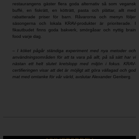
restaurangens gäster flera goda alternativ så som vegansk
buffé, en fiskrätt, en kötträtt, pasta och plättar, allt med
rabatterade priser för barn. Råvarorna och menyn följer
säsongerna och lokala KRAV-produkter är prioriterade. I
fikautbudet finns goda bakverk, smörgåsar och nyttig brain
food varje dag.
–
I köket pågår ständiga experiment med nya metoder och
användningsområden för att ta vara på allt, på så sätt har vi
nästan ett helt slutet kretslopp med miljön i fokus. KRAV-
certifieringen visar att det är möjligt att göra vällagad och god
mat med omtanke för vår värld
, avslutar Alexander Genberg.