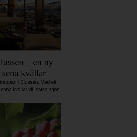
Slussen – en ny
l sena kvällar
rtrappan i Slussen. Med ett
 sena kvällar vill satsningen