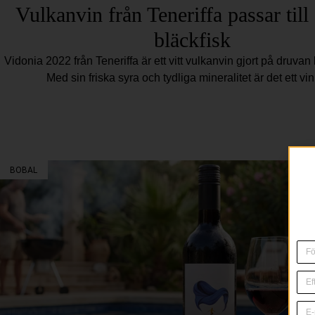
Vulkanvin från Teneriffa passar till 
bläckfisk
Vidonia 2022 från Teneriffa är ett vitt vulkanvin gjort på druvan 
Med sin friska syra och tydliga mineralitet är det ett vi
BOBAL