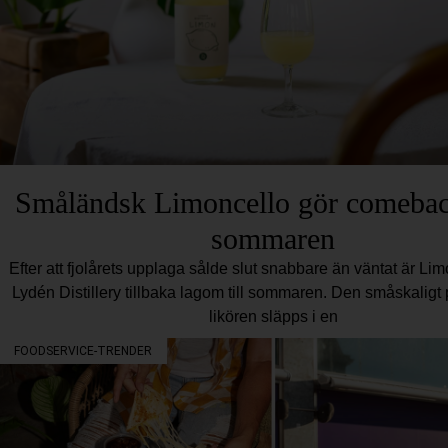
Småländsk Limoncello gör comebac
sommaren
Efter att fjolårets upplaga sålde slut snabbare än väntat är Li
Lydén Distillery tillbaka lagom till sommaren. Den småskalig
likören släpps i en
FOODSERVICE-TRENDER