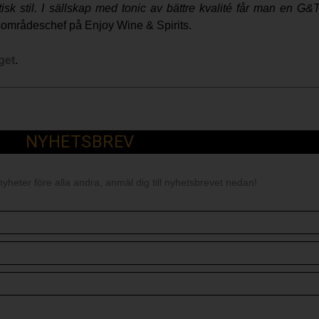
tisk stil. I sällskap med tonic av bättre kvalité får man en 
rsområdeschef på Enjoy Wine & Spirits.
get
.
NYHETSBREV
nyheter före alla andra, anmäl dig till nyhetsbrevet nedan!