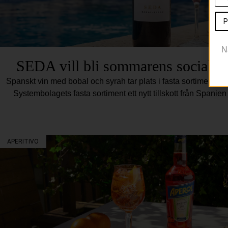
P
N
SEDA vill bli sommarens sociala 
Spanskt vin med bobal och syrah tar plats i fasta sortimentet D
Systembolagets fasta sortiment ett nytt tillskott från Spani
APERITIVO