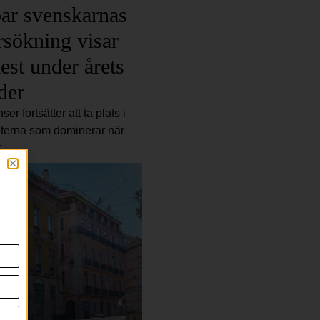
par svenskarnas
sökning visar
est under årets
der
er fortsätter att ta plats i
iterna som dominerar när
r