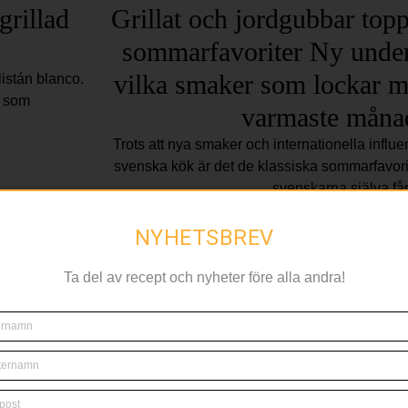
grillad
Grillat och jordgubbar top
sommarfavoriter Ny under
vilka smaker som lockar m
listán blanco.
n som
varmaste måna
Trots att nya smaker och internationella influens
svenska kök är det de klassiska sommarfavor
svenskarna själva få
ALGARVE
NYHETSBREV
Ta del av recept och nyheter före alla andra!