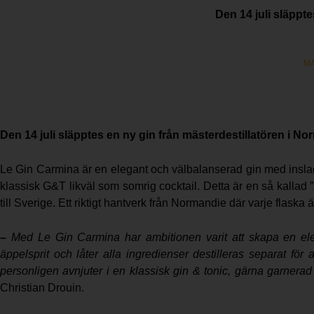
Den 14 juli släppt
MA
Den 14 juli släpptes en ny gin från mästerdestillatören i No
Le Gin Carmina är en elegant och välbalanserad gin med inslag a
klassisk G&T likväl som somrig cocktail. Detta är en så kallad ”
till Sverige. Ett riktigt hantverk från Normandie där varje flaska 
–
Med Le Gin Carmina har ambitionen varit att skapa en ele
äppelsprit och låter alla ingredienser destilleras separat för 
personligen avnjuter i en klassisk gin & tonic, gärna garnera
Christian Drouin.