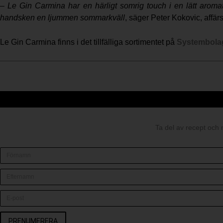
– Le Gin Carmina har en härligt somrig touch i en lätt aroma
handsken en ljummen sommarkväll
, säger Peter Kokovic, affä
Le Gin Carmina finns i det tillfälliga sortimentet på
Systembola
Ta del av recept och 
PRENUMERERA