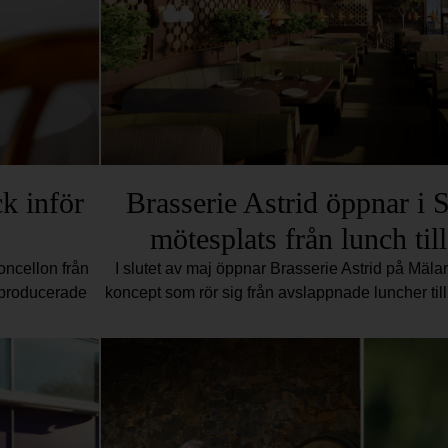
k inför
Brasserie Astrid öppnar i 
mötesplats från lunch til
moncellon från
I slutet av maj öppnar Brasserie Astrid på Mäla
t producerade
koncept som rör sig från avslappnade luncher till