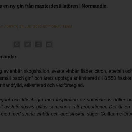
es en ny gin från mästerdestillatören i Normandie.
T / DRYCK
24 JULI, 2020
EDITORIAL TEAM
rmandie.
v enbär, skogshallon, svarta vinbär, fläder, citron, apelsin och
small batch gin” och årets upplaga är limiterad till 8 550 flask
är handfylld, etiketterad och vaxförseglad.
gant och fräsch gin med inspiration av sommarens dofter och
att avslutningsvis giftas samman i rätt proportioner. Det är en
d med med svarta vinbär och apelsinskal
, säger Guillaume Drou