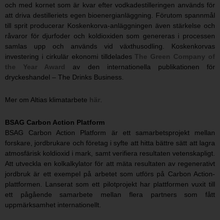
och med kornet som är kvar efter vodkadestilleringen används för
att driva destilleriets egen bioenergianläggning. Förutom spannmål
till sprit producerar Koskenkorva-anläggningen även stärkelse och
råvaror för djurfoder och koldioxiden som genereras i processen
samlas upp och används vid växthusodling. Koskenkorvas
investering i cirkulär ekonomi tilldelades
The Green Company of
the Year Award
av den internationella publikationen för
dryckeshandel – The Drinks Business.
Mer om Altias klimatarbete
här
.
BSAG Carbon Action Platform
BSAG Carbon Action Platform är ett samarbetsprojekt mellan
forskare, jordbrukare och företag i syfte att hitta bättre sätt att lagra
atmosfärisk koldioxid i mark, samt verifiera resultaten vetenskapligt.
Att utveckla en kolkalkylator för att mäta resultaten av regenerativt
jordbruk är ett exempel på arbetet som utförs på Carbon Action-
plattformen. Lanserat som ett pilotprojekt har plattformen vuxit till
ett pågående samarbete mellan flera partners som fått
uppmärksamhet internationellt.