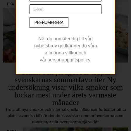
FIKA
PRENUMERERA
När du anmäler dig till vårt
nyhetsbrev godkänner du våra
allmänna villkor
och
vår
personuppgiftspolicy
.
Grillat och jordgubbar toppar
svenskarnas sommarfavoriter Ny
undersökning visar vilka smaker som
lockar mest under årets varmaste
månader
Trots att nya smaker och internationella influenser fortsätter att ta
plats i svenska kök är det de klassiska sommarfavoriterna som
dominerar när svenskarna själva får