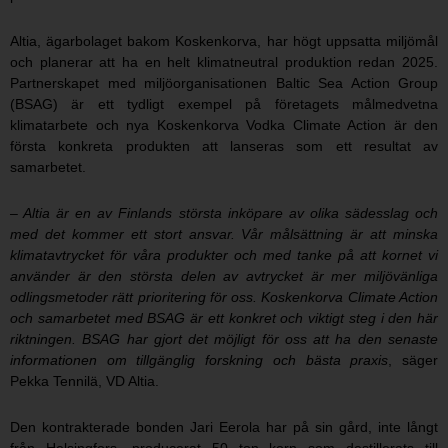
Altia, ägarbolaget bakom Koskenkorva, har högt uppsatta miljömål
och planerar att ha en helt klimatneutral produktion redan 2025.
Partnerskapet med miljöorganisationen Baltic Sea Action Group
(BSAG) är ett tydligt exempel på företagets målmedvetna
klimatarbete och nya Koskenkorva Vodka Climate Action är den
första konkreta produkten att lanseras som ett resultat av
samarbetet.
– Altia är en av Finlands största inköpare av olika sädesslag och
med det kommer ett stort ansvar. Vår målsättning är att minska
klimatavtrycket för våra produkter och med tanke på att kornet vi
använder är den största delen av avtrycket är mer miljövänliga
odlingsmetoder rätt prioritering för oss. Koskenkorva Climate Action
och samarbetet med BSAG är ett konkret och viktigt steg i den här
riktningen. BSAG har gjort det möjligt för oss att ha den senaste
informationen om tillgänglig forskning och bästa praxis
, säger
Pekka Tennilä, VD Altia.
Den kontrakterade bonden Jari Eerola har på sin gård, inte långt