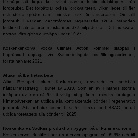
förmåga att lagra kol, vilket sänker koldioxidutsläppen från
jordbruket. Det förbättrar också jordkvaliteten, vilket leder till fler
och större grödor samt minskad risk för landerosion. Om allt
jordbruk i världen genomfördes regenerativt skulle mängden
koldioxid i atmosfären minska med 322 miljarder ton. Det motsvarar
nästan våra globala utsläpp under 10 år.
Koskenkenkorva Vodka Climate Action kommer släppas i
begränsad upplaga via Systembolagets beställningssortiment,
första halvåret 2021.
Altias hållbarhetsarbete
Altia, företaget bakom Koskenkorva, lanserade en ambitiös
hållbarhetsstrategi i slutet av 2019. Som en av Finlands största
inköpare av korn så är ett viktigt steg för att minska företagets
klimatpåverkan att utbilda alla kontrakterade bönder i regenerativt
jordbruk. Altia arbetar sedan flera år tillbaka med BSAG för att
utbilda företagets alla bönder till 2025.
Koskenkorva Vodkas produktion bygger på cirkulär ekonomi
Koskenkorvas destilleri har en återvinningsgrad på 99,9% och till