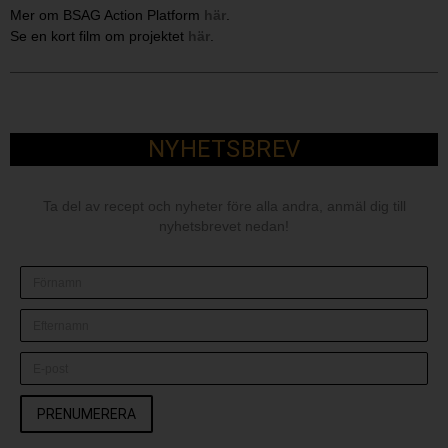
Mer om BSAG Action Platform
här
.
Se en kort film om projektet
här
.
NYHETSBREV
Ta del av recept och nyheter före alla andra, anmäl dig till
nyhetsbrevet nedan!
PRENUMERERA