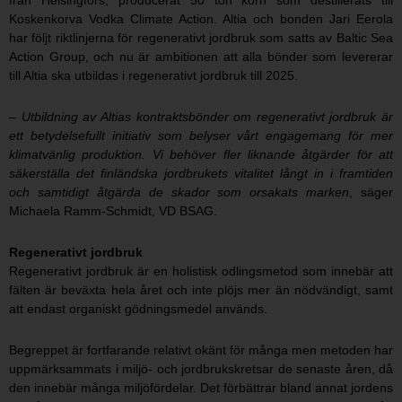
från Helsingfors, producerat 50 ton korn som destillerats till
Koskenkorva Vodka Climate Action. Altia och bonden Jari Eerola
har följt riktlinjerna för regenerativt jordbruk som satts av Baltic Sea
Action Group, och nu är ambitionen att alla bönder som levererar
till Altia ska utbildas i regenerativt jordbruk till 2025.
– Utbildning av Altias kontraktsbönder om regenerativt jordbruk är
ett betydelsefullt initiativ som belyser vårt engagemang för mer
klimatvänlig produktion. Vi behöver fler liknande åtgärder för att
säkerställa det finländska jordbrukets vitalitet långt in i framtiden
och samtidigt åtgärda de skador som orsakats marken
, säger
Michaela Ramm-Schmidt, VD BSAG.
Regenerativt jordbruk
Regenerativt jordbruk är en holistisk odlingsmetod som innebär att
fälten är beväxta hela året och inte plöjs mer än nödvändigt, samt
att endast organiskt gödningsmedel används.
Begreppet är fortfarande relativt okänt för många men metoden har
uppmärksammats i miljö- och jordbrukskretsar de senaste åren, då
den innebär många miljöfördelar. Det förbättrar bland annat jordens