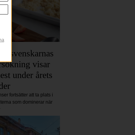
na
par svenskarnas
sökning visar
est under årets
der
er fortsätter att ta plats i
iterna som dominerar när
r