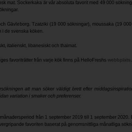
sk mat. Sockerkaka är vår absoluta favorit med 49 000 sökninga
ökningar.
d och Gävleborg. Tzatziki (19 000 sökningar), moussaka (19 00
m i de svenska köken.
t, italienskt, libanesiskt och thaimat.
iges favoriträtter från varje kök finns på HelloFreshs
webbplats
.
ökningen att man söker väldigt brett efter middagsinspiratio
sådan variation i smaker och preferenser.
ånadersperiod från 1 september 2019 till 1 september 2020. Dä
vergripande favoriten baserat på genomsnittliga månatliga sökn