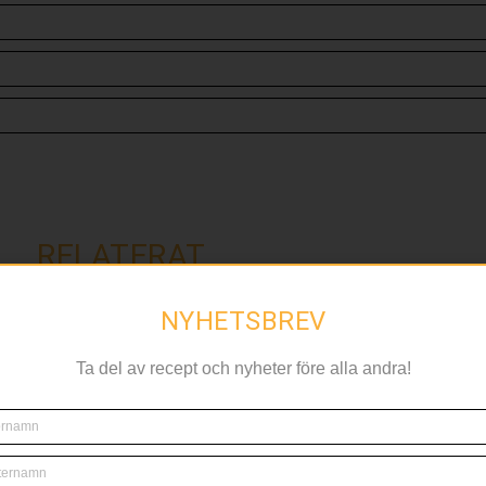
RELATERAT
NYHETSBREV
FIKA
Ta del av recept och nyheter före alla andra!