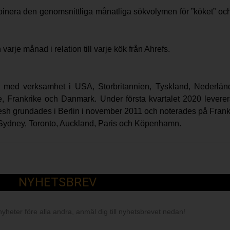
inera den genomsnittliga månatliga sökvolymen för ”köket” och
rje månad i relation till varje kök från Ahrefs.
 med verksamhet i USA, Storbritannien, Tyskland, Nederlän
e, Frankrike och Danmark. Under första kvartalet 2020 lever
Fresh grundades i Berlin i november 2011 och noterades på Fran
 Sydney, Toronto, Auckland, Paris och Köpenhamn.
NYHETSBREV
nyheter före alla andra, anmäl dig till nyhetsbrevet nedan!