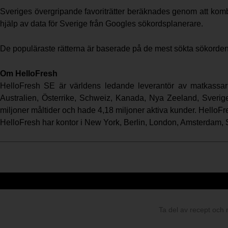
Sveriges övergripande favoriträtter beräknades genom att komb
hjälp av data för Sverige från Googles sökordsplanerare.
De populäraste rätterna är baserade på de mest sökta sökorden va
Om HelloFresh
HelloFresh SE är världens ledande leverantör av matkassar
Australien, Österrike, Schweiz, Kanada, Nya Zeeland, Sverig
miljoner måltider och hade 4,18 miljoner aktiva kunder. Hello
HelloFresh har kontor i New York, Berlin, London, Amsterdam,
Ta del av recept och 