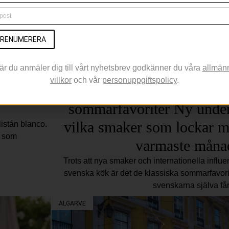
RENUMERERA
är du anmäler dig till vårt nyhetsbrev godkänner du våra
allmän
villkor
och vår
personuppgiftspolicy
.
grillad
Grillat och jordgubbar top
sommarfavoriter Ny under
vilka smaker som lockar m
listán blanco.
n som
varmaste måna
Trots att nya smaker och internationella influens
svenska kök är det de klassiska sommarfavor
svenskarna själva få
ALGARVE