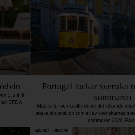
rödvin
Portugal lockar svenska r
sommaren
en 1 juni får
en när SEDA
Mat, kultur och kustliv driver det växande intres
stärka sin position som ett av svenskarnas mest
sommaren 2026. Färs
AMANDA LILIEMARK