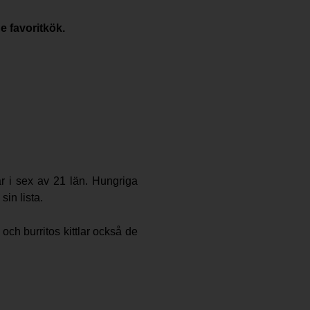
e favoritkök.
 i sex av 21 län. Hungriga
in lista.
ch burritos kittlar också de