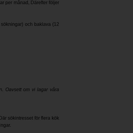
r per månad, Därefter följer
0 sökningar) och baklava (12
n. Oavsett om vi lagar våra
r sökintresset för flera kök
ingar.