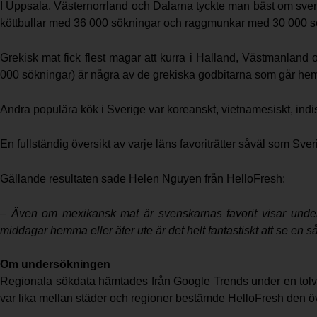
I Uppsala, Västernorrland och Dalarna tyckte man bäst om sven
köttbullar med 36 000 sökningar och raggmunkar med 30 000 s
Grekisk mat fick flest magar att kurra i Halland, Västmanlan
000 sökningar) är några av de grekiska godbitarna som går he
Andra populära kök i Sverige var koreanskt, vietnamesiskt, indisk
En fullständig översikt av varje läns favoriträtter såväl som Sver
Gällande resultaten sade Helen Nguyen från HelloFresh:
– Även om mexikansk mat är svenskarnas favorit visar unders
middagar hemma eller äter ute är det helt fantastiskt att se en 
Om undersökningen
Regionala sökdata hämtades från Google Trends under en tolvm
var lika mellan städer och regioner bestämde HelloFresh den ö