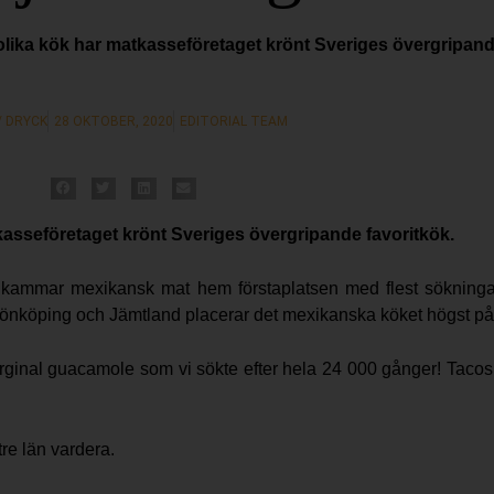
olika kök har matkasseföretaget krönt Sveriges övergripand
/ DRYCK
28 OKTOBER, 2020
EDITORIAL TEAM
kasseföretaget krönt Sveriges övergripande favoritkök.
kammar mexikansk mat hem förstaplatsen med flest sökningar
Jönköping och Jämtland placerar det mexikanska köket högst på s
ginal guacamole som vi sökte efter hela 24 000 gånger! Tacos o
re län vardera.