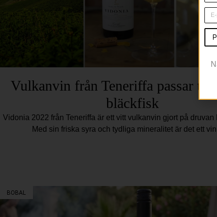
P
N
Vulkanvin från Teneriffa passar till 
bläckfisk
Vidonia 2022 från Teneriffa är ett vitt vulkanvin gjort på druvan 
Med sin friska syra och tydliga mineralitet är det ett vi
BOBAL