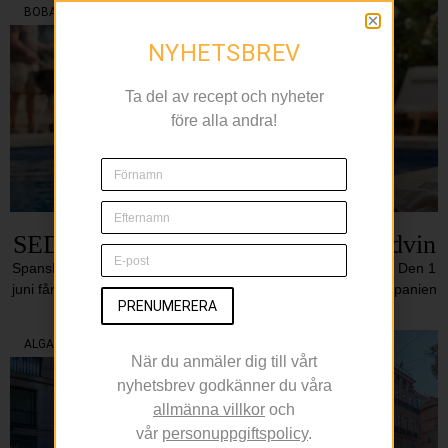
BOBAL
NYHETSBREV
Ta del av recept och nyheter
före alla andra!
SEDA vill bli sommarens sociala rödvin
Spanskt vin med bobal och syrah tar plats i fasta sortimentet Den 1
juni får Systembolagets fasta sortiment ett nytt tillskott från Spanien
PRENUMERERA
när SEDA
ALGARVE
När du anmäler dig till vårt
nyhetsbrev godkänner du våra
allmänna villkor
och
vår
personuppgiftspolicy
.