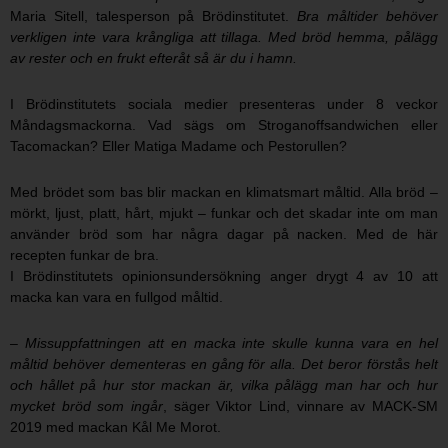
Maria Sitell, talesperson på Brödinstitutet.
Bra måltider behöver
verkligen inte vara krångliga att tillaga. Med bröd hemma, pålägg
av rester och en frukt efteråt så är du i hamn.
I Brödinstitutets sociala medier presenteras under 8 veckor
Måndagsmackorna. Vad sägs om Stroganoffsandwichen eller
Tacomackan? Eller Matiga Madame och Pestorullen?
Med brödet som bas blir mackan en klimatsmart måltid. Alla bröd –
mörkt, ljust, platt, hårt, mjukt – funkar och det skadar inte om man
använder bröd som har några dagar på nacken. Med de här
recepten funkar de bra.
I Brödinstitutets opinionsundersökning anger drygt 4 av 10 att
macka kan vara en fullgod måltid.
– Missuppfattningen att en macka inte skulle kunna vara en hel
måltid behöver dementeras en gång för alla. Det beror förstås helt
och hållet på hur stor mackan är, vilka pålägg man har och hur
mycket bröd som ingår
, säger Viktor Lind, vinnare av MACK-SM
2019 med mackan Kål Me Morot.