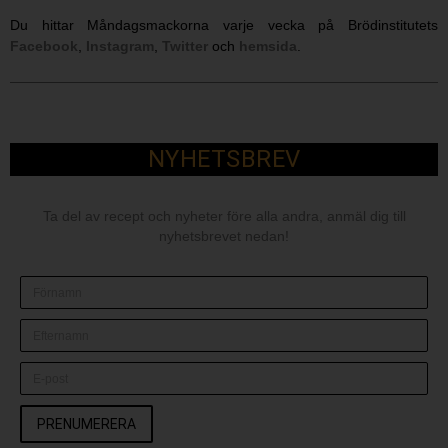
Du hittar Måndagsmackorna varje vecka på Brödinstitutets
Facebook
,
Instagram
,
Twitter
och
hemsida
.
NYHETSBREV
Ta del av recept och nyheter före alla andra, anmäl dig till
nyhetsbrevet nedan!
PRENUMERERA