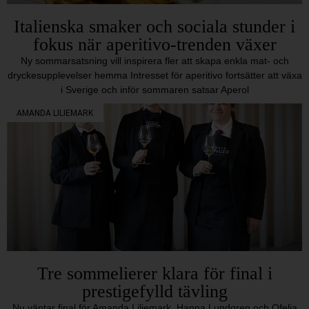
Italienska smaker och sociala stunder i
fokus när aperitivo-trenden växer
Ny sommarsatsning vill inspirera fler att skapa enkla mat- och
dryckesupplevelser hemma Intresset för aperitivo fortsätter att växa
i Sverige och inför sommaren satsar Aperol
AMANDA LILIEMARK
Tre sommelierer klara för final i
prestigefylld tävling
Nu väntar final för Amanda Liliemark, Hanna Lundgren och Ofelia