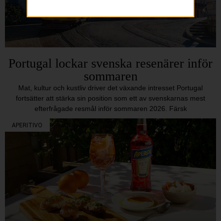
Portugal lockar svenska resenärer inför
sommaren
Mat, kultur och kustliv driver det växande intresset Portugal
fortsätter att stärka sin position som ett av svenskarnas mest
efterfrågade resmål inför sommaren 2026. Färsk
APERITIVO