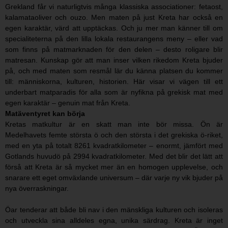
Grekland får vi naturligtvis många klassiska associationer: fetaost,
kalamataoliver och ouzo. Men maten på just Kreta har också en
egen karaktär, värd att upptäckas. Och ju mer man känner till om
specialiteterna på den lilla lokala restaurangens meny – eller vad
som finns på matmarknaden för den delen – desto roligare blir
matresan. Kunskap gör att man inser vilken rikedom Kreta bjuder
på, och med maten som resmål lär du känna platsen du kommer
till: människorna, kulturen, historien. Här visar vi vägen till ett
underbart matparadis för alla som är nyfikna på grekisk mat med
egen karaktär – genuin mat från Kreta.
Matäventyret kan börja
Kretas matkultur är en skatt man inte bör missa. Ön är
Medelhavets femte största ö och den största i det grekiska ö-riket,
med en yta på totalt 8261 kvadratkilometer – enormt, jämfört med
Gotlands huvudö på 2994 kvadratkilometer. Med det blir det lätt att
förså att Kreta är så mycket mer än en homogen upplevelse, och
snarare ett eget omväxlande universum – där varje ny vik bjuder på
nya överraskningar.
Öar tenderar att både bli nav i den mänskliga kulturen och isoleras
och utveckla sina alldeles egna, unika särdrag. Kreta är inget