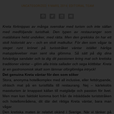
UNCATEGORIZED
9 MARS, 2016
EDITORIAL TEAM
Kreta förknippas av många svenskar med turism och inte sällan
med medföljande turisthak. Den typen av restauranger som
matälskare helst undviker, med rätta. Men den grekiska ön har ett
stolt historiskt arv – och en stolt matkultur. För den som vågar ta
steget runt krönet på turisstråket väntar istället härliga
matupplevelser man sent ska glömma. Så sätt på dig dina
fotvänliga sandaler och ta dig dit passionen kring mat och kretiska
traditioner väntar – glöm alla trista sallader och sega köttbitar. Kreta
är en gastronomisk skatt som lämnar oförglömliga intryck!
Det genuina Kreta väntar för den som söker
Stora, anonyma hotellkomplex med all inclusive, eller fettdrypande,
ofräsch mat på en turistfälla till restaurang. Nej – kärlekslös
massturism är knappast källan till matglädje och passion för livet.
Men man kan faktiskt komma bort från de inbäddade turiststråken
och hotellområdena, dit där det riktiga Kreta väntar, bara man
vågar.
Den kretiska maten är relativt okänd i Sverige. När vi tänker på