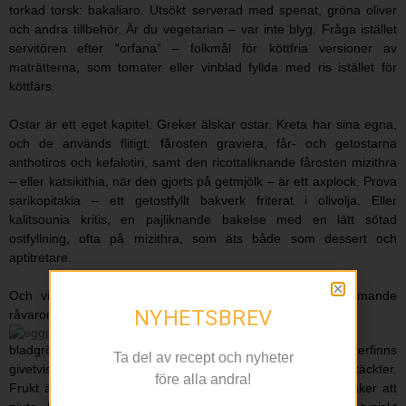
torkad torsk: bakaliaro. Utsökt serverad med spenat, gröna oliver
och andra tillbehör. Är du vegetarian – var inte blyg. Fråga istället
servitören efter “orfana” – folkmål för köttfria versioner av
maträtterna, som tomater eller vinblad fyllda med ris istället för
köttfärs.
Ostar är ett eget kapitel. Greker älskar ostar. Kreta har sina egna,
och de används flitigt: fårosten graviera, får- och getostarna
anthotiros och kefalotiri, samt den ricottaliknande fårosten mizithra
– eller katsikithia, när den gjorts på getmjölk – är ett axplock. Prova
sarikopitakia – ett getostfyllt bakverk friterat i olivolja. Eller
kalitsounia kritis, en pajliknande bakelse med en lätt sötad
ostfyllning, ofta på mizithra, som äts både som dessert och
aptitretare.
Och vid sidan av de härliga varmrätterna, där återkommande
NYHETSBREV
råvaror är ost, zucchini, aubergine, bönor, horta (vild
bladgrönsak), oregano, mynta och oliver (ofta svarta), återfinns
Ta del av recept och nyheter
givetvis just underbara desserter. Här väntar lika ljuvliga upptäckter.
före alla andra!
Frukt är en återkommande favorit, men det finns fler sötsaker att