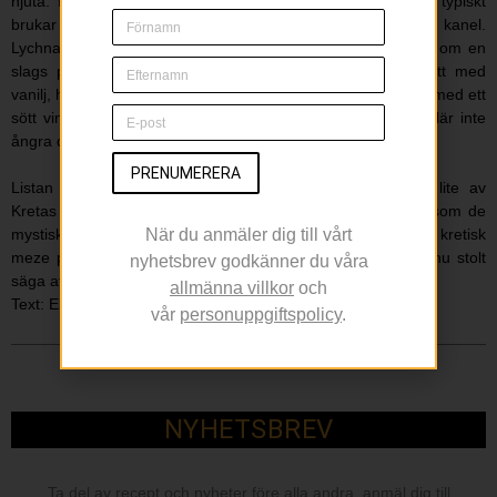
njuta. Loukoumades är en slags friterad liten munk, som typiskt
brukar dränkas i honung och rullas i sesamfrön och kanel.
Lychnarakia är en annan kretansk skapelse som påminner om en
slags piroger med söt fyllning, ofta på myzithra, smaksatt med
vanilj, honung, citronskal och kanel. De serveras inte sällan med ett
sött vin. Slå till, om du har tur att se dem på menyn – du lär inte
ångra dig.
PRENUMERERA
Listan skulle kunna göras oändligt mycket längre. Men lite av
Kretas mat lämnar vi kvar att undersöka för dig – precis som de
mystiska delarna av Kretas historia. Blir du dock serverad en kretisk
När du anmäler dig till vårt
meze på en minosiskt mönstrad keramiktallrik, så kan du nu stolt
nyhetsbrev godkänner du våra
säga att du mycket väl vet varför. Kalí óreksi!
allmänna villkor
och
Text: Ebba Persson
vår
personuppgiftspolicy
.
NYHETSBREV
Ta del av recept och nyheter före alla andra, anmäl dig till