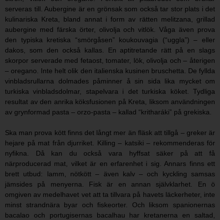
serveras till. Aubergine är en grönsak som också tar stor plats i det
kulinariska Kreta, bland annat i form av rätten melitzana, grillad
aubergine med färska örter, olivolja och vitlök. Våga även prova
den typiska kretiska “smörgåsen” koukouvagia (“uggla”) – eller
dakos, som den också kallas. En aptitretande rätt på en slags
skorpor serverade med fetaost, tomater, lök, olivolja och – återigen
– oregano. Inte helt olik den italienska kusinen bruschetta. De fyllda
vinbladsrullarna dolmades påminner å sin sida lika mycket om
turkiska vinbladsdolmar, stapelvara i det turkiska köket. Tydliga
resultat av den anrika köksfusionen på Kreta, liksom användningen
av grynformad pasta – orzo-pasta – kallad “kritharáki” på grekiska.
Ska man prova kött finns det långt mer än fläsk att tillgå – greker är
hejare på mat från djurriket. Killing – katsiki – rekommenderas för
nyfikna. Då kan du också vara hyffsat säker på att få
närproducerad mat, vilket är en erfarenhet i sig. Annars finns ett
brett utbud: lamm, nötkött – även kalv – och kyckling samsas
jämsides på menyerna. Fisk är en annan självklarhet. En ö
omgiven av medelhavet vet att ta tillvara på havets läckerheter, inte
minst strandnära byar och fiskeorter. Och liksom spanionernas
bacalao och portugisernas bacalhau har kretanerna en saltad,