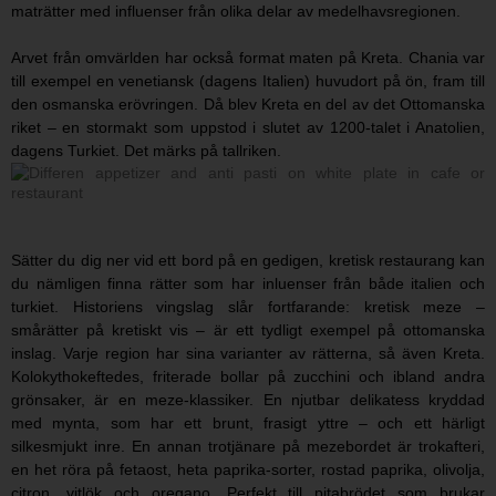
maträtter med influenser från olika delar av medelhavsregionen.
Arvet från omvärlden har också format maten på Kreta. Chania var
till exempel en venetiansk (dagens Italien) huvudort på ön, fram till
den osmanska erövringen. Då blev Kreta en del av det Ottomanska
riket – en stormakt som uppstod i slutet av 1200-talet i Anatolien,
dagens Turkiet. Det märks på tallriken.
Sätter du dig ner vid ett bord på en gedigen, kretisk restaurang kan
du nämligen finna rätter som har inluenser från både italien och
turkiet. Historiens vingslag slår fortfarande: kretisk meze –
smårätter på kretiskt vis – är ett tydligt exempel på ottomanska
inslag. Varje region har sina varianter av rätterna, så även Kreta.
Kolokythokeftedes, friterade bollar på zucchini och ibland andra
grönsaker, är en meze-klassiker. En njutbar delikatess kryddad
med mynta, som har ett brunt, frasigt yttre – och ett härligt
silkesmjukt inre. En annan trotjänare på mezebordet är trokafteri,
en het röra på fetaost, heta paprika-sorter, rostad paprika, olivolja,
citron, vitlök och oregano. Perfekt till pitabrödet som brukar