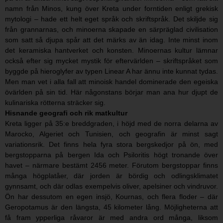
namn från Minos, kung över Kreta under forntiden enligt grekisk
mytologi – hade ett helt eget språk och skriftspråk. Det skiljde sig
från grannarnas, och minoerna skapade en särpräglad civilisation
som satt så djupa spår att det märks av än idag. Inte minst inom
det keramiska hantverket och konsten. Minoernas kultur lämnar
också efter sig mycket mystik för eftervärlden – skriftspråket som
byggde på hieroglyfer av typen Linear A har ännu inte kunnat tydas.
Men man vet i alla fall att minoisk handel dominerade den egeiska
övärlden på sin tid. Här någonstans börjar man ana hur djupt de
kulinariska rötterna sträcker sig.
Hisnande geografi och rik matkultur
Kreta ligger på 35:e breddgraden, i höjd med de norra delarna av
Marocko, Algeriet och Tunisien, och geografin är minst sagt
variationsrik. Det finns hela fyra stora bergskedjor på ön, med
bergstopparna på bergen Ida och Psiloritis högt tronande över
havet – närmare bestämt 2456 meter. Förutom bergstoppar finns
många högplatåer, där jorden är bördig och odlingsklimatet
gynnsamt, och där odlas exempelvis oliver, apelsiner och vindruvor.
Ön har dessutom en egen insjö, Kournas, och flera floder – där
Geropotamus är den längsta, 45 kilometer lång. Möjligheterna att
få fram ypperliga råvaror är med andra ord många, liksom