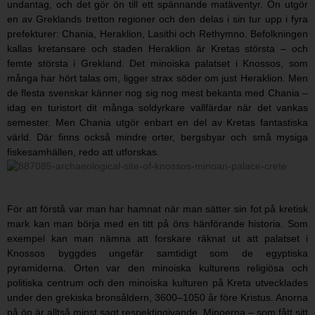
undantag, och det gör ön till ett spännande matäventyr. Ön utgör
en av Greklands tretton regioner och den delas i sin tur upp i fyra
prefekturer: Chania, Heraklion, Lasithi och Rethymno. Befolkningen
kallas kretansare och staden Heraklion är Kretas största – och
femte största i Grekland. Det minoiska palatset i Knossos, som
många har hört talas om, ligger strax söder om just Heraklion. Men
de flesta svenskar känner nog sig nog mest bekanta med Chania –
idag en turistort dit många soldyrkare vallfärdar när det vankas
semester. Men Chania utgör enbart en del av Kretas fantastiska
värld. Där finns också mindre orter, bergsbyar och små mysiga
fiskesamhällen, redo att utforskas.
För att förstå var man har hamnat när man sätter sin fot på kretisk
mark kan man börja med en titt på öns hänförande historia. Som
exempel kan man nämna att forskare räknat ut att palatset i
Knossos byggdes ungefär samtidigt som de egyptiska
pyramiderna. Orten var den minoiska kulturens religiösa och
politiska centrum och den minoiska kulturen på Kreta utvecklades
under den grekiska bronsåldern, 3600–1050 år före Kristus. Anorna
på ön är alltså minst sagt respektingivande. Minoerna – som fått sitt