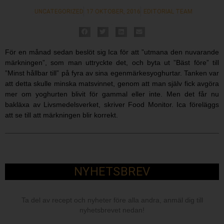
UNCATEGORIZED
17 OKTOBER, 2016
EDITORIAL TEAM
För en månad sedan beslöt sig Ica för att ”utmana den nuvarande
märkningen”, som man uttryckte det, och byta ut ”Bäst före” till
”Minst hållbar till” på fyra av sina egenmärkesyoghurtar. Tanken var
att detta skulle minska matsvinnet, genom att man själv fick avgöra
mer om yoghurten blivit för gammal eller inte. Men det får nu
bakläxa av Livsmedelsverket, skriver Food Monitor. Ica föreläggs
att se till att märkningen blir korrekt.
NYHETSBREV
Ta del av recept och nyheter före alla andra, anmäl dig till
nyhetsbrevet nedan!