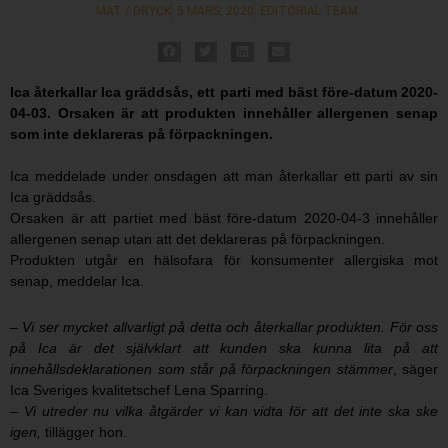
MAT / DRYCK
5 MARS, 2020
EDITORIAL TEAM
Ica återkallar Ica gräddsås, ett parti med bäst före-datum 2020-
04-03. Orsaken är att produkten innehåller allergenen senap
som inte deklareras på förpackningen.
Ica meddelade under onsdagen att man återkallar ett parti av sin
Ica gräddsås.
Orsaken är att partiet med bäst före-datum 2020-04-3 innehåller
allergenen senap utan att det deklareras på förpackningen.
Produkten utgår en hälsofara för konsumenter allergiska mot
senap, meddelar Ica.
– Vi ser mycket allvarligt på detta och återkallar produkten. För oss
på Ica är det självklart att kunden ska kunna lita på att
innehållsdeklarationen som står på förpackningen stämmer
, säger
Ica Sveriges kvalitetschef Lena Sparring.
– Vi utreder nu vilka åtgärder vi kan vidta för att det inte ska ske
igen,
tillägger hon.