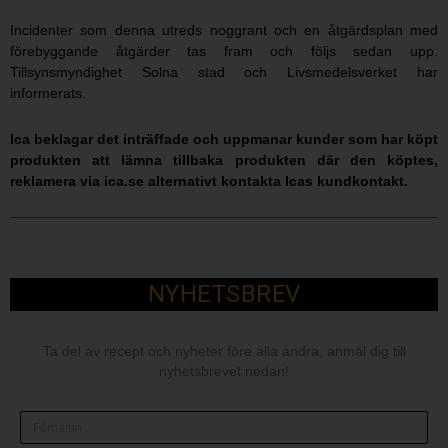
Incidenter som denna utreds noggrant och en åtgärdsplan med
förebyggande åtgärder tas fram och följs sedan upp.
Tillsynsmyndighet Solna stad och Livsmedelsverket har
informerats.
Ica beklagar det inträffade och uppmanar kunder som har köpt
produkten att lämna tillbaka produkten där den köptes,
reklamera via ica.se alternativt kontakta Icas kundkontakt.
NYHETSBREV
Ta del av recept och nyheter före alla andra, anmäl dig till
nyhetsbrevet nedan!