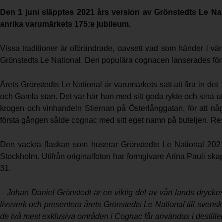
Den 1 juni släpptes 2021 års version av Grönstedts Le Na
anrika varumärkets 175:e jubileum.
Vissa traditioner är oförändrade, oavsett vad som händer i värl
Grönstedts Le National. Den populära cognacen lanserades först
Årets Grönstedts Le National är varumärkets sätt att fira in d
och Gamla stan. Det var här han med sitt goda rykte och sina u
krogen och vinhandeln Stiernan på Österlånggatan, för att n
första gången sålde cognac med sitt eget namn på buteljen. Rest
Den vackra flaskan som huserar Grönstedts Le National 2021
Stockholm. Utifrån originalfoton har formgivare Arina Pauli s
31.
– Johan Daniel Grönstedt är en viktig del av vårt lands dryckes- 
livsverk och presentera årets Grönstedts Le National till sve
de två mest exklusiva områden i Cognac får användas i destille