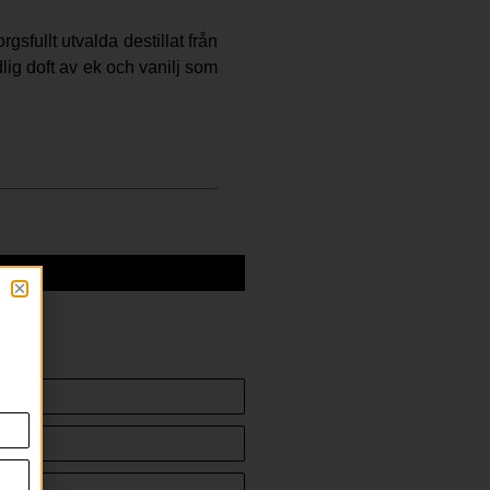
sfullt utvalda destillat från
ig doft av ek och vanilj som