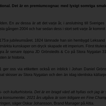
tional. Det är en premiumcognac med lyxigt somriga smake
den. En av dessa är att det varje år, i anslutning till Sverige
a gången 2004 och har sedan dess i stort sett varje år kommit 
et 175:e jubileumsåret. 1824 lämnade han sin hembygd Leksand o
tmärkta kunskaper om dryck skapade ett imperium. Först tituler
ågra år senare öppna JD Grönstedts & Co på Stora Nygatan 31.
en är historia.
 ger oss via etiketten också en inblick i Johan Daniel Grön
kapat skisser av Stora Nygatan och den än idag identiska källa
och kulturhistoria. Det är en bragd värd att hyllas och jag är st
nska konsumenter. 2021 års utgåva är som tidigare en Fine Cham
ringen
, säger Oskar Johansson, Brand Manager på Altia.