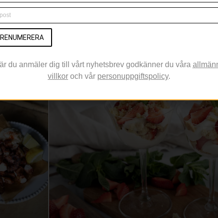
RENUMERERA
RELATERAT
är du anmäler dig till vårt nyhetsbrev godkänner du våra
allmän
villkor
och vår
personuppgiftspolicy
.
FIKA