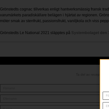
Grönstedts cognac tillverkas enligt hantverksmässig fransk trad
varumärkets paradiskällare belägen i hjärtat av regionen. Grö
möter smak av stenfrukt, passionsfrukt, vaniljkola och viss pepp
Grönstedts Le National 2021 släpptes på
Systembolaget den 1
Ta del av recept och 