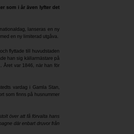
r som i år även lyfter det
s nationaldag, lanseras en ny
med en ny limiterad utgåva.
ch flyttade till huvudstaden
ade han sig källarmästare på
 Året var 1846, när han för
stedts vardag i Gamla Stan,
rport som finns på husnummer
olt över att få förvalta hans
pagne där enbart druvor från