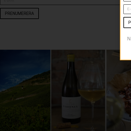
PRENUMERERA
P
N