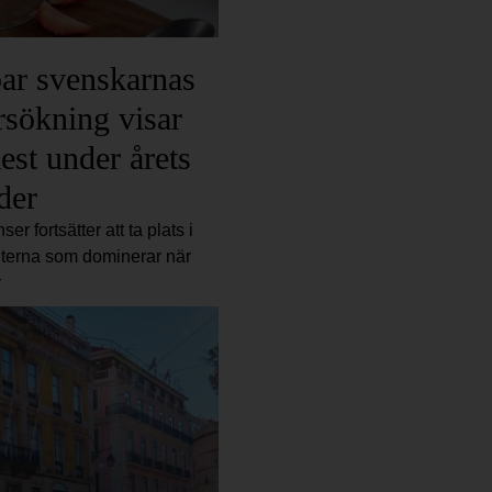
par svenskarnas
sökning visar
est under årets
der
er fortsätter att ta plats i
iterna som dominerar när
r