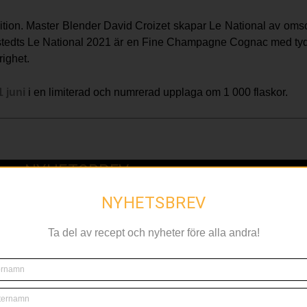
ition. Master Blender David Croizet skapar Le National av omsorg
nstedts Le National 2021 är en Fine Champagne Cognac med tydl
righet.
 juni
i en limiterad och numrerad upplaga om 1 000 flaskor.
NYHETSBREV
NYHETSBREV
nyheter före alla andra, anmäl dig till nyhetsbrevet nedan!
Ta del av recept och nyheter före alla andra!