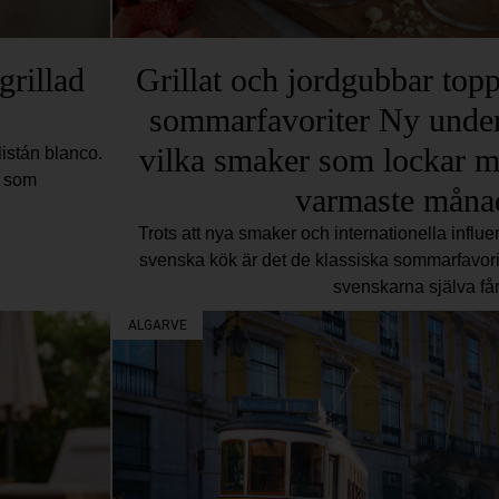
grillad
Grillat och jordgubbar top
sommarfavoriter Ny under
vilka smaker som lockar m
listán blanco.
n som
varmaste måna
Trots att nya smaker och internationella influens
svenska kök är det de klassiska sommarfavor
svenskarna själva få
ALGARVE