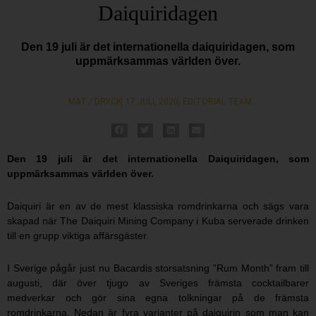
Daiquiridagen
Den 19 juli är det internationella daiquiridagen, som
uppmärksammas världen över.
MAT / DRYCK
17 JULI, 2020
EDITORIAL TEAM
Den 19 juli är det internationella Daiquiridagen, som
uppmärksammas världen över.
Daiquiri är en av de mest klassiska romdrinkarna och sägs vara
skapad när The Daiquiri Mining Company i Kuba serverade drinken
till en grupp viktiga affärsgäster.
I Sverige pågår just nu Bacardis storsatsning ”Rum Month” fram till
augusti, där över tjugo av Sveriges främsta cocktailbarer
medverkar och gör sina egna tolkningar på de främsta
romdrinkarna. Nedan är fyra varianter på daiquirin som man kan