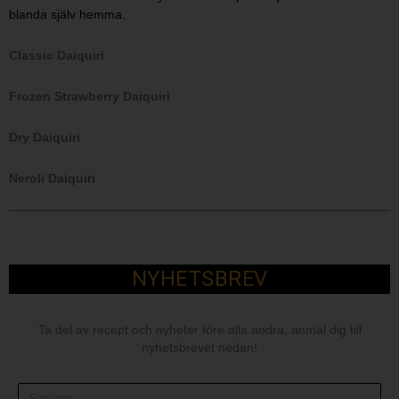
blanda själv hemma.
Classic Daiquiri
Frozen Strawberry Daiquiri
Dry Daiquiri
Neroli Daiquiri
NYHETSBREV
Ta del av recept och nyheter före alla andra, anmäl dig till
nyhetsbrevet nedan!