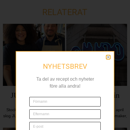
RELATERAT
NYHETSBREV
Ta del av recept och nyheter
före alla andra!
JUNO – Medelhavspuls och genuin
värme på Kungsholmen
Stockholm har fått en ny kvarterskrog med ambition. Den 3 april
slog JUNO upp portarna, ett medelhavsbrasseri där rustika smaker,
varm stämning och ett levande