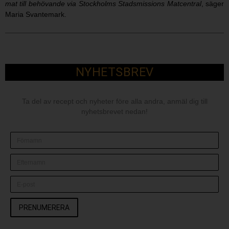
mat till behövande via Stockholms Stadsmissions Matcentral
, säger
Maria Svantemark.
NYHETSBREV
Ta del av recept och nyheter före alla andra, anmäl dig till
nyhetsbrevet nedan!
PRENUMERERA