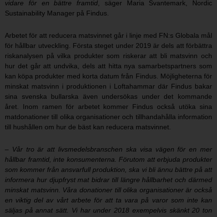
vidare för en bättre framtid
, säger Maria Svantemark, Nordic
Sustainability Manager på Findus.
Arbetet för att reducera matsvinnet går i linje med FN:s Globala mål
för hållbar utveckling. Första steget under 2019 är dels att förbättra
riskanalysen på vilka produkter som riskerar att bli matsvinn och
hur det går att undvika, dels att hitta nya samarbetspartners som
kan köpa produkter med korta datum från Findus. Möjligheterna för
minskat matsvinn i produktionen i Loftahammar där Findus bakar
sina svenska bullarska även undersökas under det kommande
året. Inom ramen för arbetet kommer Findus också utöka sina
matdonationer till olika organisationer och tillhandahålla information
till hushållen om hur de bäst kan reducera matsvinnet.
–
Vår tro är att livsmedelsbranschen ska visa vägen för en mer
hållbar framtid, inte konsumenterna. Förutom att erbjuda produkter
som kommer från ansvarfull produktion, ska vi bli ännu bättre på att
informera hur djupfryst mat bidrar till längre hållbarhet och därmed
minskat matsvinn. Våra donationer till olika organisationer är också
en viktig del av vårt arbete för att ta vara på varor som inte kan
säljas på annat sätt. Vi har under 2018 exempelvis skänkt 20 ton