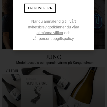
PRENUMERERA
När du anmäler dig till vårt
nyhetsbrev godkänner du våra
allmänna villkor
och
vår
personuppgiftspolicy
.
JUNO
– Medelhavspuls och genuin värme på Kungsholmen
VITT VIN