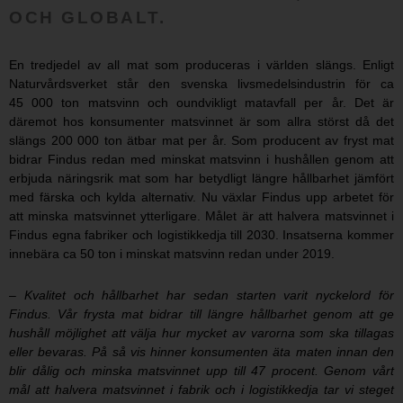
OCH GLOBALT.
En tredjedel av all mat som produceras i världen slängs. Enligt
Naturvårdsverket står den svenska livsmedelsindustrin för ca
45 000 ton matsvinn och oundvikligt matavfall per år. Det är
däremot hos konsumenter matsvinnet är som allra störst då det
slängs 200 000 ton ätbar mat per år. Som producent av fryst mat
bidrar Findus redan med minskat matsvinn i hushållen genom att
erbjuda näringsrik mat som har betydligt längre hållbarhet jämfört
med färska och kylda alternativ. Nu växlar Findus upp arbetet för
att minska matsvinnet ytterligare. Målet är att halvera matsvinnet i
Findus egna fabriker och logistikkedja till 2030. Insatserna kommer
innebära ca 50 ton i minskat matsvinn redan under 2019.
–
Kvalitet och hållbarhet har sedan starten varit nyckelord för
Findus. Vår frysta mat bidrar till längre hållbarhet genom att ge
hushåll möjlighet att välja hur mycket av varorna som ska tillagas
eller bevaras. På så vis hinner konsumenten äta maten innan den
blir dålig och minska matsvinnet upp till 47 procent. Genom vårt
mål att halvera matsvinnet i fabrik och i logistikkedja tar vi steget