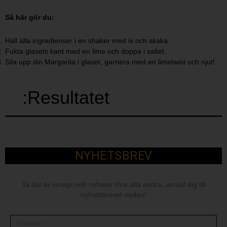
Så här gör du:​
Häll alla ingredienser i en shaker med is och skaka. ​
Fukta glasets kant med en lime och doppa i saltet. ​
Sila upp din Margarita i glaset, garnera med en limetwist och njut!
:Resultatet
NYHETSBREV
Ta del av recept och nyheter före alla andra, anmäl dig till
nyhetsbrevet nedan!