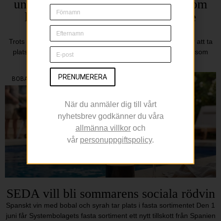
undersökning visar vilka smaker som
lockar mest under årets varmaste
månader
Trots att nya smaker och internationella influenser fortsätter att ta
plats i svenska kök är det de klassiska sommarfavoriterna som
dominerar när svenskarna själva får
PRENUMERERA
BOBAL
När du anmäler dig till vårt
nyhetsbrev godkänner du våra
allmänna villkor
och
vår
personuppgiftspolicy
.
SEDA vill bli sommarens sociala rödvin
Spanskt vin med bobal och syrah tar plats i fasta sortimentet Den 1
juni får Systembolagets fasta sortiment ett nytt tillskott från Spanien