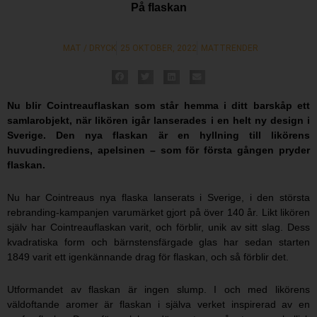
På flaskan
MAT / DRYCK
25 OKTOBER, 2022
MATTRENDER
Nu blir Cointreauflaskan som står hemma i ditt barskåp ett
samlarobjekt, när likören igår lanserades i en helt ny design i
Sverige. Den nya flaskan är en hyllning till likörens
huvudingrediens, apelsinen – som för första gången pryder
flaskan.
Nu har Cointreaus nya flaska lanserats i Sverige, i den största
rebranding-kampanjen varumärket gjort på över 140 år. Likt likören
själv har Cointreauflaskan varit, och förblir, unik av sitt slag. Dess
kvadratiska form och bärnstensfärgade glas har sedan starten
1849 varit ett igenkännande drag för flaskan, och så förblir det.
Utformandet av flaskan är ingen slump. I och med likörens
väldoftande aromer är flaskan i själva verket inspirerad av en