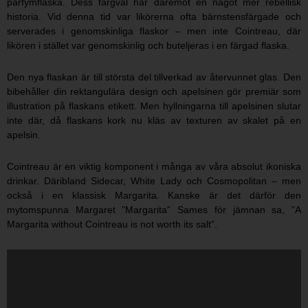
parfymflaska. Dess färgval har däremot en något mer rebellisk
historia. Vid denna tid var likörerna ofta bärnstensfärgade och
serverades i genomskinliga flaskor – men inte Cointreau, där
likören i stället var genomskinlig och buteljeras i en färgad flaska.
Den nya flaskan är till största del tillverkad av återvunnet glas. Den
bibehåller din rektangulära design och apelsinen gör premiär som
illustration på flaskans etikett. Men hyllningarna till apelsinen slutar
inte där, då flaskans kork nu kläs av texturen av skalet på en
apelsin.
Cointreau är en viktig komponent i många av våra absolut ikoniska
drinkar. Däribland Sidecar, White Lady och Cosmopolitan – men
också i en klassisk Margarita. Kanske är det därför den
mytomspunna Margaret ”Margarita” Sames för jämnan sa, ”A
Margarita without Cointreau is not worth its salt”.