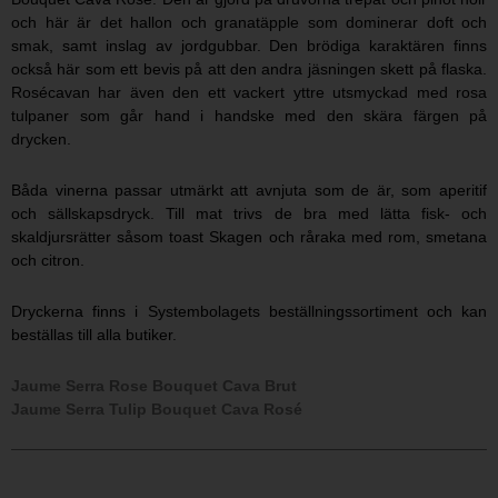
och här är det hallon och granatäpple som dominerar doft och
smak, samt inslag av jordgubbar. Den brödiga karaktären finns
också här som ett bevis på att den andra jäsningen skett på flaska.
Rosécavan har även den ett vackert yttre utsmyckad med rosa
tulpaner som går hand i handske med den skära färgen på
drycken.
Båda vinerna passar utmärkt att avnjuta som de är, som aperitif
och sällskapsdryck. Till mat trivs de bra med lätta fisk- och
skaldjursrätter såsom toast Skagen och råraka med rom, smetana
och citron.
Dryckerna finns i Systembolagets beställningssortiment och kan
beställas till alla butiker.
Jaume Serra Rose Bouquet Cava Brut
Jaume Serra Tulip Bouquet Cava Rosé