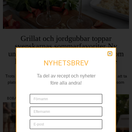
Grillat och jordgubbar toppar
svenskarnas sommarfavoriter Ny
undersökning visar vilka smaker som
lockar mest under årets varmaste
NYHETSBREV
månader
Ta del av recept och nyheter
Trots att nya smaker och internationella influenser fortsätter att ta
plats i svenska kök är det de klassiska sommarfavoriterna som
före alla andra!
dominerar när svenskarna själva får
BOBAL