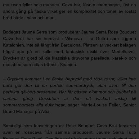
moussen fyller hela munnen. Cava har, liksom champagne, jäst en
andra gång på flaska vilket ger en komplexitet och toner av rostat
bröd både i näsa och mun.
Bodegas Jaume Serra som producerar Jaume Serra Rose Bouquet
Cava Brut har sin hemvist i Vilanova I La Geltru som ligger i
Katalonien, inte så långt från Barcelona. Platsen är vackert belägen
högst upp på en kulle med fantastisk utsikt över Medelhavet.
Drycken är gjord på de klassiska druvorna parellada, xarel-lo och
macabeo som odlas främst i Spanien.
– Drycken kommer i en flaska beprydd med röda rosor, vilket inte
bara gör den till en perfekt sommardryck, utan även till den
perfekta gå-bort-presenten. Här får gästen blommor och bubbel på
samma gång. Dessutom är den ett vackert inslag till
sommarbordets alla dukningar
, säger Marie-Louise Feiler, Senior
Brand Manager på Altia.
Samtidigt som lanseringen av Rose Bouquet Cava Brut lanseras
även en rosécava från samma producent, Jaume Serra Tulip
Bouquet Cava Rosé. Den är gjord på druvorna trepat och pinot noir