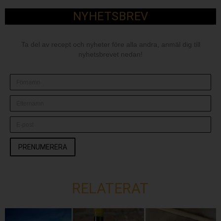
NYHETSBREV
Ta del av recept och nyheter före alla andra, anmäl dig till
nyhetsbrevet nedan!
PRENUMERERA
RELATERAT