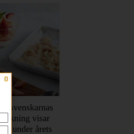
par svenskarnas
sökning visar
est under årets