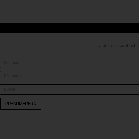
Ta del av recept och 
PRENUMERERA