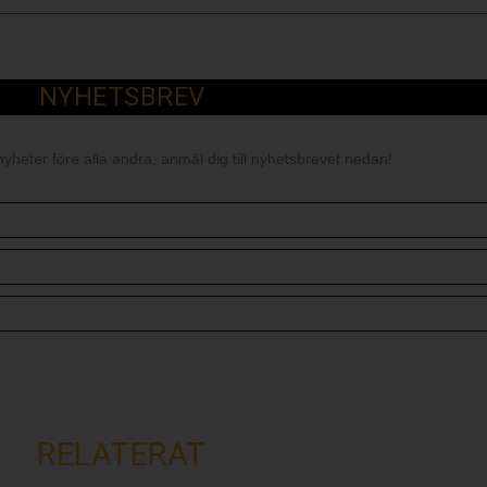
NYHETSBREV
nyheter före alla andra, anmäl dig till nyhetsbrevet nedan!
RELATERAT