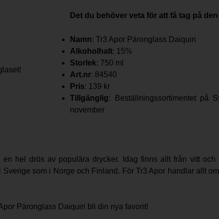
Det du behöver veta för att få tag på den
Namn
: Tr3 Apor Päronglass Daiquiri
Alkoholhalt
: 15%
Storlek
: 750 ml
Art.nr
: 84540
Pris
: 139 kr
Tillgänglig
: Beställningssortimentet på 
november
 en hel drös av populära drycker. Idag finns allt från vitt och r
r i Sverige som i Norge och Finland. För Tr3 Apor handlar allt 
or Päronglass Daiquiri bli din nya favorit!