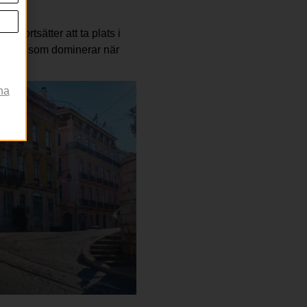
der
er fortsätter att ta plats i
iterna som dominerar när
r
na