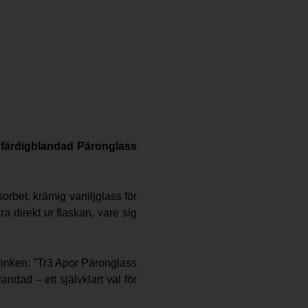
, färdigblandad Päronglass
rbet, krämig vaniljglass för
 direkt ur flaskan, vare sig
rinken: ”Tr3 Apor Päronglass
andad – ett självklart val för