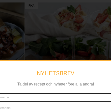
FIKA
NYHETSBREV
Ta del av recept och nyheter före alla andra!
grillad
Grillat och jordgubbar top
sommarfavoriter Ny under
vilka smaker som lockar m
listán blanco.