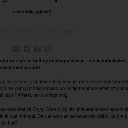
och vanilj i glaset!
/ DRYCK
13 NOVEMBER, 2024
MATTRENDER
bjuder oss på en helt ny smakupplevelse – en isande läcker
kvällar med vänner!
ig: friska toner av päron som påminner om en svalkande päronso
ime som ger hela drinken en härlig balans. Perfekt att servera
lt klart
PÄRfekt
, om du frågar mig!
marknadschef på Enjoy Wine & Spirits, förklarar tanken bakom d
ink utan krångel. Den är redo att serveras och alltid lika bra bl
eller hur?