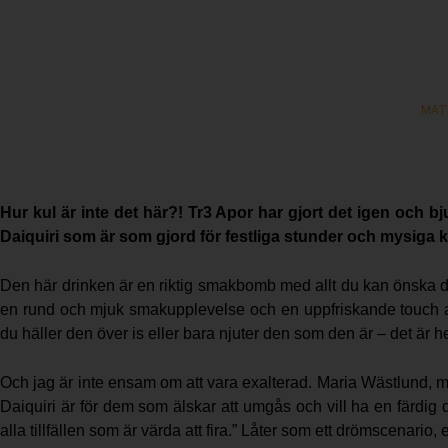
MAT 
Hur kul är inte det här?! Tr3 Apor har gjort det igen och 
Daiquiri som är som gjord för festliga stunder och mysiga 
Den här drinken är en riktig smakbomb med allt du kan önska d
en rund och mjuk smakupplevelse och en uppfriskande touch av l
du häller den över is eller bara njuter den som den är – det är he
Och jag är inte ensam om att vara exalterad. Maria Wästlund, 
Daiquiri är för dem som älskar att umgås och vill ha en färdig dr
alla tillfällen som är värda att fira.” Låter som ett drömscenario, 