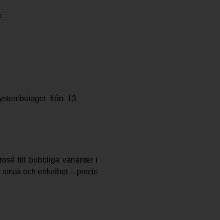
:
Systembolaget från 13
osé till bubbliga varianter i
om smak och enkelhet – precis