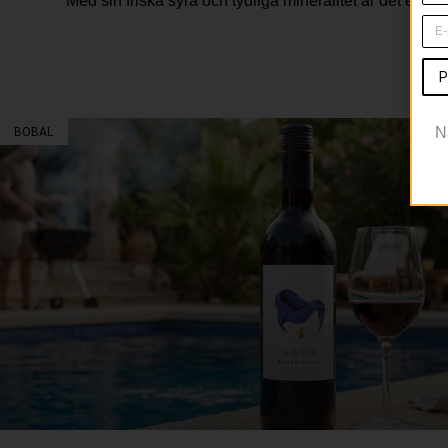
Med sin friska syra och tydliga mineralitet är det ett vi
P
N
BOBAL