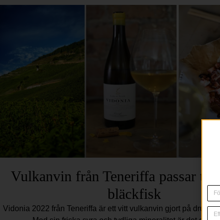
Vulkanvin från Teneriffa passar till 
bläckfisk
Vidonia 2022 från Teneriffa är ett vitt vulkanvin gjort på druvan 