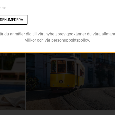
n som
varmaste måna
Trots att nya smaker och internationella influens
svenska kök är det de klassiska sommarfavor
RENUMERERA
svenskarna själva få
är du anmäler dig till vårt nyhetsbrev godkänner du våra
allmän
ALGARVE
villkor
och vår
personuppgiftspolicy
.