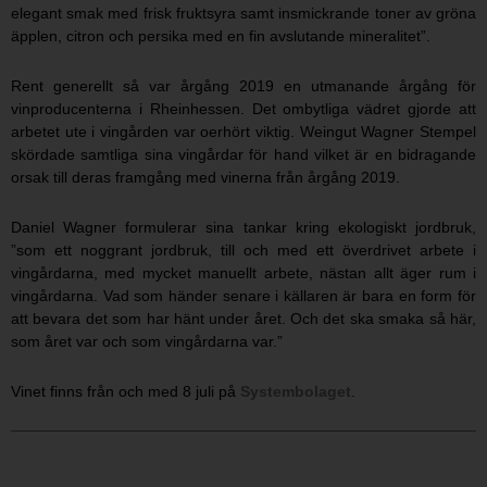
elegant smak med frisk fruktsyra samt insmickrande toner av gröna
äpplen, citron och persika med en fin avslutande mineralitet”.
Rent generellt så var årgång 2019 en utmanande årgång för
vinproducenterna i Rheinhessen. Det ombytliga vädret gjorde att
arbetet ute i vingården var oerhört viktig. Weingut Wagner Stempel
skördade samtliga sina vingårdar för hand vilket är en bidragande
orsak till deras framgång med vinerna från årgång 2019.
Daniel Wagner formulerar sina tankar kring ekologiskt jordbruk,
”som ett noggrant jordbruk, till och med ett överdrivet arbete i
vingårdarna, med mycket manuellt arbete, nästan allt äger rum i
vingårdarna. Vad som händer senare i källaren är bara en form för
att bevara det som har hänt under året. Och det ska smaka så här,
som året var och som vingårdarna var.”
Vinet finns från och med 8 juli på
Systembolaget
.