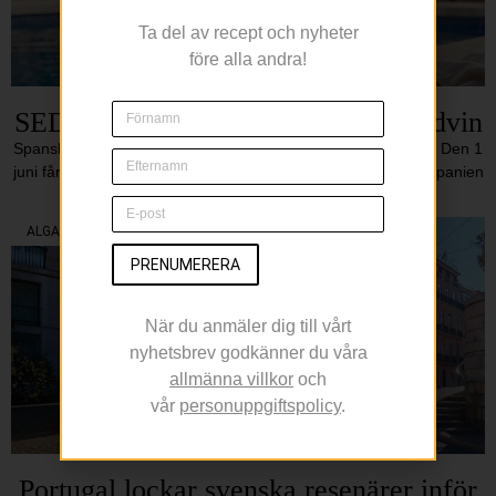
Ta del av recept och nyheter
före alla andra!
SEDA vill bli sommarens sociala rödvin
Spanskt vin med bobal och syrah tar plats i fasta sortimentet Den 1
juni får Systembolagets fasta sortiment ett nytt tillskott från Spanien
när SEDA
ALGARVE
PRENUMERERA
När du anmäler dig till vårt
nyhetsbrev godkänner du våra
allmänna villkor
och
vår
personuppgiftspolicy
.
Portugal lockar svenska resenärer inför