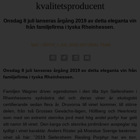
kvalitetsproducent
Onsdag 8 juli lanseras årgång 2019 av detta eleganta vin
från familjefirma i tyska Rheinhessen.
MAT / DRYCK
2 JULI, 2020
EDITORIAL TEAM
Onsdag 8 juli lanseras årgång 2019 av detta eleganta vin från
familjefirma i tyska Rheinhessen.
Familjen Wagner driver egendomen i den lilla byn Siefersheim i
Rheinhessens sydvästra del och deras viner är ekologiskt
certifierande sedan flera år. Druvorna till vinet kommer, till större
delen, från två Grosses Gewächs-lägen, Höllberg och Heerkretz
som med sin extremt stenrika jord med hög andel porfyr har gett
sitt namn till vinet. Den karga och stenrika jordmånen avspeglar sig
tydligt i vinet karaktär. Anders Rüster på Moestue Sverige beskriver
vinet så här: ”2019 Siefersheim Riesling Porphyr har en torr,