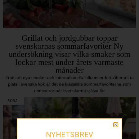
Grillat och jordgubbar toppar
svenskarnas sommarfavoriter Ny
undersökning visar vilka smaker som
lockar mest under årets varmaste
månader
Trots att nya smaker och internationella influenser fortsätter att ta
plats i svenska kök är det de klassiska sommarfavoriterna som
dominerar när svenskarna själva får
BOBAL
NYHETSBREV